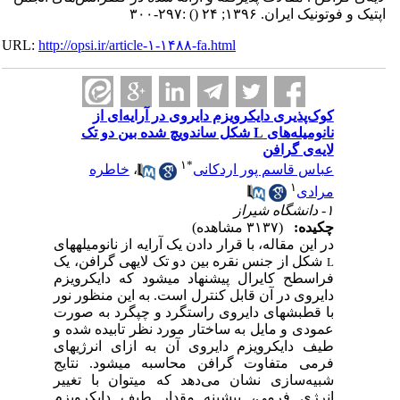
اپتیک و فوتونیک ایران. ۱۳۹۶; ۲۴
()
:۲۹۷-۳۰۰
URL:
http://opsi.ir/article-۱-۱۴۸۸-fa.html
کوک‌پذیری دایکرویزم دایروی در آرایه‌ای از
نانومیله‌های L شکل ساندویچ شده بین دو تک
لایه‌ی گرافن
۱
*
عباس قاسم پور اردکانی
،
خاطره
۱
مرادی
۱- دانشگاه شیراز
چکیده:
(۳۱۳۷ مشاهده)
در این مقاله، با قرار دادن یک آرایه از نانومیله­های
شکل از جنس نقره بین دو تک لایه­ی گرافن، یک
L
فراسطح کایرال پیشنهاد می­شود که دایکرویزم
دایروی در آن قابل کنترل است. به این منظور نور
با قطبش­های دایروی راستگرد و چپگرد به صورت
عمودی و مایل به ساختار مورد ‌نظر تابیده شده و
طیف دایکرویزم دایروی آن به ازای انرژی­های
فرمی متفاوت گرافن محاسبه می­شود. نتایج
شبیه‌سازی نشان می‌دهد که می­توان با تغییر
انرژی فرمی، بیشینه مقدار طیف دایکرویزم