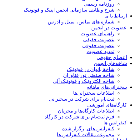
روزنامه رسمی
شرح وظایف سازمانی انجمن اپتیک و فوتونیک
ارتباط با ما
شماره های تماس، ایمیل و آدرس
عضویت در انجمن
راهنمای عضویت
عضویت حقیقی
عضویت حقوقی
تمدید عضویت
اعضای حقوقی
شاخه‌های انجمن
شاخۀ بانوان در فوتونیک
شاخه صنعتی نور فناوران
شاخه‌ الکترونیک و فوتونیک آلی
سخنرانی‌های ماهانه
اطلاعات سخنرانی‌‌ها
ثبت‌نام برای شرکت در سخنرانی
کارگاه‌های آموزشی
اطلاعات کارگاه‌ها و مجریان
فرم ثبت‌نام برای شرکت در کارگاه
کنفرانس ها
کنفرانس های برگزار شده
مجموعه مقالات کنفرانس ها