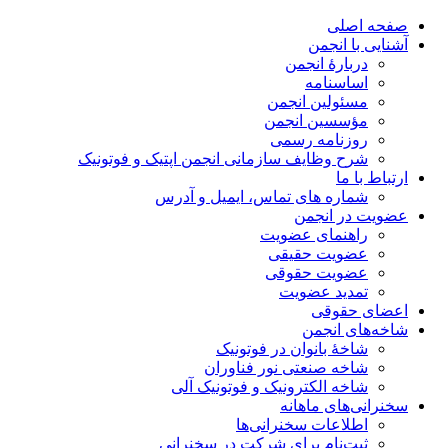
صفحه اصلی
آشنایی با انجمن
دربارۀ انجمن
اساسنامه
مسئولین انجمن
مؤسسین انجمن
روزنامه رسمی
شرح وظایف سازمانی انجمن اپتیک و فوتونیک
ارتباط با ما
شماره های تماس، ایمیل و آدرس
عضویت در انجمن
راهنمای عضویت
عضویت حقیقی
عضویت حقوقی
تمدید عضویت
اعضای حقوقی
شاخه‌های انجمن
شاخۀ بانوان در فوتونیک
شاخه صنعتی نور فناوران
شاخه‌ الکترونیک و فوتونیک آلی
سخنرانی‌های ماهانه
اطلاعات سخنرانی‌‌ها
ثبت‌نام برای شرکت در سخنرانی