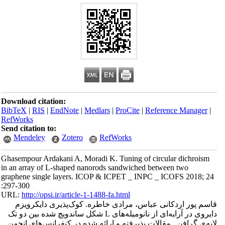
Download citation:
BibTeX
|
RIS
|
EndNote
|
Medlars
|
ProCite
|
Reference Manager
|
RefWorks
Send citation to:
Mendeley
Zotero
RefWorks
Ghasempour Ardakani A, Moradi K. Tuning of circular dichroism
in an array of L-shaped nanorods sandwiched between two
graphene single layers. ICOP & ICPET _ INPC _ ICOFS 2018; 24
:297-300
URL:
http://opsi.ir/article-1-1488-fa.html
قاسم پور اردکانی عباس، مرادی خاطره. کوک‌پذیری دایکرویزم
دایروی در آرایه‌ای از نانومیله‌های L شکل ساندویچ شده بین دو تک
لایه‌ی گرافن . مقالات پذیرفته و ارائه شده در کنفرانس‌های انجمن