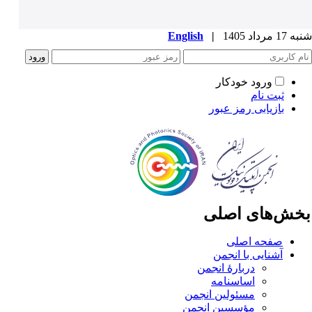
1 مرداد 1405
|
English
ورود خودکار
ثبت نام
بازیابی رمز عبور
خش‌های اصلی
صفحه اصلی
آشنایی با انجمن
دربارۀ انجمن
اساسنامه
مسئولین انجمن
مؤسسین انجمن