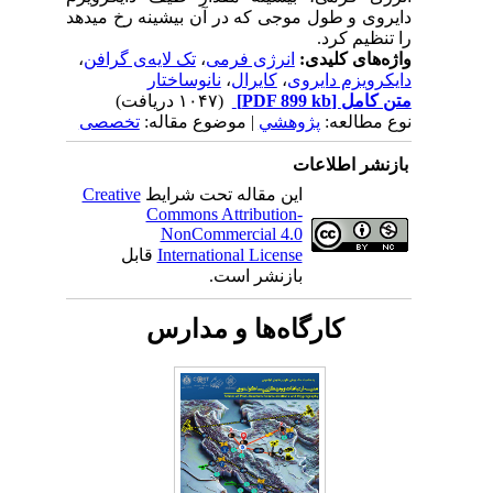
دایروی و طول موجی که در آن بیشینه رخ می­دهد
را تنظیم کرد.
واژه‌های کلیدی:
انرژی فرمی
،
تک لایه‌ی گرافن
،
دایکرویزم دایروی
،
کایرال
،
نانوساختار
متن کامل
[PDF 899 kb]
(۱۰۴۷ دریافت)
نوع مطالعه:
پژوهشي
| موضوع مقاله:
تخصصی
بازنشر اطلاعات
این مقاله تحت شرایط
Creative
Commons Attribution-
NonCommercial 4.0
International License
قابل
بازنشر است.
کارگاه‌ها و مدارس