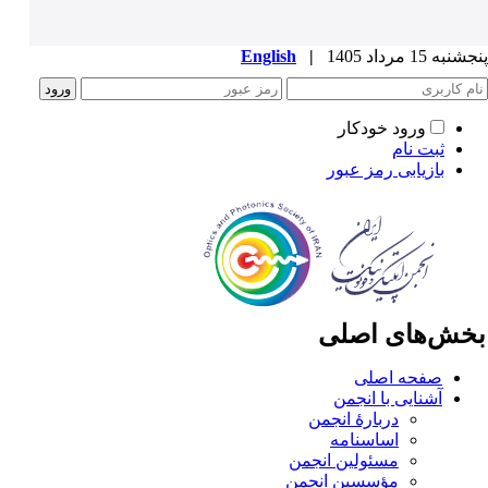
به 15 مرداد 1405
|
English
ورود خودکار
ثبت نام
بازیابی رمز عبور
خش‌های اصلی
صفحه اصلی
آشنایی با انجمن
دربارۀ انجمن
اساسنامه
مسئولین انجمن
مؤسسین انجمن