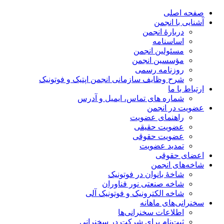
صفحه اصلی
آشنایی با انجمن
دربارۀ انجمن
اساسنامه
مسئولین انجمن
مؤسسین انجمن
روزنامه رسمی
شرح وظایف سازمانی انجمن اپتیک و فوتونیک
ارتباط با ما
شماره های تماس، ایمیل و آدرس
عضویت در انجمن
راهنمای عضویت
عضویت حقیقی
عضویت حقوقی
تمدید عضویت
اعضای حقوقی
شاخه‌های انجمن
شاخۀ بانوان در فوتونیک
شاخه صنعتی نور فناوران
شاخه‌ الکترونیک و فوتونیک آلی
سخنرانی‌های ماهانه
اطلاعات سخنرانی‌‌ها
ثبت‌نام برای شرکت در سخنرانی