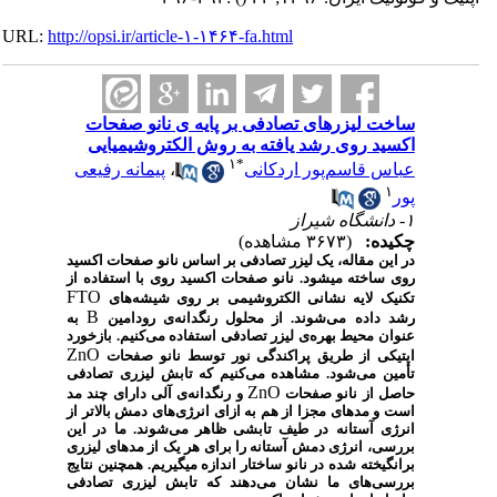
URL:
http://opsi.ir/article-۱-۱۴۶۴-fa.html
ساخت لیزرهای تصادفی بر پایه ی نانو صفحات
اکسید روی رشد یافته به روش الکتروشیمیایی
۱
*
عباس قاسم‌پور اردکانی
،
پیمانه رفیعی
۱
پور
۱- دانشگاه شیراز
چکیده:
(۳۶۷۳ مشاهده)
در این مقاله، یک لیزر تصادفی بر اساس نانو صفحات اکسید
روی ساخته می­شود. نانو صفحات اکسید روی با استفاده از
FTO
تکنیک لایه نشانی الکتروشیمی بر روی شیشه‌های
B
رشد داده می‌شوند. از محلول رنگدانه‌ی رودامین
به
عنوان محیط بهره‌ی لیزر تصادفی استفاده می‌کنیم. بازخورد
ZnO
اپتیکی از طریق پراکندگی نور توسط نانو صفحات
تأمین می‌شود. مشاهده می‌کنیم که تابش لیزری تصادفی
ZnO
حاصل از نانو صفحات
و رنگدانه‌ی آلی دارای چند مد
است و مدهای مجزا از هم به ازای انرژی‌های دمش بالاتر از
انرژی آستانه در طیف تابشی ظاهر می‌شوند. ما در این
بررسی، انرژی دمش آستانه را برای هر یک از مدهای لیزری
برانگیخته شده در نانو ساختار اندازه می­گیریم. همچنین نتایج
بررسی‌های ما نشان می‌دهند که تابش لیزری تصادفی