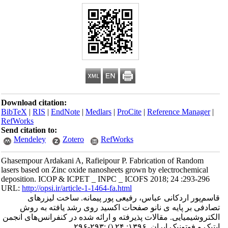
Download citation:
BibTeX
|
RIS
|
EndNote
|
Medlars
|
ProCite
|
Reference Manager
|
RefWorks
Send citation to:
Mendeley
Zotero
RefWorks
Ghasempour Ardakani A, Rafieipour P. Fabrication of Random
lasers based on Zinc oxide nanosheets grown by electrochemical
deposition. ICOP & ICPET _ INPC _ ICOFS 2018; 24 :293-296
URL:
http://opsi.ir/article-1-1464-fa.html
قاسم‌پور اردکانی عباس، رفیعی پور پیمانه. ساخت لیزرهای
تصادفی بر پایه ی نانو صفحات اکسید روی رشد یافته به روش
الکتروشیمیایی. مقالات پذیرفته و ارائه شده در کنفرانس‌های انجمن
اپتیک و فوتونیک ایران. ۱۳۹۶; ۲۴
()
:۲۹۳-۲۹۶