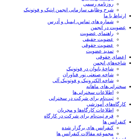
روزنامه رسمی
شرح وظایف سازمانی انجمن اپتیک و فوتونیک
ارتباط با ما
شماره های تماس، ایمیل و آدرس
عضویت در انجمن
راهنمای عضویت
عضویت حقیقی
عضویت حقوقی
تمدید عضویت
اعضای حقوقی
شاخه‌های انجمن
شاخۀ بانوان در فوتونیک
شاخه صنعتی نور فناوران
شاخه‌ الکترونیک و فوتونیک آلی
سخنرانی‌های ماهانه
اطلاعات سخنرانی‌‌ها
ثبت‌نام برای شرکت در سخنرانی
کارگاه‌های آموزشی
اطلاعات کارگاه‌ها و مجریان
فرم ثبت‌نام برای شرکت در کارگاه
کنفرانس ها
کنفرانس های برگزار شده
مجموعه مقالات کنفرانس ها