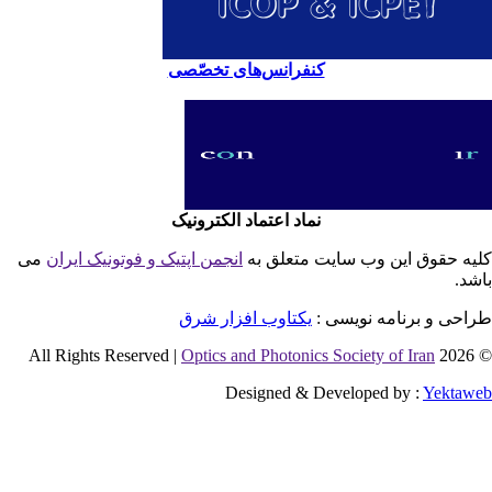
کنفرانس‌های تخصّصی
نماد اعتماد الکترونیک
یه حقوق این وب سایت متعلق به
انجمن اپتیک و فوتونیک ایران
می
شد.
احی و برنامه نویسی :
یکتاوب افزار شرق
Optics and Photonics Society of Iran
© 2026 
Designed & Developed by :
Yektaw