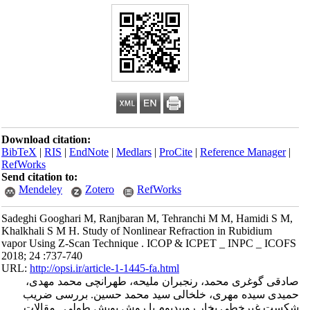
Download citation:
BibTeX
|
RIS
|
EndNote
|
Medlars
|
ProCite
|
Reference Manager
|
RefWorks
Send citation to:
Mendeley
Zotero
RefWorks
Sadeghi Googhari M, Ranjbaran M, Tehranchi M M, Hamidi S M,
Khalkhali S M H. Study of Nonlinear Refraction in Rubidium
vapor Using Z-Scan Technique . ICOP & ICPET _ INPC _ ICOFS
2018; 24 :737-740
URL:
http://opsi.ir/article-1-1445-fa.html
صادقی گوغری محمد، رنجبران ملیحه، طهرانچی محمد مهدی،
حمیدی سیده مهری، خلخالی سید محمد حسین. بررسی ضریب
شکست غیرخطی بخار روبیدیوم با روش پویش طولی . مقالات