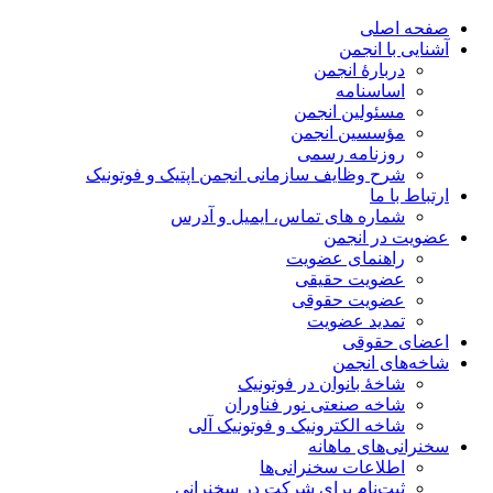
صفحه اصلی
آشنایی با انجمن
دربارۀ انجمن
اساسنامه
مسئولین انجمن
مؤسسین انجمن
روزنامه رسمی
شرح وظایف سازمانی انجمن اپتیک و فوتونیک
ارتباط با ما
شماره های تماس، ایمیل و آدرس
عضویت در انجمن
راهنمای عضویت
عضویت حقیقی
عضویت حقوقی
تمدید عضویت
اعضای حقوقی
شاخه‌های انجمن
شاخۀ بانوان در فوتونیک
شاخه صنعتی نور فناوران
شاخه‌ الکترونیک و فوتونیک آلی
سخنرانی‌های ماهانه
اطلاعات سخنرانی‌‌ها
ثبت‌نام برای شرکت در سخنرانی