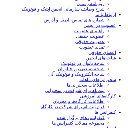
روزنامه رسمی
شرح وظایف سازمانی انجمن اپتیک و فوتونیک
ارتباط با ما
شماره های تماس، ایمیل و آدرس
عضویت در انجمن
راهنمای عضویت
عضویت حقیقی
عضویت حقوقی
تمدید عضویت
اعضای حقوقی
شاخه‌های انجمن
شاخۀ بانوان در فوتونیک
شاخه صنعتی نور فناوران
شاخه‌ الکترونیک و فوتونیک آلی
سخنرانی‌های ماهانه
اطلاعات سخنرانی‌‌ها
ثبت‌نام برای شرکت در سخنرانی
کارگاه‌های آموزشی
اطلاعات کارگاه‌ها و مجریان
فرم ثبت‌نام برای شرکت در کارگاه
کنفرانس ها
کنفرانس های برگزار شده
مجموعه مقالات کنفرانس ها