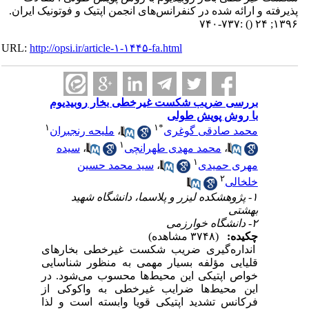
پذیرفته و ارائه شده در کنفرانس‌های انجمن اپتیک و فوتونیک ایران.
:۷۳۷-۷۴۰
()
۱۳۹۶; ۲۴
URL:
http://opsi.ir/article-۱-۱۴۴۵-fa.html
بررسی ضریب شکست غیرخطی بخار روبیدیوم
با روش پویش طولی
۱
۱
*
محمد صادقی گوغری
،
ملیحه رنجبران
۱
،
محمد مهدی طهرانچی
،
سیده
۱
مهری حمیدی
،
سید محمد حسین
۲
خلخالی
۱- پژوهشکده لیزر و پلاسما، دانشگاه شهید
بهشتی
۲- دانشگاه خوارزمی
چکیده:
(۳۷۴۸ مشاهده)
انداره‌گیری ضریب شکست غیرخطی بخارهای
قلیایی مؤلفه بسیار مهمی به منظور شناسایی
خواص اپتیکی این محیط‌ها محسوب می‌شود. در
این محیط‌ها ضرایب غیرخطی به واکوکی از
فرکانس تشدید اپتیکی قویا وابسته است و لذا