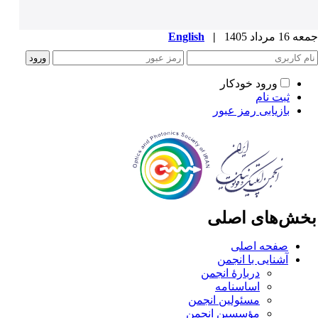
1 مرداد 1405
|
English
ورود خودکار
ثبت نام
بازیابی رمز عبور
خش‌های اصلی
صفحه اصلی
آشنایی با انجمن
دربارۀ انجمن
اساسنامه
مسئولین انجمن
مؤسسین انجمن