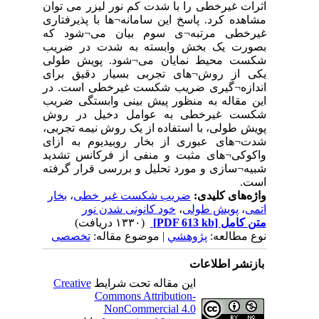
اثرات غیرخطی را با شدت کم نور لیزر می توان
مشاهده کرد. پاسخ این سامانه¬ها با پذیرفتاری
غیرخطی مرتبه¬ی سوم بیان می¬شود که
بصورت یک بخش وابسته به شدت در ضریب
شکست محیط نمایان می¬شود. پویش طولی
یکی از روش¬های تجربی بسیار دقیق برای
اندازه¬گیری ضریب شکست غیرخطی است. در
این مقاله به منظور پیش بینی وابستگی ضریب
شکست غیرخطی به عوامل دخیل در روش
پویش طولی، با استفاده از یک روش نیمه تجربی،
شدت¬های عبوری از بخار روبیدیوم به ازای
واکوکی¬های مثبت و منفی از فرکانس تشدید
شبیه¬سازی و مورد تحلیل و بررسی قرار گرفته
است.
واژه‌های کلیدی:
ضریب شکست غیر خطی
،
بخار
اتمی
،
پویش طولی
،
خود کانونی شدن نور
متن کامل
[PDF 613 kb]
(۱۳۳۰ دریافت)
نوع مطالعه:
پژوهشي
| موضوع مقاله:
تخصصی
بازنشر اطلاعات
این مقاله تحت شرایط
Creative
Commons Attribution-
NonCommercial 4.0