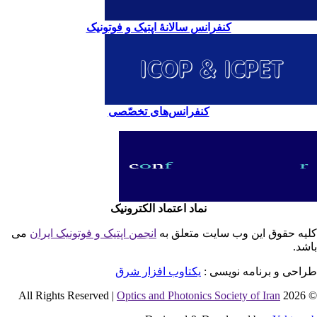
کنفرانس سالانۀ اپتیک و فوتونیک
کنفرانس‌های تخصّصی
نماد اعتماد الکترونیک
یه حقوق این وب سایت متعلق به
انجمن اپتیک و فوتونیک ایران
می
شد.
احی و برنامه نویسی :
یکتاوب افزار شرق
Optics and Photonics Society of Iran
© 2026 