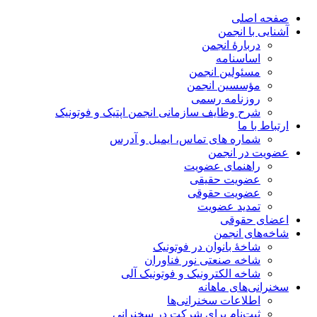
صفحه اصلی
آشنایی با انجمن
دربارۀ انجمن
اساسنامه
مسئولین انجمن
مؤسسین انجمن
روزنامه رسمی
شرح وظایف سازمانی انجمن اپتیک و فوتونیک
ارتباط با ما
شماره های تماس، ایمیل و آدرس
عضویت در انجمن
راهنمای عضویت
عضویت حقیقی
عضویت حقوقی
تمدید عضویت
اعضای حقوقی
شاخه‌های انجمن
شاخۀ بانوان در فوتونیک
شاخه صنعتی نور فناوران
شاخه‌ الکترونیک و فوتونیک آلی
سخنرانی‌های ماهانه
اطلاعات سخنرانی‌‌ها
ثبت‌نام برای شرکت در سخنرانی