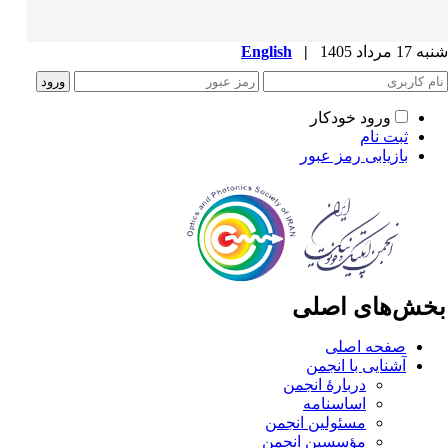
1 مرداد 1405
|
English
ورود خودکار
ثبت نام
بازیابی رمز عبور
خش‌های اصلی
صفحه اصلی
آشنایی با انجمن
دربارۀ انجمن
اساسنامه
مسئولین انجمن
مؤسسین انجمن