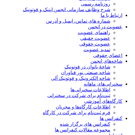
روزنامه رسمی
شرح وظایف سازمانی انجمن اپتیک و فوتونیک
ارتباط با ما
شماره های تماس، ایمیل و آدرس
عضویت در انجمن
راهنمای عضویت
عضویت حقیقی
عضویت حقوقی
تمدید عضویت
اعضای حقوقی
شاخه‌های انجمن
شاخۀ بانوان در فوتونیک
شاخه صنعتی نور فناوران
شاخه‌ الکترونیک و فوتونیک آلی
سخنرانی‌های ماهانه
اطلاعات سخنرانی‌‌ها
ثبت‌نام برای شرکت در سخنرانی
کارگاه‌های آموزشی
اطلاعات کارگاه‌ها و مجریان
فرم ثبت‌نام برای شرکت در کارگاه
کنفرانس ها
کنفرانس های برگزار شده
مجموعه مقالات کنفرانس ها