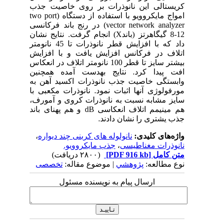
کریستالی این نانوذرات بر روی خاصیت جذب
امواج مایکروویو با استفاده از دستگاه (
two port
vector network analyzer
) در رنج باند فرکانسی
12-8 گیگاهرتز (باند
X
) انجام گرفت. نتایج نشان
داد که با افزایش قطر نانوذرات تا 45 نانومتر
اتلاف در فرکانس افزایش یافت و با افزایش
بیشتر سایز تا قطر 100 نانومتر اتلاف در انعکاس
افت پیدا کرد. نتایج به­دست آمده همچنین
وابستگی خاصیت جذب نانوذرات اکسید آهن به
مورفولوژی آنها اثبات نمود. نانوذرات مکعبی با
سایز مشابه نسبت به نانوذرات کروی و آمورف،
هم مینیمم اتلاف انعکاسی
dB
و هم پهنای باند
جذب یشتری را نشان دادند.
واژه‌های کلیدی:
نانولوله های کربنی چند دیواره
،
نانوذرات مغناطیسی
،
جذب مایکروویو.
متن کامل
[PDF 916 kb]
(۲۸۰۰ دریافت)
نوع مطالعه:
پژوهشي
| موضوع مقاله:
تخصصی
ارسال پیام به نویسنده مسئول