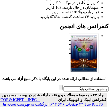
کاربران حاضر در وبگاه: 0 کاربر
میهمانان در حال بازدید: 168 کاربر
تمام بازدید‌ها: 28747378 بازدید
بازدید ۲۴ ساعت گذشته: 47434 بازدید
نفرانس های انجمن
.
ستفاده از مطالب ارائه شده در این پایگاه با ذکر منبع آزاد می باشد.
جلد ۲۳ - مجموعه مقالات پذیرفته و ارائه شده در بیست و سومین
نفرانس اپتیک و فوتونیک ایران
ICOP & ICPET _ INPC _
ICOFS سال۲۳ صفحات ۶۳۶-۶۳۳
|
برگشت به فهرست نسخه ها