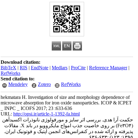
Download citation:
BibTeX
|
RIS
|
EndNote
|
Medlars
|
ProCite
|
Reference Manager
|
RefWorks
Send citation to:
Mendeley
Zotero
RefWorks
hekmatara H. Investigation of size and morphology dependence of
microwave absorption for iron oxide nanoparticles. ICOP & ICPET
_ INPC _ ICOFS 2017; 23 :633-636
URL:
http://opsi.ir/article-1-1392-fa.html
حکمت آرا هدی. بررسی اثر سایز و مورفولوژی نانوذرات اکسیدآهن
(Fe۳O۴) بر روی خاصیت جذب امواج مایکروویو در باند X. مقالات
پذیرفته و ارائه شده در کنفرانس‌های انجمن اپتیک و فوتونیک ایران.
:۶۳۳-۶۳۶
()
۱۳۹۵; ۲۳