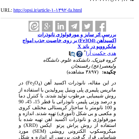
URL:
http://opsi.ir/article-۱-۱۳۹۲-fa.html
بررسی اثر سایز و مورفولوژی نانوذرات
اکسیدآهن (Fe3O4) بر روی خاصیت جذب امواج
مایکروویو در باند X
*
هدی حکمت آرا
گروه فیزیک. دانشکده علوم. دانشگاه
ولیعصر(عج) رفسنجان
چکیده:
(۳۸۹۷ مشاهده)
در این مقاله، نانوذرات اکسید آهن (
O
Fe
) در
3
4
ماتریس پلیمری پلی وینیل پیرولیدین با استفاده از
روش شیمیایی مرطوب تولید شدند. با کنترل دما
و درصد وزنی پلیمر، نانوذراتی با قطر 15، 45، 90
و 100 نانومتر با ساختار کریستالی مختلف کروی
و مکعبی و بی شکل (آمورف) تهیه شدند. اندازه و
مورفولوژی و نانوذرات اکسید آهن تهیه شده با
استفاده از روش پراش پرتو ایکس (
XRD
) و
میکروسکوپ الکترونی روبشی (
SEM
) مورد
شناسایی قرار گرفت. بررسی اثر اندازه و شکل