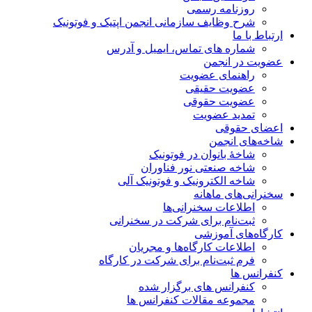
روزنامه رسمی
شرح وظایف سازمانی انجمن اپتیک و فوتونیک
ارتباط با ما
شماره های تماس، ایمیل و آدرس
عضویت در انجمن
راهنمای عضویت
عضویت حقیقی
عضویت حقوقی
تمدید عضویت
اعضای حقوقی
شاخه‌های انجمن
شاخۀ بانوان در فوتونیک
شاخه صنعتی نور فناوران
شاخه‌ الکترونیک و فوتونیک آلی
سخنرانی‌های ماهانه
اطلاعات سخنرانی‌‌ها
ثبت‌نام برای شرکت در سخنرانی
کارگاه‌های آموزشی
اطلاعات کارگاه‌ها و مجریان
فرم ثبت‌نام برای شرکت در کارگاه
کنفرانس ها
کنفرانس های برگزار شده
مجموعه مقالات کنفرانس ها