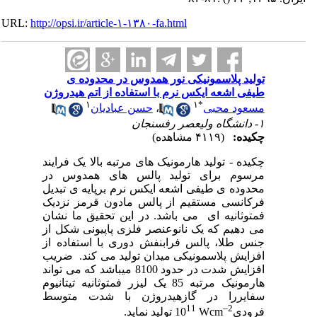
URL:
http://opsi.ir/article-۱-۱۳۸۰-fa.html
تولید پلاسمونیکی نور همدوس در محدوده ی
طیفی اشعه ایکس نرم با استفاده از اتم هیدروژن
۱
۱
*
مسعود محبی
،
حسن عبادیان
۱- دانشگاه ولیعصر رفسنجان
چکیده:
(۴۱۱۹ مشاهده)
چکیده - تولید هارمونیک های مرتبه بالا یک فرایند
مرسوم برای تولید پالس های همدوس در
محدوده ی طیفی اشعه ایکس نرم برپایه ی تبدیل
فرکانسی مستقیم از پالس مادون قرمز نزدیک
فمتوثانیه ای می باشد. در این تحقیق ما نشان
می دهیم که یک نانوعنصر فلزی پاپیونی شکل از
جنس طلا، پالس فرابنفش دوری با استفاده از
افزایش پلاسمونیکی میدان تولید می کند. ضریب
افزایش شدت در حدود 8100 میباشد که می تواند
هارمونیک مرتبه 85 یک لیزر فمتوثانیه تیتانیوم
سفایررا در گازهیدروژن با شدت متوسط
11
–2
فرودی
Wcm
10
تولید نماید.