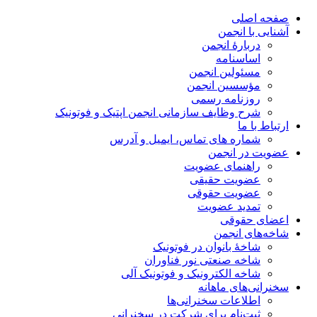
صفحه اصلی
آشنایی با انجمن
دربارۀ انجمن
اساسنامه
مسئولین انجمن
مؤسسین انجمن
روزنامه رسمی
شرح وظایف سازمانی انجمن اپتیک و فوتونیک
ارتباط با ما
شماره های تماس، ایمیل و آدرس
عضویت در انجمن
راهنمای عضویت
عضویت حقیقی
عضویت حقوقی
تمدید عضویت
اعضای حقوقی
شاخه‌های انجمن
شاخۀ بانوان در فوتونیک
شاخه صنعتی نور فناوران
شاخه‌ الکترونیک و فوتونیک آلی
سخنرانی‌های ماهانه
اطلاعات سخنرانی‌‌ها
ثبت‌نام برای شرکت در سخنرانی