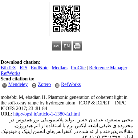
Download citation:
BibTeX
|
RIS
|
EndNote
|
Medlars
|
ProCite
|
Reference Manager
|
RefWorks
Send citation to:
Mendeley
Zotero
RefWorks
mohebbi M, ebadian H. Plasmonic generation of coherent light in
the soft-x-ray range by hydrogen atom . ICOP & ICPET _ INPC _
ICOFS 2017; 23 :81-84
URL:
http://opsi.ir/article-1-1380-fa.html
محبی مسعود، عبادیان حسن. تولید پلاسمونیکی نور همدوس در
محدوده ی طیفی اشعه ایکس نرم با استفاده از اتم هیدروژن.
مقالات پذیرفته و ارائه شده در کنفرانس‌های انجمن اپتیک و فوتونیک
ایران. ۱۳۹۵; ۲۳
()
:۸۱-۸۴