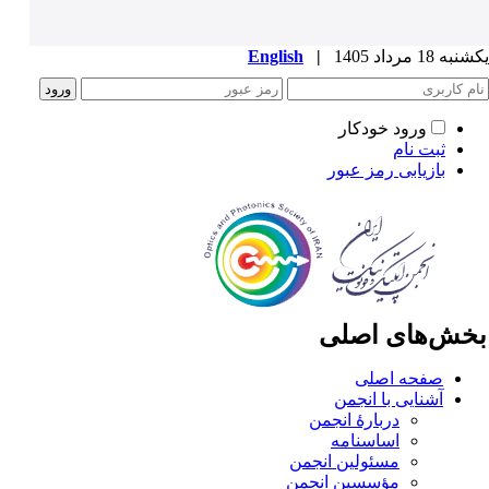
ه 18 مرداد 1405
|
English
ورود خودکار
ثبت نام
بازیابی رمز عبور
خش‌های اصلی
صفحه اصلی
آشنایی با انجمن
دربارۀ انجمن
اساسنامه
مسئولین انجمن
مؤسسین انجمن