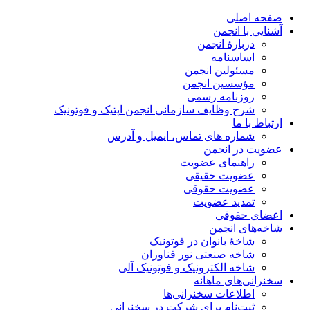
صفحه اصلی
آشنایی با انجمن
دربارۀ انجمن
اساسنامه
مسئولین انجمن
مؤسسین انجمن
روزنامه رسمی
شرح وظایف سازمانی انجمن اپتیک و فوتونیک
ارتباط با ما
شماره های تماس، ایمیل و آدرس
عضویت در انجمن
راهنمای عضویت
عضویت حقیقی
عضویت حقوقی
تمدید عضویت
اعضای حقوقی
شاخه‌های انجمن
شاخۀ بانوان در فوتونیک
شاخه صنعتی نور فناوران
شاخه‌ الکترونیک و فوتونیک آلی
سخنرانی‌های ماهانه
اطلاعات سخنرانی‌‌ها
ثبت‌نام برای شرکت در سخنرانی