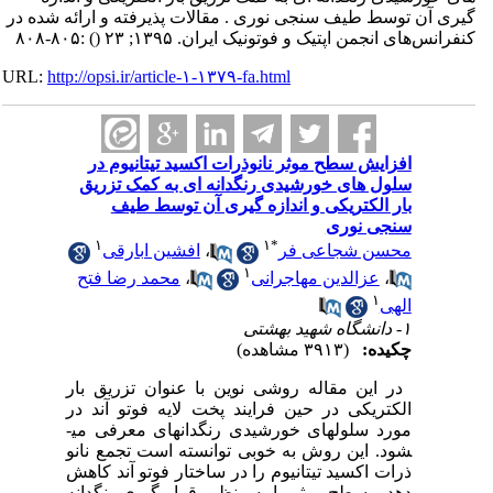
گیری آن توسط طیف سنجی نوری . مقالات پذیرفته و ارائه شده در
کنفرانس‌های انجمن اپتیک و فوتونیک ایران. ۱۳۹۵; ۲۳
()
:۸۰۵-۸۰۸
URL:
http://opsi.ir/article-۱-۱۳۷۹-fa.html
افزایش سطح موثر نانوذرات اکسید تیتانیوم در
سلول های خورشیدی رنگدانه ای به کمک تزریق
بار الکتریکی و اندازه گیری آن توسط طیف
سنجی نوری
۱
۱
*
محسن شجاعی فر
،
افشین ابارقی
۱
،
عزالدین مهاجرانی
،
محمد رضا فتح
۱
الهی
۱- دانشگاه شهید بهشتی
چکیده:
(۳۹۱۳ مشاهده)
در این مقاله روشی نوین با عنوان تزریق بار
الکتریکی در حین فرایند پخت لایه فوتو آند در
مورد سلول­های خورشیدی رنگدانه­ای معرفی می­
شود. این روش به خوبی توانسته است تجمع نانو
ذرات اکسید تیتانیوم را در ساختار فوتو آند کاهش
دهد و سطح موثر را به منظور قرار گیری رنگدانه