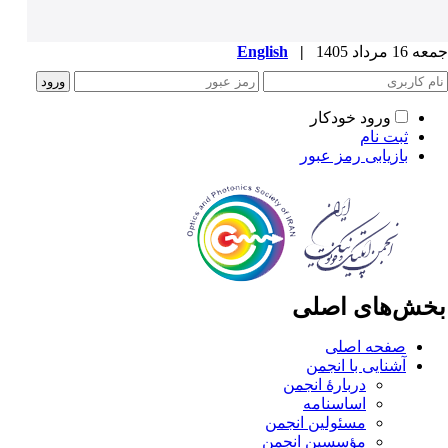
1 مرداد 1405
|
English
ورود خودکار
ثبت نام
بازیابی رمز عبور
خش‌های اصلی
صفحه اصلی
آشنایی با انجمن
دربارۀ انجمن
اساسنامه
مسئولین انجمن
مؤسسین انجمن