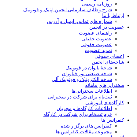
روزنامه رسمی
شرح وظایف سازمانی انجمن اپتیک و فوتونیک
ارتباط با ما
شماره های تماس، ایمیل و آدرس
عضویت در انجمن
راهنمای عضویت
عضویت حقیقی
عضویت حقوقی
تمدید عضویت
اعضای حقوقی
شاخه‌های انجمن
شاخۀ بانوان در فوتونیک
شاخه صنعتی نور فناوران
شاخه‌ الکترونیک و فوتونیک آلی
سخنرانی‌های ماهانه
اطلاعات سخنرانی‌‌ها
ثبت‌نام برای شرکت در سخنرانی
کارگاه‌های آموزشی
اطلاعات کارگاه‌ها و مجریان
فرم ثبت‌نام برای شرکت در کارگاه
کنفرانس ها
کنفرانس های برگزار شده
مجموعه مقالات کنفرانس ها