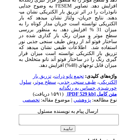
افزایش دهد. تصاویر
FESEM
به وضوح جدایی
نانوذرات را در اثر تزریق بار الکتریکی نشان می­
دهند. نتایج جریان- ولتاژ نشان می­دهد که بار
الکتریکی توانسته است جریان مدار کوتاه را به
میزان 31 % افزایش دهد. به منظور بررسی
سطح موثر و میزان رنگ بار گذاری شده در
ساختار فوتو آند از روش طیف سنجی جذبی نور
استفاده شد. اطلاعات طیفی نشان می­دهد که
تزریق بار الکتریکی توانسته است میزان قرار
گیری رنگ را در ساختار فوتو آند نانو متخلخل به
میزان قابل توجه­ای (48%) افزایش دهد.
واژه‌های کلیدی:
تجمع نانو ذرات
،
تزریق بار
الکتریکی
،
طیف سنجی جذبی
،
سطح موثر
،
سلول
خورشیدی حساس به رنگدانه
متن کامل
[PDF 529 kb]
(۱۵۹۱ دریافت)
نوع مطالعه:
پژوهشي
| موضوع مقاله:
تخصصی
ارسال پیام به نویسنده مسئول