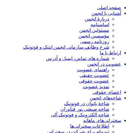
صفحه اصلی
آشنایی با انجمن
دربارۀ انجمن
اساسنامه
مسئولین انجمن
مؤسسین انجمن
روزنامه رسمی
شرح وظایف سازمانی انجمن اپتیک و فوتونیک
ارتباط با ما
شماره های تماس، ایمیل و آدرس
عضویت در انجمن
راهنمای عضویت
عضویت حقیقی
عضویت حقوقی
تمدید عضویت
اعضای حقوقی
شاخه‌های انجمن
شاخۀ بانوان در فوتونیک
شاخه صنعتی نور فناوران
شاخه‌ الکترونیک و فوتونیک آلی
سخنرانی‌های ماهانه
اطلاعات سخنرانی‌‌ها
ثبت‌نام برای شرکت در سخنرانی