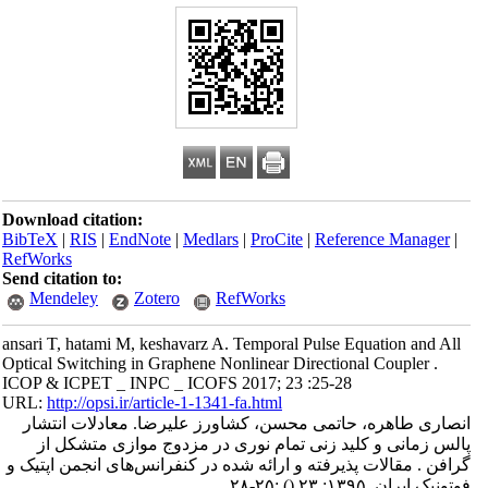
Download citation:
BibTeX
|
RIS
|
EndNote
|
Medlars
|
ProCite
|
Reference Manager
|
RefWorks
Send citation to:
Mendeley
Zotero
RefWorks
ansari T, hatami M, keshavarz A. Temporal Pulse Equation and All
Optical Switching in Graphene Nonlinear Directional Coupler .
ICOP & ICPET _ INPC _ ICOFS 2017; 23 :25-28
URL:
http://opsi.ir/article-1-1341-fa.html
انصاری طاهره، حاتمی محسن، کشاورز علیرضا. معادلات انتشار
پالس زمانی و کلید زنی تمام نوری در مزدوج موازی متشکل از
گرافن . مقالات پذیرفته و ارائه شده در کنفرانس‌های انجمن اپتیک و
فوتونیک ایران. ۱۳۹۵; ۲۳
()
:۲۵-۲۸