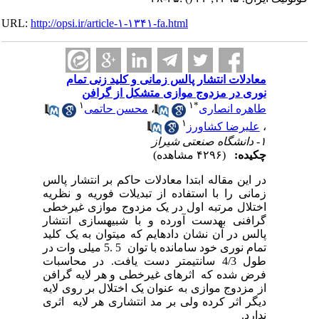
URL:
http://opsi.ir/article-۱-۱۳۴۱-fa.html
معادلات انتشار پالس زمانی و کلید زنی تمام
نوری در مزدوج موازی متشکل از گرافن
۱
۱
*
طاهره انصاری
،
محسن حاتمی
۱
،
علیرضا کشاورز
۱- دانشگاه صنعتی شیراز
چکیده:
(۴۲۹۶ مشاهده)
در این مقاله ابتدا معادلات حاکم بر انتشار پالس
زمانی را با استفاده از تبدیلات فوریه و نظریه
اختلال مرتبه اول در یک مزدوج موازی غیر­خطی
گرافنی به­دست آورده و با شبیه­سازی انتشار
پالس در آن نشان داده­ایم که می­توان به یک کلید
تمام نوری خود سامانده با توان 5 .5 میلی وات در
طول 4/3 سانتی­متر دست یافت. در محاسبات
فرض شده که اثرهای غیرخطی و هر لایه گرافن
از مزدوج موازی به عنوان یک اختلال بر روی لایه
دیگر اثر کرده ولی بر مد انتشاری هر لایه اثری
ندارد.