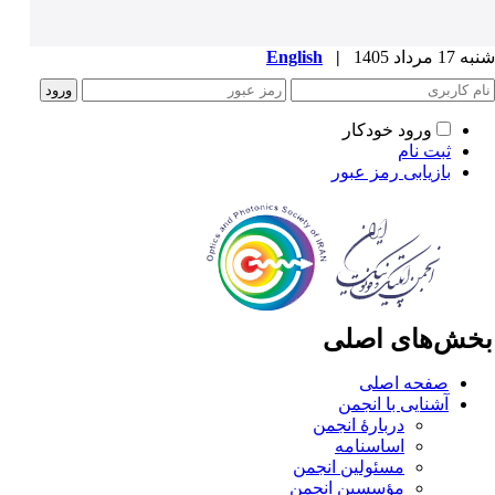
1 مرداد 1405
|
English
ورود خودکار
ثبت نام
بازیابی رمز عبور
خش‌های اصلی
صفحه اصلی
آشنایی با انجمن
دربارۀ انجمن
اساسنامه
مسئولین انجمن
مؤسسین انجمن