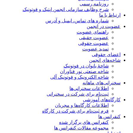
روزنامه رسمی
شرح وظایف سازمانی انجمن اپتیک و فوتونیک
ارتباط با ما
شماره های تماس، ایمیل و آدرس
عضویت در انجمن
راهنمای عضویت
عضویت حقیقی
عضویت حقوقی
تمدید عضویت
اعضای حقوقی
شاخه‌های انجمن
شاخۀ بانوان در فوتونیک
شاخه صنعتی نور فناوران
شاخه‌ الکترونیک و فوتونیک آلی
سخنرانی‌های ماهانه
اطلاعات سخنرانی‌‌ها
ثبت‌نام برای شرکت در سخنرانی
کارگاه‌های آموزشی
اطلاعات کارگاه‌ها و مجریان
فرم ثبت‌نام برای شرکت در کارگاه
کنفرانس ها
کنفرانس های برگزار شده
مجموعه مقالات کنفرانس ها