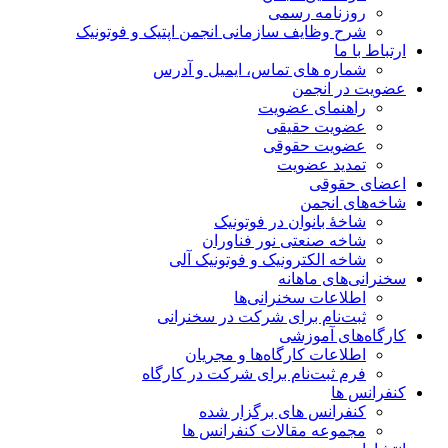
روزنامه رسمی
شرح وظایف سازمانی انجمن اپتیک و فوتونیک
ارتباط با ما
شماره های تماس، ایمیل و آدرس
عضویت در انجمن
راهنمای عضویت
عضویت حقیقی
عضویت حقوقی
تمدید عضویت
اعضای حقوقی
شاخه‌های انجمن
شاخۀ بانوان در فوتونیک
شاخه صنعتی نور فناوران
شاخه‌ الکترونیک و فوتونیک آلی
سخنرانی‌های ماهانه
اطلاعات سخنرانی‌‌ها
ثبت‌نام برای شرکت در سخنرانی
کارگاه‌های آموزشی
اطلاعات کارگاه‌ها و مجریان
فرم ثبت‌نام برای شرکت در کارگاه
کنفرانس ها
کنفرانس های برگزار شده
مجموعه مقالات کنفرانس ها