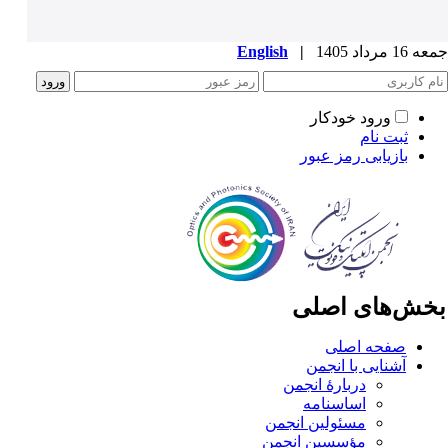
1 مرداد 1405
|
English
ورود خودکار
ثبت نام
بازیابی رمز عبور
خش‌های اصلی
صفحه اصلی
آشنایی با انجمن
دربارۀ انجمن
اساسنامه
مسئولین انجمن
مؤسسین انجمن