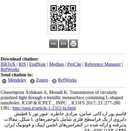
Download citation:
BibTeX
|
RIS
|
EndNote
|
Medlars
|
ProCite
|
Reference Manager
|
RefWorks
Send citation to:
Mendeley
Zotero
RefWorks
Ghasempour Ardakani A, Moradi K. Transmission of circularly
polarized light through a metallic metasurface containing L-shaped
nanoholes. ICOP & ICPET _ INPC _ ICOFS 2017; 23 :277-280
URL:
http://opsi.ir/article-1-1312-fa.html
قاسم پور اردکانی عباس، مرادی خاطره. عبور نور با قطبش
دایروی از یک فراسطح فلزی شامل نانوحفره‌های L شکل. مقالات
پذیرفته و ارائه شده در کنفرانس‌های انجمن اپتیک و فوتونیک ایران.
:۲۷۷-۲۸۰
()
۱۳۹۵; ۲۳