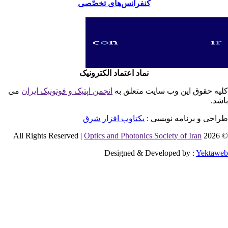
کنفرانس‌های تخصّصی
نماد اعتماد الکترونیک
یه حقوق این وب سایت متعلق به
انجمن اپتیک و فوتونیک ایران
می
شد.
احی و برنامه نویسی :
یکتاوب افزار شرق
Optics and Photonics Society of Iran
© 2026 
Designed & Developed by :
Yektaw