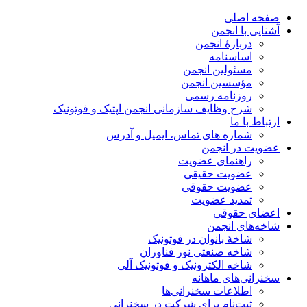
صفحه اصلی
آشنایی با انجمن
دربارۀ انجمن
اساسنامه
مسئولین انجمن
مؤسسین انجمن
روزنامه رسمی
شرح وظایف سازمانی انجمن اپتیک و فوتونیک
ارتباط با ما
شماره های تماس، ایمیل و آدرس
عضویت در انجمن
راهنمای عضویت
عضویت حقیقی
عضویت حقوقی
تمدید عضویت
اعضای حقوقی
شاخه‌های انجمن
شاخۀ بانوان در فوتونیک
شاخه صنعتی نور فناوران
شاخه‌ الکترونیک و فوتونیک آلی
سخنرانی‌های ماهانه
اطلاعات سخنرانی‌‌ها
ثبت‌نام برای شرکت در سخنرانی