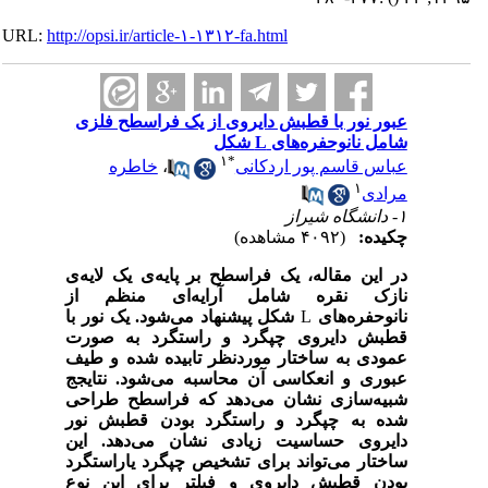
URL:
http://opsi.ir/article-۱-۱۳۱۲-fa.html
عبور نور با قطبش دایروی از یک فراسطح فلزی
شامل نانوحفره‌های L شکل
۱
*
عباس قاسم پور اردکانی
،
خاطره
۱
مرادی
۱- دانشگاه شیراز
چکیده:
(۴۰۹۲ مشاهده)
در این مقاله، یک فراسطح بر پایه‌ی یک لایه‌ی
نازک نقره شامل آرایه‌ای منظم از
نانوحفره‌های
L
شکل پیشنهاد می‌شود. یک نور با
قطبش دایروی چپگرد و راستگرد به صورت
عمودی به ساختار مورد‌نظر تابیده شده و طیف
عبوری و انعکاسی آن محاسبه می‌شود. نتایجج
شبیه‌سازی نشان می‌دهد که فراسطح طراحی
شده به چپگرد و راستگرد بودن قطبش نور
دایروی حساسیت زیادی نشان می‌دهد. این
ساختار می‌تواند برای تشخیص چپگرد یاراستگرد
بودن قطبش دایروی و فیلتر برای این نوع