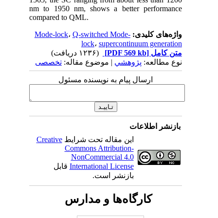
nm to 1950 nm, shows a better performance
compared to QML.
واژه‌های کلیدی:
Q-switched Mode-
،
Mode-lock
lock
،
supercontinuum generation
متن کامل
[PDF 569 kb]
(۱۲۳۶ دریافت)
نوع مطالعه:
پژوهشي
| موضوع مقاله:
تخصصی
ارسال پیام به نویسنده مسئول
بازنشر اطلاعات
این مقاله تحت شرایط
Creative
Commons Attribution-
NonCommercial 4.0
International License
قابل
بازنشر است.
کارگاه‌ها و مدارس