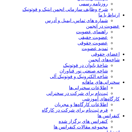
روزنامه رسمی
شرح وظایف سازمانی انجمن اپتیک و فوتونیک
ارتباط با ما
شماره های تماس، ایمیل و آدرس
عضویت در انجمن
راهنمای عضویت
عضویت حقیقی
عضویت حقوقی
تمدید عضویت
اعضای حقوقی
شاخه‌های انجمن
شاخۀ بانوان در فوتونیک
شاخه صنعتی نور فناوران
شاخه‌ الکترونیک و فوتونیک آلی
سخنرانی‌های ماهانه
اطلاعات سخنرانی‌‌ها
ثبت‌نام برای شرکت در سخنرانی
کارگاه‌های آموزشی
اطلاعات کارگاه‌ها و مجریان
فرم ثبت‌نام برای شرکت در کارگاه
کنفرانس ها
کنفرانس های برگزار شده
مجموعه مقالات کنفرانس ها