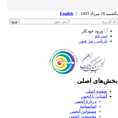
ه 18 مرداد 1405
|
English
ورود خودکار
ثبت نام
بازیابی رمز عبور
خش‌های اصلی
صفحه اصلی
آشنایی با انجمن
دربارۀ انجمن
اساسنامه
مسئولین انجمن
مؤسسین انجمن