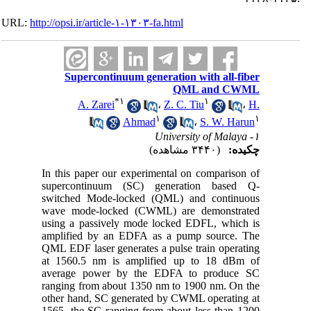
URL:
http://opsi.ir/article-۱-۱۳۰۳-fa.html
Supercontinuum generation with all-fiber
QML and CWML
*
۱
۱
A. Zarei
،
Z. C. Tiu
،
H.
۱
۱
Ahmad
،
S. W. Harun
۱- University of Malaya
چکیده:
(۳۴۴۰ مشاهده)
In this paper our experimental on comparison of
supercontinuum (SC) generation based Q-
switched Mode-locked (QML) and continuous
wave mode-locked (CWML) are demonstrated
using a passively mode locked EDFL, which is
amplified by an EDFA as a pump source. The
QML EDF laser generates a pulse train operating
at 1560.5 nm is amplified up to 18 dBm of
average power by the EDFA to produce SC
ranging from about 1350 nm to 1900 nm. On the
other hand, SC generated by CWML operating at
1565, the SC ranging from about less than 1200