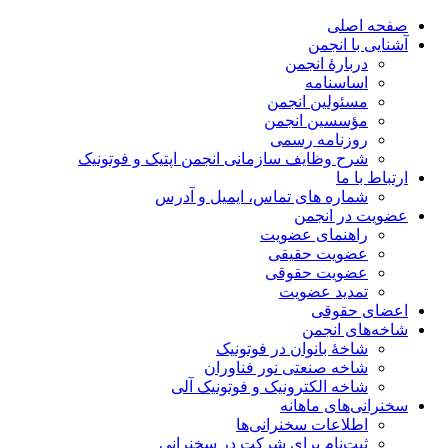
صفحه اصلی
آشنایی با انجمن
دربارۀ انجمن
اساسنامه
مسئولین انجمن
مؤسسین انجمن
روزنامه رسمی
شرح وظایف سازمانی انجمن اپتیک و فوتونیک
ارتباط با ما
شماره های تماس، ایمیل و آدرس
عضویت در انجمن
راهنمای عضویت
عضویت حقیقی
عضویت حقوقی
تمدید عضویت
اعضای حقوقی
شاخه‌های انجمن
شاخۀ بانوان در فوتونیک
شاخه صنعتی نور فناوران
شاخه‌ الکترونیک و فوتونیک آلی
سخنرانی‌های ماهانه
اطلاعات سخنرانی‌‌ها
ثبت‌نام برای شرکت در سخنرانی