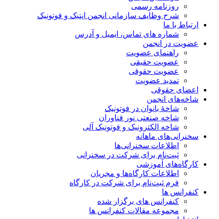
روزنامه رسمی
شرح وظایف سازمانی انجمن اپتیک و فوتونیک
ارتباط با ما
شماره های تماس، ایمیل و آدرس
عضویت در انجمن
راهنمای عضویت
عضویت حقیقی
عضویت حقوقی
تمدید عضویت
اعضای حقوقی
شاخه‌های انجمن
شاخۀ بانوان در فوتونیک
شاخه صنعتی نور فناوران
شاخه‌ الکترونیک و فوتونیک آلی
سخنرانی‌های ماهانه
اطلاعات سخنرانی‌‌ها
ثبت‌نام برای شرکت در سخنرانی
کارگاه‌های آموزشی
اطلاعات کارگاه‌ها و مجریان
فرم ثبت‌نام برای شرکت در کارگاه
کنفرانس ها
کنفرانس های برگزار شده
مجموعه مقالات کنفرانس ها