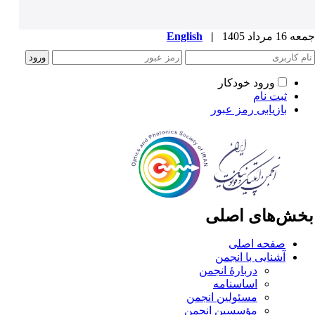
1 مرداد 1405
|
English
ورود خودکار
ثبت نام
بازیابی رمز عبور
خش‌های اصلی
صفحه اصلی
آشنایی با انجمن
دربارۀ انجمن
اساسنامه
مسئولین انجمن
مؤسسین انجمن