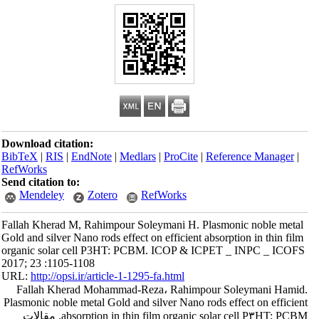
Download citation:
BibTeX
|
RIS
|
EndNote
|
Medlars
|
ProCite
|
Reference Manager
|
RefWorks
Send citation to:
Mendeley
Zotero
RefWorks
Fallah Kherad M, Rahimpour Soleymani H. Plasmonic noble metal
Gold and silver Nano rods effect on efficient absorption in thin film
organic solar cell P3HT: PCBM. ICOP & ICPET _ INPC _ ICOFS
2017; 23 :1105-1108
URL:
http://opsi.ir/article-1-1295-fa.html
Fallah Kherad Mohammad-Reza، Rahimpour Soleymani Hamid.
Plasmonic noble metal Gold and silver Nano rods effect on efficient
absorption in thin film organic solar cell P۳HT: PCBM. مقالات