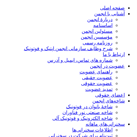
صفحه اصلی
آشنایی با انجمن
دربارۀ انجمن
اساسنامه
مسئولین انجمن
مؤسسین انجمن
روزنامه رسمی
شرح وظایف سازمانی انجمن اپتیک و فوتونیک
ارتباط با ما
شماره های تماس، ایمیل و آدرس
عضویت در انجمن
راهنمای عضویت
عضویت حقیقی
عضویت حقوقی
تمدید عضویت
اعضای حقوقی
شاخه‌های انجمن
شاخۀ بانوان در فوتونیک
شاخه صنعتی نور فناوران
شاخه‌ الکترونیک و فوتونیک آلی
سخنرانی‌های ماهانه
اطلاعات سخنرانی‌‌ها
ثبت‌نام برای شرکت در سخنرانی