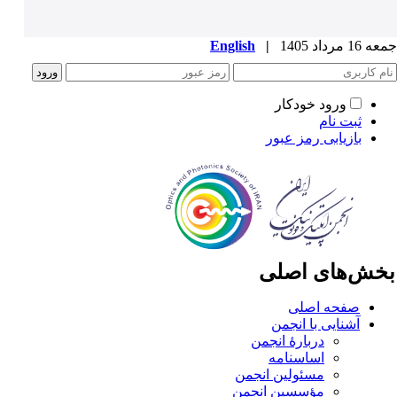
1 مرداد 1405
|
English
ورود خودکار
ثبت نام
بازیابی رمز عبور
خش‌های اصلی
صفحه اصلی
آشنایی با انجمن
دربارۀ انجمن
اساسنامه
مسئولین انجمن
مؤسسین انجمن