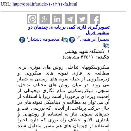
URL:
http://opsi.ir/article-۱-۱۲۹۱-fa.html
تصویرگیری فازی کمی بر پایه ی چیدمان دو
منشور فرنل
۱
۱
*
سمیرا ابراهیمی
،
معصومه دشتدار
۱- دانشگاه شهید بهشتی
چکیده:
(۴۳۵۱ مشاهده)
میکروسکوپ­های تداخلی روش ­های موثری برای
مطالعه ­ی فازی نمونه­ های میکرونی و
زیرمیکرونی از جمله نمونه­ های زیستی به شمار
می­ روند. در میان روش ­های مختلف تداخل­
سنجی، میکروسکوپی تمام­ نگاری دیجیتالی از
اهمیت ویژه ­ای برخوردار است زیرا با استفاده از
آن می ­توان به مطالعه ­ی دینامیکی نمونه ­های در
حال حرکت پرداخت. از آنجایی ­که بررسی افت و
خیزهای سلولی نیاز به استفاده از روش­هایی با
پایداری بالا و اختلاف راه نوری کم دارد، اخیراً
استفاده از چیدمان­ های هم ­مسیر متداول شده