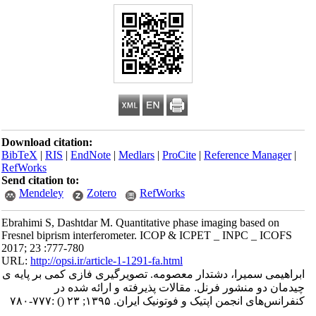
Download citation:
BibTeX
|
RIS
|
EndNote
|
Medlars
|
ProCite
|
Reference Manager
|
RefWorks
Send citation to:
Mendeley
Zotero
RefWorks
Ebrahimi S, Dashtdar M. Quantitative phase imaging based on
Fresnel biprism interferometer. ICOP & ICPET _ INPC _ ICOFS
2017; 23 :777-780
URL:
http://opsi.ir/article-1-1291-fa.html
ابراهیمی سمیرا، دشتدار معصومه. تصویرگیری فازی کمی بر پایه ی
چیدمان دو منشور فرنل. مقالات پذیرفته و ارائه شده در
کنفرانس‌های انجمن اپتیک و فوتونیک ایران. ۱۳۹۵; ۲۳
()
:۷۷۷-۷۸۰