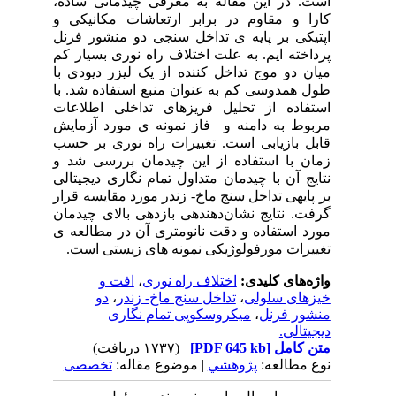
است. در این مقاله به معرفی چیدمانی ساده،
کارا و مقاوم در برابر ارتعاشات مکانیکی و
اپتیکی بر پایه­ ی تداخل­ سنجی دو منشور فرنل
پرداخته­ ایم. به علت اختلاف راه نوری بسیار کم
میان دو موج تداخل­ کننده از یک لیزر دیودی با
طول همدوسی کم به عنوان منبع استفاده شد. با
استفاده از تحلیل فریزهای تداخلی اطلاعات
مربوط به دامنه و فاز نمونه­ ی مورد آزمایش
قابل بازیابی است. تغییرات راه نوری بر حسب
زمان با استفاده از این چیدمان بررسی شد و
نتایج آن با چیدمان متداول تمام­ نگاری دیجیتالی
بر پایه­ی تداخل­ سنج ماخ- زندر مورد مقایسه قرار
گرفت. نتایج نشان
دهنده­ی بازدهی بالای چیدمان
مورد استفاده و دقت نانومتری آن در مطالعه­ ی
تغییرات مورفولوژیکی نمونه­ های زیستی است.
واژه‌های کلیدی:
اختلاف راه نوری
،
افت و
خیزهای سلولی
،
تداخل سنج ماخ- زندر
،
دو
منشور فرنل
،
میکروسکوپی تمام نگاری
دیجیتالی.
متن کامل
[PDF 645 kb]
(۱۷۳۷ دریافت)
نوع مطالعه:
پژوهشي
| موضوع مقاله:
تخصصی