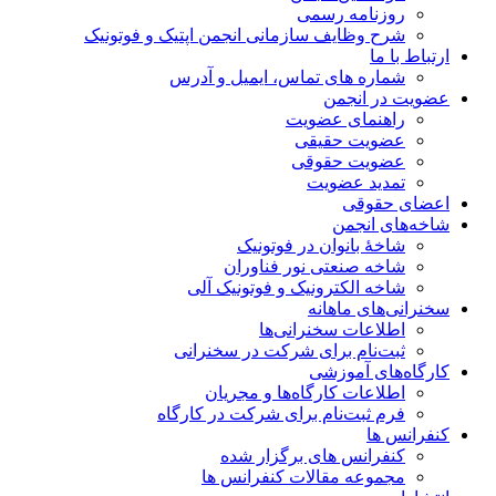
روزنامه رسمی
شرح وظایف سازمانی انجمن اپتیک و فوتونیک
ارتباط با ما
شماره های تماس، ایمیل و آدرس
عضویت در انجمن
راهنمای عضویت
عضویت حقیقی
عضویت حقوقی
تمدید عضویت
اعضای حقوقی
شاخه‌های انجمن
شاخۀ بانوان در فوتونیک
شاخه صنعتی نور فناوران
شاخه‌ الکترونیک و فوتونیک آلی
سخنرانی‌های ماهانه
اطلاعات سخنرانی‌‌ها
ثبت‌نام برای شرکت در سخنرانی
کارگاه‌های آموزشی
اطلاعات کارگاه‌ها و مجریان
فرم ثبت‌نام برای شرکت در کارگاه
کنفرانس ها
کنفرانس های برگزار شده
مجموعه مقالات کنفرانس ها