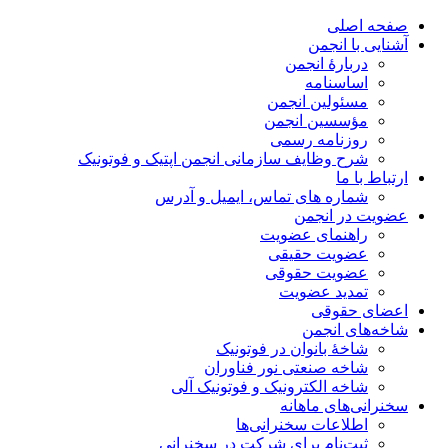
صفحه اصلی
آشنایی با انجمن
دربارۀ انجمن
اساسنامه
مسئولین انجمن
مؤسسین انجمن
روزنامه رسمی
شرح وظایف سازمانی انجمن اپتیک و فوتونیک
ارتباط با ما
شماره های تماس، ایمیل و آدرس
عضویت در انجمن
راهنمای عضویت
عضویت حقیقی
عضویت حقوقی
تمدید عضویت
اعضای حقوقی
شاخه‌های انجمن
شاخۀ بانوان در فوتونیک
شاخه صنعتی نور فناوران
شاخه‌ الکترونیک و فوتونیک آلی
سخنرانی‌های ماهانه
اطلاعات سخنرانی‌‌ها
ثبت‌نام برای شرکت در سخنرانی