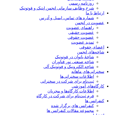
روزنامه رسمی
شرح وظایف سازمانی انجمن اپتیک و فوتونیک
ارتباط با ما
شماره های تماس، ایمیل و آدرس
عضویت در انجمن
راهنمای عضویت
عضویت حقیقی
عضویت حقوقی
تمدید عضویت
اعضای حقوقی
شاخه‌های انجمن
شاخۀ بانوان در فوتونیک
شاخه صنعتی نور فناوران
شاخه‌ الکترونیک و فوتونیک آلی
سخنرانی‌های ماهانه
اطلاعات سخنرانی‌‌ها
ثبت‌نام برای شرکت در سخنرانی
کارگاه‌های آموزشی
اطلاعات کارگاه‌ها و مجریان
فرم ثبت‌نام برای شرکت در کارگاه
کنفرانس ها
کنفرانس های برگزار شده
مجموعه مقالات کنفرانس ها