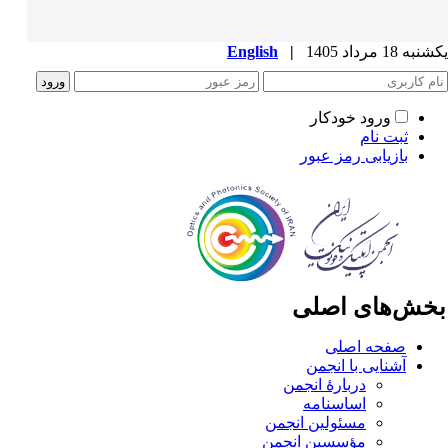
ه 18 مرداد 1405
|
English
ورود خودکار
ثبت نام
بازیابی رمز عبور
خش‌های اصلی
صفحه اصلی
آشنایی با انجمن
دربارۀ انجمن
اساسنامه
مسئولین انجمن
مؤسسین انجمن