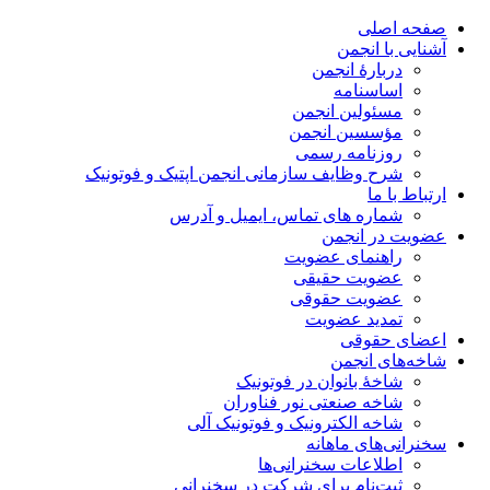
صفحه اصلی
آشنایی با انجمن
دربارۀ انجمن
اساسنامه
مسئولین انجمن
مؤسسین انجمن
روزنامه رسمی
شرح وظایف سازمانی انجمن اپتیک و فوتونیک
ارتباط با ما
شماره های تماس، ایمیل و آدرس
عضویت در انجمن
راهنمای عضویت
عضویت حقیقی
عضویت حقوقی
تمدید عضویت
اعضای حقوقی
شاخه‌های انجمن
شاخۀ بانوان در فوتونیک
شاخه صنعتی نور فناوران
شاخه‌ الکترونیک و فوتونیک آلی
سخنرانی‌های ماهانه
اطلاعات سخنرانی‌‌ها
ثبت‌نام برای شرکت در سخنرانی