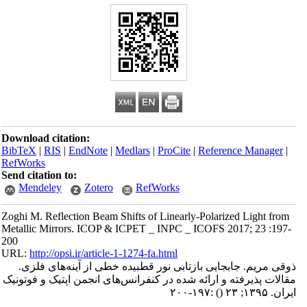
Download citation:
BibTeX
|
RIS
|
EndNote
|
Medlars
|
ProCite
|
Reference Manager
|
RefWorks
Send citation to:
Mendeley
Zotero
RefWorks
Zoghi M. Reflection Beam Shifts of Linearly-Polarized Light from
Metallic Mirrors. ICOP & ICPET _ INPC _ ICOFS 2017; 23 :197-
200
URL:
http://opsi.ir/article-1-1274-fa.html
ذوقی مریم. جابجایی بازتابی نور قطبیده خطی از آینه‌های فلزی.
مقالات پذیرفته و ارائه شده در کنفرانس‌های انجمن اپتیک و فوتونیک
ایران. ۱۳۹۵; ۲۳
()
:۱۹۷-۲۰۰