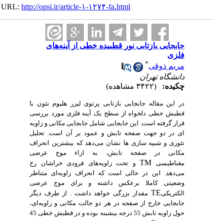
URL:
http://opsi.ir/article-۱-۱۲۷۴-fa.html
جابجایی بازتابی نور قطبیده خطی از آینه‌های
فلزی
*
مریم ذوقی
دانشگاه تهران
چکیده:
(۳۴۲۲ مشاهده)
در این مقاله جابجایی بازتابی پرتوی لیزر هلیوم نئون با
قطبش خطی دلخواه از سطح یک آینه فلزی مورد بررسی
قرار گرفته است. این جابجایی شامل جابجایی مکانی و زاویه
ای در دو جهت صفحه تابش و عمود بر آن است. تحلیل
تئوری و شبیه سازی ها نشان می‌دهد که بیشترین انحراف
مکانی در صفحه تابش، به ازاء موج عرضی
TM
مغناطیسی
و تحت زاویه‌های فرودی خراشان رخ
می‌دهد. این در حالی است که انحراف زاویه‌ای متناظر
وضعیتی کاملا برعکس داشته و برای موج عرضی
TE
الکتریکی
مقدار بزرگی خواهد داشت . از طرف دیگر
جابجایی خارج از صفحه در هر دو حالت مکانی و زاویه‌ای،
حول زاویه تابش 55 درجه بیشینه بوده و در قطبش خطی 45