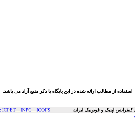
استفاده از مطالب ارائه شده در این پایگاه با ذکر منبع آزاد می باشد.
ICOP & ICPET _ INPC _ ICOFS سال۲۳ صفح