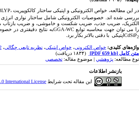
ر این مطالعه، خواص
الکترونیکی و اپتیکی ساختار کالکوپیریت
،
3LYP
بررسی شده اند. خصوصیات الکترونیکی شامل ساختار نواری انرژی 
الکتریک، ضریب جذب، ضریب شکست و خاموشی، و ضریب بازتاب محاسبه و
ا می توان جهت محاسبه توابع
GGA-WC
به نتایج دقیقتری در خصو
CdSiP
اپتیکی
با دقتی بالاتر بکار برد.
2
واژه‌های کلیدی:
خواص الکترونی
،
خواص اپتیکی
،
نظریه تابعی چگالی
،
2
متن کامل
[PDF 659 kb]
(۱۸۳۴ دریافت)
نوع مطالعه:
پژوهشي
| موضوع مقاله:
تخصصی
بازنشر اطلاعات
این مقاله تحت شرایط
 International License