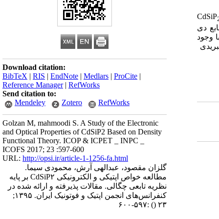
CdSiP
بع دی
ا وجود
یبریدی
Download citation:
BibTeX
|
RIS
|
EndNote
|
Medlars
|
ProCite
|
Reference Manager
|
RefWorks
Send citation to:
Mendeley
Zotero
RefWorks
Golzan M, mahmoodi S. A Study of the Electronic
and Optical Properties of CdSiP2 Based on Density
Functional Theory. ICOP & ICPET _ INPC _
ICOFS 2017; 23 :597-600
URL:
http://opsi.ir/article-1-1256-fa.html
گلزان مقصود، عبدالهی آرش، محمودی سیما.
مطالعه خواص اپتیکی و الکترونیکی CdSiP۲ بر پایه
نظریه تابعی چگالی. مقالات پذیرفته و ارائه شده در
کنفرانس‌های انجمن اپتیک و فوتونیک ایران. ۱۳۹۵;
:۵۹۷-۶۰۰
()
۲۳