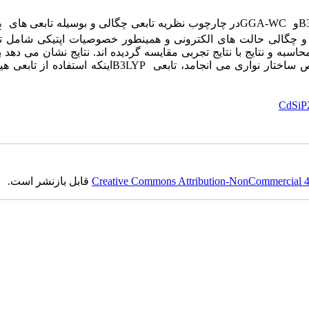
B
و
GGA-WC
در چارچوب نظریه تابعی چگالی و بوسیله تابعی های
2
و چگالی حالت های الکترونی و همینطور خصوصیات اپتیکی شامل تا
 نتایج با نتایج تجربی مقایسه گردیده اند. نتایج نشان می دهد ب
ص ساختار نواری می انجامد، تابعی
B3LYP
اینکه استفاده از تابعی ه
CdSiP
Creative Commons Attribution-NonCommercial 4.0
قابل بازنشر است.