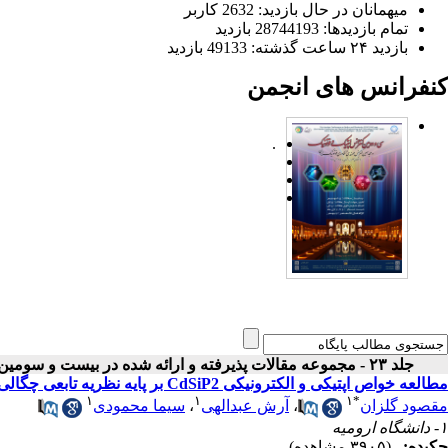
میهمانان در حال بازدید: 2632 کاربر
تمام بازدید‌ها: 28744193 بازدید
بازدید ۲۴ ساعت گذشته: 49133 بازدید
کنفرانس های انجمن
.
جلد ۲۳ - مجموعه مقالات پذیرفته و ارائه شده در بیست و سومین کنفرانس اپتیک و فوتونیک ایران
مطالعه خواص اپتیکی و الکترونیکی CdSiP2 بر پایه نظریه تابعی چگالی
۱
۱
۱
*
مقصود گلزان
،
آرش عبدالهی
،
سیما محمودی
۱- دانشگاه ارومیه
چکیده:
(۳۹۰۵ مشاهده)