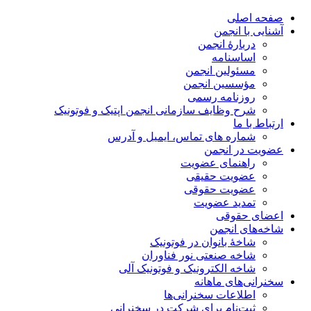
صفحه اصلی
آشنایی با انجمن
دربارۀ انجمن
اساسنامه
مسئولین انجمن
مؤسسین انجمن
روزنامه رسمی
شرح وظایف سازمانی انجمن اپتیک و فوتونیک
ارتباط با ما
شماره های تماس، ایمیل و آدرس
عضویت در انجمن
راهنمای عضویت
عضویت حقیقی
عضویت حقوقی
تمدید عضویت
اعضای حقوقی
شاخه‌های انجمن
شاخۀ بانوان در فوتونیک
شاخه صنعتی نور فناوران
شاخه‌ الکترونیک و فوتونیک آلی
سخنرانی‌های ماهانه
اطلاعات سخنرانی‌‌ها
ثبت‌نام برای شرکت در سخنرانی