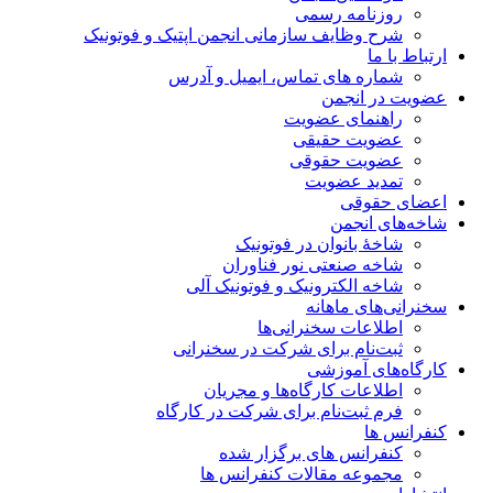
روزنامه رسمی
شرح وظایف سازمانی انجمن اپتیک و فوتونیک
ارتباط با ما
شماره های تماس، ایمیل و آدرس
عضویت در انجمن
راهنمای عضویت
عضویت حقیقی
عضویت حقوقی
تمدید عضویت
اعضای حقوقی
شاخه‌های انجمن
شاخۀ بانوان در فوتونیک
شاخه صنعتی نور فناوران
شاخه‌ الکترونیک و فوتونیک آلی
سخنرانی‌های ماهانه
اطلاعات سخنرانی‌‌ها
ثبت‌نام برای شرکت در سخنرانی
کارگاه‌های آموزشی
اطلاعات کارگاه‌ها و مجریان
فرم ثبت‌نام برای شرکت در کارگاه
کنفرانس ها
کنفرانس های برگزار شده
مجموعه مقالات کنفرانس ها