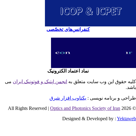
کنفرانس‌های تخصّصی
نماد اعتماد الکترونیک
یه حقوق این وب سایت متعلق به
انجمن اپتیک و فوتونیک ایران
می
شد.
احی و برنامه نویسی :
یکتاوب افزار شرق
Optics and Photonics Society of Iran
© 2026 
Designed & Developed by :
Yektaw