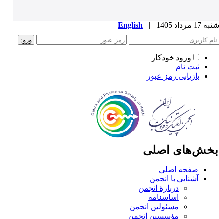
1 مرداد 1405
|
English
ورود خودکار
ثبت نام
بازیابی رمز عبور
خش‌های اصلی
صفحه اصلی
آشنایی با انجمن
دربارۀ انجمن
اساسنامه
مسئولین انجمن
مؤسسین انجمن