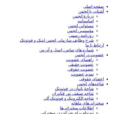
صفحه اصلی
آشنایی با انجمن
دربارۀ انجمن
اساسنامه
مسئولین انجمن
مؤسسین انجمن
روزنامه رسمی
شرح وظایف سازمانی انجمن اپتیک و فوتونیک
ارتباط با ما
شماره های تماس، ایمیل و آدرس
عضویت در انجمن
راهنمای عضویت
عضویت حقیقی
عضویت حقوقی
تمدید عضویت
اعضای حقوقی
شاخه‌های انجمن
شاخۀ بانوان در فوتونیک
شاخه صنعتی نور فناوران
شاخه‌ الکترونیک و فوتونیک آلی
سخنرانی‌های ماهانه
اطلاعات سخنرانی‌‌ها
ثبت‌نام برای شرکت در سخنرانی