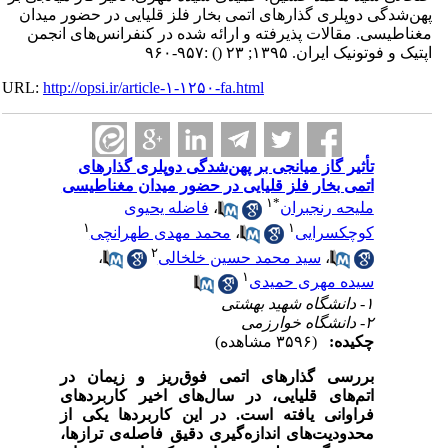
پهن‌شدگی دوپلری گذارهای اتمی بخار فلز قلیایی در حضور میدان
مغناطیسی. مقالات پذیرفته و ارائه شده در کنفرانس‌های انجمن
اپتیک و فوتونیک ایران. ۱۳۹۵; ۲۳
()
:۹۵۷-۹۶۰
URL:
http://opsi.ir/article-۱-۱۲۵۰-fa.html
تأثیر گاز میانجی بر پهن‌شدگی دوپلری گذارهای
اتمی بخار فلز قلیایی در حضور میدان مغناطیسی
۱
*
ملیحه رنجبران
،
فاضله یحیوی
۱
۱
کوچکسرایی
،
محمد مهدی طهرانچی
۲
،
سید محمد حسین خلخالی
،
۱
سیده مهری حمیدی
۱- دانشگاه شهید بهشتی
۲- دانشگاه خوارزمی
چکیده:
(۳۵۹۶ مشاهده)
بررسی گذارهای اتمی فوق‌ریز و زیمان در
اتم‌های قلیایی، در سال‌های اخیر کاربردهای
فراوانی یافته است
.
در این کاربردها یکی از
محدودیت‌های اندازه‌گیری دقیق فاصله‌ی ترازها،