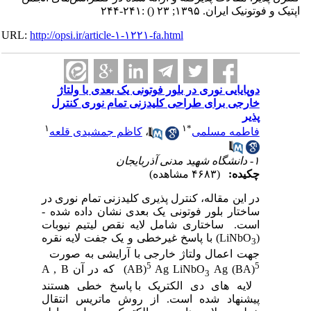
اپتیک و فوتونیک ایران. ۱۳۹۵; ۲۳
()
:۲۴۱-۲۴۴
URL:
http://opsi.ir/article-۱-۱۲۲۱-fa.html
دوپایایی نوری در بلور فوتونی یک بعدی با ولتاژ
خارجی برای طراحی کلیدزنی تمام نوری کنترل
پذیر
۱
۱
*
فاطمه مسلمی
،
کاظم جمشیدی قلعه
۱- دانشگاه شهید مدنی آذربایجان
چکیده:
(۴۶۸۳ مشاهده)
در این مقاله، کنترل پذیری کلیدزنی تمام نوری در
ساختار بلور فوتونی یک بعدی نشان داده شده ­
است. ساختاری شامل لایه نقص لیتیم نیوبات
(LiNbO
)
با پاسخ غیرخطی و یک جفت لایه­ نقره
3
جهت اعمال ولتاژ خارجی با آرایشی
به صورت
5
5
Ag (BA)
Ag LiNbO
AB)
) که در آن A , B
3
لایه های دی الکتریک
با پاسخ خطی هستند
پیشنهاد شده­ است. از روش ماتریس انتقال