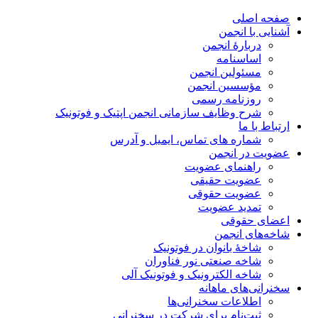
صفحه اصلی
آشنایی با انجمن
دربارۀ انجمن
اساسنامه
مسئولین انجمن
مؤسسین انجمن
روزنامه رسمی
شرح وظایف سازمانی انجمن اپتیک و فوتونیک
ارتباط با ما
شماره های تماس، ایمیل و آدرس
عضویت در انجمن
راهنمای عضویت
عضویت حقیقی
عضویت حقوقی
تمدید عضویت
اعضای حقوقی
شاخه‌های انجمن
شاخۀ بانوان در فوتونیک
شاخه صنعتی نور فناوران
شاخه‌ الکترونیک و فوتونیک آلی
سخنرانی‌های ماهانه
اطلاعات سخنرانی‌‌ها
ثبت‌نام برای شرکت در سخنرانی