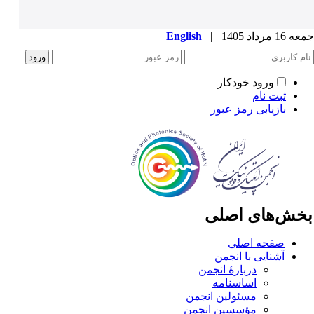
1 مرداد 1405
|
English
ورود خودکار
ثبت نام
بازیابی رمز عبور
خش‌های اصلی
صفحه اصلی
آشنایی با انجمن
دربارۀ انجمن
اساسنامه
مسئولین انجمن
مؤسسین انجمن