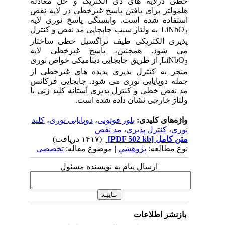
خطی درلایه­ های دی ­الکتریک و حل معادله
هلمولتز برای یافتن پاسخ­ غیرخطی در لایه نقص
استفاده شده­ است. وابستگی پاسخ نوری لایه
LiNbO
به ولتاژ سبب جابجایی مد نقص و کنترل
3
پذیری الکتریکی طیف تراگسیل خطی ساختار
می­ شود. همچنین، پاسخ غیرخطی لایه
LiNbO
از طریق جابجایی دینامیکی خواص نوری
3،
منجر به کنترل پذیری پدیده های غیر­خطی از
جمله دوپایایی نوری می­ شود. جابجایی فرکانس
مد نقص خطی و کنترل پذیری آستانه­ کلید زنی با
ولتاژ خارجی نشان داده شده ­است.
واژه‌های کلیدی:
بلور فوتونی
،
دوپایایی نوری
،
کلید
نوری
،
کنترل پذیری
،
مد نقص
متن کامل
[PDF 502 kb]
(۱۴۱۷ دریافت)
نوع مطالعه:
پژوهشي
| موضوع مقاله:
تخصصی
ارسال پیام به نویسنده مسئول
بازنشر اطلاعات