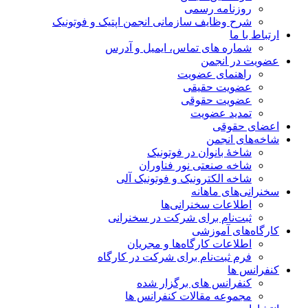
روزنامه رسمی
شرح وظایف سازمانی انجمن اپتیک و فوتونیک
ارتباط با ما
شماره های تماس، ایمیل و آدرس
عضویت در انجمن
راهنمای عضویت
عضویت حقیقی
عضویت حقوقی
تمدید عضویت
اعضای حقوقی
شاخه‌های انجمن
شاخۀ بانوان در فوتونیک
شاخه صنعتی نور فناوران
شاخه‌ الکترونیک و فوتونیک آلی
سخنرانی‌های ماهانه
اطلاعات سخنرانی‌‌ها
ثبت‌نام برای شرکت در سخنرانی
کارگاه‌های آموزشی
اطلاعات کارگاه‌ها و مجریان
فرم ثبت‌نام برای شرکت در کارگاه
کنفرانس ها
کنفرانس های برگزار شده
مجموعه مقالات کنفرانس ها