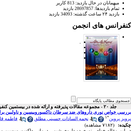
میهمانان در حال بازدید: 813 کاربر
تمام بازدید‌ها: 28697857 بازدید
بازدید ۲۴ ساعت گذشته: 34093 بازدید
کنفرانس های انجمن
.
جلد ۲۰ - مجموعه مقالات پذیرفته و ارائه شده در بیستمین کنفرانس اپتیک و فوتونیک ایران
بررسی خواص نوری داروهای ضد سرطان داکسوروبیسین و ناولبین برای 
۱
*
پرویز پروین
،
نجمه السادات حسینی مطلق
،
فاطمه ق
چکیده:
(۷۱۸۲ مشاهده)
در این مقاله خواص نوری دو داروی شیمی درمانی داکسوروبیسین و نا