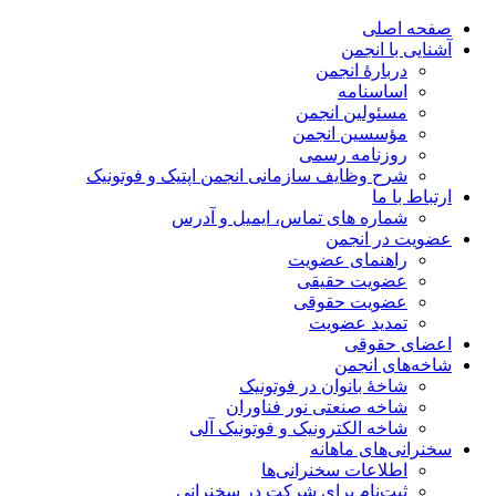
صفحه اصلی
آشنایی با انجمن
دربارۀ انجمن
اساسنامه
مسئولین انجمن
مؤسسین انجمن
روزنامه رسمی
شرح وظایف سازمانی انجمن اپتیک و فوتونیک
ارتباط با ما
شماره های تماس، ایمیل و آدرس
عضویت در انجمن
راهنمای عضویت
عضویت حقیقی
عضویت حقوقی
تمدید عضویت
اعضای حقوقی
شاخه‌های انجمن
شاخۀ بانوان در فوتونیک
شاخه صنعتی نور فناوران
شاخه‌ الکترونیک و فوتونیک آلی
سخنرانی‌های ماهانه
اطلاعات سخنرانی‌‌ها
ثبت‌نام برای شرکت در سخنرانی