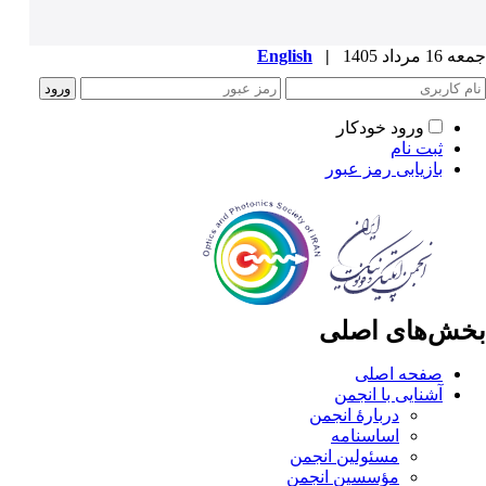
جمعه 16 مرداد 1405
|
English
ورود خودکار
ثبت نام
بازیابی رمز عبور
بخش‌های اصلی
صفحه اصلی
آشنایی با انجمن
دربارۀ انجمن
اساسنامه
مسئولین انجمن
مؤسسین انجمن