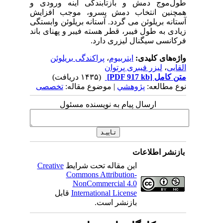
طول
موج دمش و بازتابندگی آینه ورودی و
همچنین انتخاب دمش پسرو، موجب افزایش
آستانه بریلوئن می گردد. آستانه بریلوئن وابستگی
زیادی به طول فیبر، قطر هسته فیبر و پهنای باند
فرکانسی سیگنال لیزری دارد.
واژه‌های کلیدی:
ایتربیوم
،
پراکندگی بریلوئن
القایی
،
لیزر فیبری پرتوان
متن کامل
[PDF 917 kb]
(۱۴۳۵ دریافت)
نوع مطالعه:
پژوهشي
| موضوع مقاله:
تخصصی
ارسال پیام به نویسنده مسئول
بازنشر اطلاعات
این مقاله تحت شرایط
Creative
Commons Attribution-
NonCommercial 4.0
International License
قابل
بازنشر است.