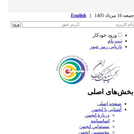
1 مرداد 1405
|
English
ورود خودکار
ثبت نام
بازیابی رمز عبور
خش‌های اصلی
صفحه اصلی
آشنایی با انجمن
دربارۀ انجمن
اساسنامه
مسئولین انجمن
مؤسسین انجمن