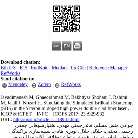
Download citation:
BibTeX
|
RIS
|
EndNote
|
Medlars
|
ProCite
|
Reference Manager
|
RefWorks
Send citation to:
Mendeley
Zotero
RefWorks
Javadimanesh M, Ghaedrahmati M, Bakhtiyar Shohani J, Rahimi
M, Jalali J, Nozari H. Simulating the Stimulated Brillouin Scattering
(SBS) in the Ytterbium-doped high power double-clad fiber laser .
ICOP & ICPET _ INPC _ ICOFS 2017; 23 :929-932
URL:
http://opsi.ir/article-1-1189-fa.html
جوادی منش مسلم، قائدرحمتی مهدی، بختیارشوهانی جعفر،
رحیمی مجتبی، جلالی جلال، نوذری هادی. شبیه‌سازی پراکندگی
بریلوئن القایی در لیزر فیبری پرتوان دوغلافی آلائیده با ایتربیوم .