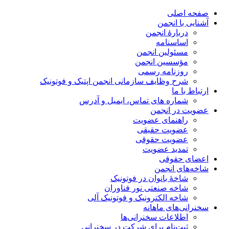
صفحه اصلی
آشنایی با انجمن
دربارۀ انجمن
اساسنامه
مسئولین انجمن
مؤسسین انجمن
روزنامه رسمی
شرح وظایف سازمانی انجمن اپتیک و فوتونیک
ارتباط با ما
شماره های تماس، ایمیل و آدرس
عضویت در انجمن
راهنمای عضویت
عضویت حقیقی
عضویت حقوقی
تمدید عضویت
اعضای حقوقی
شاخه‌های انجمن
شاخۀ بانوان در فوتونیک
شاخه صنعتی نور فناوران
شاخه‌ الکترونیک و فوتونیک آلی
سخنرانی‌های ماهانه
اطلاعات سخنرانی‌‌ها
ثبت‌نام برای شرکت در سخنرانی