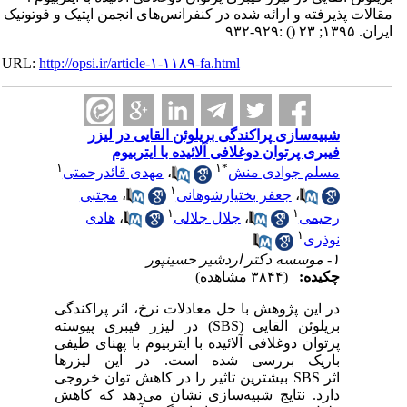
مقالات پذیرفته و ارائه شده در کنفرانس‌های انجمن اپتیک و فوتونیک
ایران. ۱۳۹۵; ۲۳
()
:۹۲۹-۹۳۲
URL:
http://opsi.ir/article-۱-۱۱۸۹-fa.html
شبیه‌سازی پراکندگی بریلوئن القایی در لیزر
فیبری پرتوان دوغلافی آلائیده با ایتربیوم
۱
۱
*
مسلم جوادی منش
،
مهدی قائدرحمتی
۱
،
جعفر بختیارشوهانی
،
مجتبی
۱
۱
رحیمی
،
جلال جلالی
،
هادی
۱
نوذری
۱- موسسه دکتر اردشیر حسینپور
چکیده:
(۳۸۴۴ مشاهده)
در این پژوهش با حل معادلات نرخ، اثر پراکندگی
بریلوئن القایی (SBS)
در لیزر فیبری پیوسته
پرتوان دوغلافی آلائیده با ایتربیوم با پهنای طیفی
باریک بررسی شده است. در این لیزرها
اثر
SBS
بیشترین تاثیر را در کاهش توان خروجی
دارد. نتایج شبیه
سازی نشان می‌دهد که کاهش