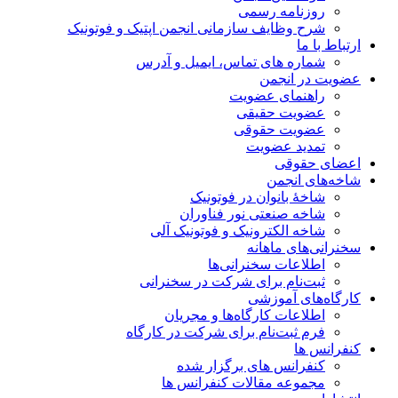
روزنامه رسمی
شرح وظایف سازمانی انجمن اپتیک و فوتونیک
ارتباط با ما
شماره های تماس، ایمیل و آدرس
عضویت در انجمن
راهنمای عضویت
عضویت حقیقی
عضویت حقوقی
تمدید عضویت
اعضای حقوقی
شاخه‌های انجمن
شاخۀ بانوان در فوتونیک
شاخه صنعتی نور فناوران
شاخه‌ الکترونیک و فوتونیک آلی
سخنرانی‌های ماهانه
اطلاعات سخنرانی‌‌ها
ثبت‌نام برای شرکت در سخنرانی
کارگاه‌های آموزشی
اطلاعات کارگاه‌ها و مجریان
فرم ثبت‌نام برای شرکت در کارگاه
کنفرانس ها
کنفرانس های برگزار شده
مجموعه مقالات کنفرانس ها