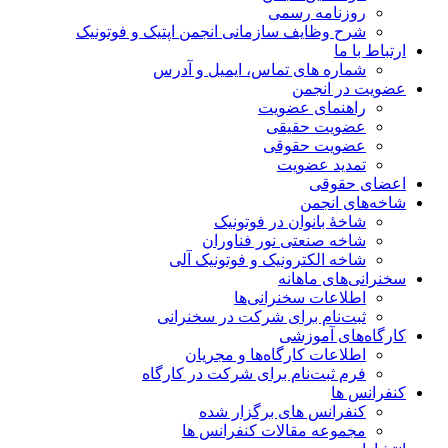
روزنامه رسمی
شرح وظایف سازمانی انجمن اپتیک و فوتونیک
ارتباط با ما
شماره های تماس، ایمیل و آدرس
عضویت در انجمن
راهنمای عضویت
عضویت حقیقی
عضویت حقوقی
تمدید عضویت
اعضای حقوقی
شاخه‌های انجمن
شاخۀ بانوان در فوتونیک
شاخه صنعتی نور فناوران
شاخه‌ الکترونیک و فوتونیک آلی
سخنرانی‌های ماهانه
اطلاعات سخنرانی‌‌ها
ثبت‌نام برای شرکت در سخنرانی
کارگاه‌های آموزشی
اطلاعات کارگاه‌ها و مجریان
فرم ثبت‌نام برای شرکت در کارگاه
کنفرانس ها
کنفرانس های برگزار شده
مجموعه مقالات کنفرانس ها