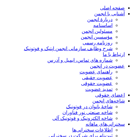
صفحه اصلی
آشنایی با انجمن
دربارۀ انجمن
اساسنامه
مسئولین انجمن
مؤسسین انجمن
روزنامه رسمی
شرح وظایف سازمانی انجمن اپتیک و فوتونیک
ارتباط با ما
شماره های تماس، ایمیل و آدرس
عضویت در انجمن
راهنمای عضویت
عضویت حقیقی
عضویت حقوقی
تمدید عضویت
اعضای حقوقی
شاخه‌های انجمن
شاخۀ بانوان در فوتونیک
شاخه صنعتی نور فناوران
شاخه‌ الکترونیک و فوتونیک آلی
سخنرانی‌های ماهانه
اطلاعات سخنرانی‌‌ها
ثبت‌نام برای شرکت در سخنرانی