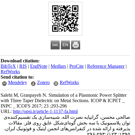
Download citation:
BibTeX
|
RIS
|
EndNote
|
Medlars
|
ProCite
|
Reference Manager
|
RefWorks
Send citation to:
Mendeley
Zotero
RefWorks
Salehi M, Granpayeh N. Simulation of a Plasmonic Power Splitter
with Three Taper Dielectric on Metal Sections. ICOP & ICPET _
INPC _ ICOFS 2017; 23 :293-296
URL:
http://opsi.ir/article-1-1137-fa.html
صالحی محسن، گرانپایه نصرت الله. شبیه‌سازی یک تقسیم‌کننده‌ی
توان پلاسمونیک با سه بخش گوه‌ای‌شکل عایق روی فلز. مقالات
پذیرفته و ارائه شده در کنفرانس‌های انجمن اپتیک و فوتونیک ایران.
:۲۹۳-۲۹۶
()
۱۳۹۵; ۲۳