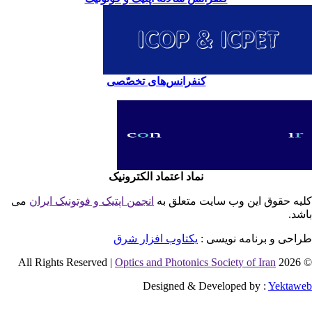
کنفرانس‌های تخصّصی
نماد اعتماد الکترونیک
یه حقوق این وب سایت متعلق به
انجمن اپتیک و فوتونیک ایران
می
شد.
احی و برنامه نویسی :
یکتاوب افزار شرق
Optics and Photonics Society of Iran
© 2026 
Designed & Developed by :
Yektaw