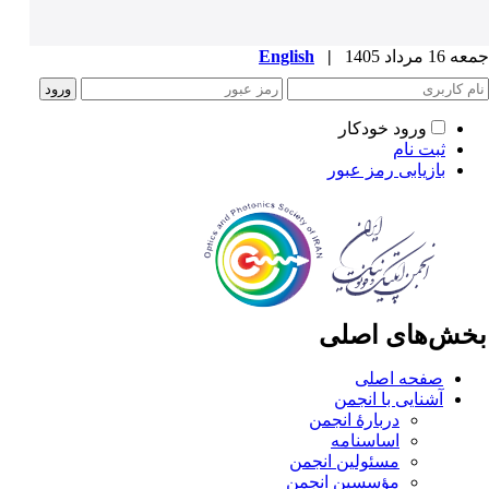
1 مرداد 1405
|
English
ورود خودکار
ثبت نام
بازیابی رمز عبور
خش‌های اصلی
صفحه اصلی
آشنایی با انجمن
دربارۀ انجمن
اساسنامه
مسئولین انجمن
مؤسسین انجمن