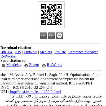
Download citation:
BibTeX
|
RIS
|
EndNote
|
Medlars
|
ProCite
|
Reference Manager
|
RefWorks
Send citation to:
Mendeley
Zotero
RefWorks
abedi M, Askari A A, Rahimi L, Saghafifar H. Optimization of the
total third order dispersion of a stretcher-compressor system for
ultra-short laser pulses by variational method. ICOP & ICPET _
INPC _ ICOFS 2016; 22 :244-247
URL:
http://opsi.ir/article-1-1120-fa.html
عابدی محمد، عسکری علی اصغر، رحیمی نژاد لاله، ثقفی فر
حسین. بهینه‌سازی پاشندگی مرتبه‌ی سوم کل سیستم پهن کننده-
فشرده ساز تپ‌های لیزری فوق کوتاه‌ به روش وردشی. مقالات