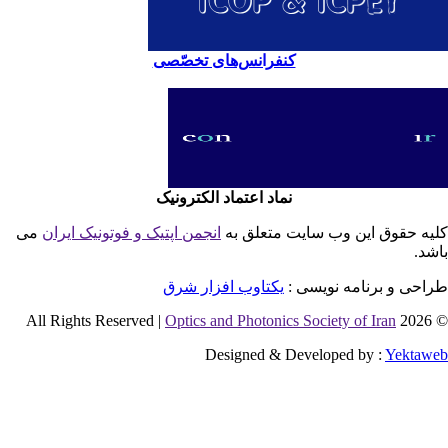
کنفرانس‌های تخصّصی
نماد اعتماد الکترونیک
یه حقوق این وب سایت متعلق به
انجمن اپتیک و فوتونیک ایران
می
شد.
احی و برنامه نویسی :
یکتاوب افزار شرق
Optics and Photonics Society of Iran
© 2026 
Designed & Developed by :
Yektaw