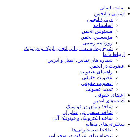
صفحه اصلی
آشنایی با انجمن
دربارۀ انجمن
اساسنامه
مسئولین انجمن
مؤسسین انجمن
روزنامه رسمی
شرح وظایف سازمانی انجمن اپتیک و فوتونیک
ارتباط با ما
شماره های تماس، ایمیل و آدرس
عضویت در انجمن
راهنمای عضویت
عضویت حقیقی
عضویت حقوقی
تمدید عضویت
اعضای حقوقی
شاخه‌های انجمن
شاخۀ بانوان در فوتونیک
شاخه صنعتی نور فناوران
شاخه‌ الکترونیک و فوتونیک آلی
سخنرانی‌های ماهانه
اطلاعات سخنرانی‌‌ها
ثبت‌نام برای شرکت در سخنرانی