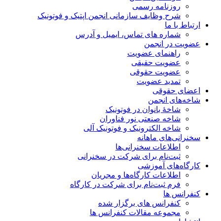
روزنامه رسمی
شرح وظایف سازمانی انجمن اپتیک و فوتونیک
ارتباط با ما
شماره های تماس، ایمیل و آدرس
عضویت در انجمن
راهنمای عضویت
عضویت حقیقی
عضویت حقوقی
تمدید عضویت
اعضای حقوقی
شاخه‌های انجمن
شاخۀ بانوان در فوتونیک
شاخه صنعتی نور فناوران
شاخه‌ الکترونیک و فوتونیک آلی
سخنرانی‌های ماهانه
اطلاعات سخنرانی‌‌ها
ثبت‌نام برای شرکت در سخنرانی
کارگاه‌های آموزشی
اطلاعات کارگاه‌ها و مجریان
فرم ثبت‌نام برای شرکت در کارگاه
کنفرانس ها
کنفرانس های برگزار شده
مجموعه مقالات کنفرانس ها