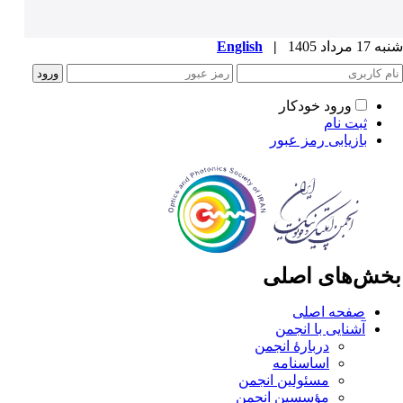
1 مرداد 1405
|
English
ورود خودکار
ثبت نام
بازیابی رمز عبور
خش‌های اصلی
صفحه اصلی
آشنایی با انجمن
دربارۀ انجمن
اساسنامه
مسئولین انجمن
مؤسسین انجمن