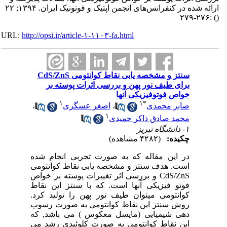
ارائه شده در کنفرانس‌های انجمن اپتیک و فوتونیک ایران. ۱۳۹۴; ۲۲
:۲۷۶-۲۷۹
()
URL:
http://opsi.ir/article-۱-۱۱۰۳-fa.html
سنتز و مشخصه یابی نقاط کوانتومی CdS/ZnS
برای طیف نور پهن و بررسی اثرات پوسته بر
خواص فوتوفیزیکی آنها
۱
۱
*
صابر محمدی
،
اصغر عسگری
،
۱
محمد صادق ذاکر حمیدی
۱- دانشگاه تبریز
چکیده:
(۴۲۸۲ مشاهده)
در این مقاله که به صورت تجربی انجام شده
است. هدف سنتز و مشخصه یابی نقاط کوانتومی
CdS/ZnS و بررسی اثر تغییرات پوسته بر خواص
فوتو فیزیکی آنها است. که با سنتز این نقاط
کوانتومی میتوان طیف نور پهن را تولید کرد.
روش سنتز این نقاط کوانتومی به صورت رسوب
دهی شیمیایی (مایسل معکوس ) می باشد, که
این نقاط کوانتومی به صورت کلوئیدی رشد می