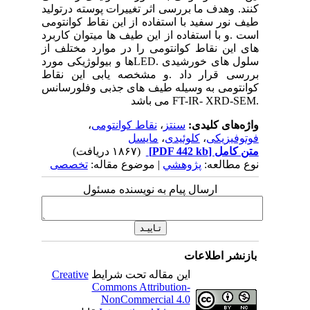
کنند. وهدف ما بررسی اثر تغییرات پوسته درتولید
طیف نور سفید با استفاده از این نقاط کوانتومی
است .و با استفاده از این طیف ها میتوان کاربرد
های این نقاط کوانتومی را در موارد مختلف از
سلول های خورشیدی .LEDها و بیولوژیکی مورد
بررسی قرار داد .و مشخصه یابی این نقاط
کوانتومی به وسیله طیف های جذبی وفلورسانس
.FT-IR- XRD-SEM می باشد
واژه‌های کلیدی:
سنتز
،
نقاط کوانتومی
،
فوتوفیزیکی
،
کلوئیدی
،
مایسل
متن کامل
[PDF 442 kb]
(۱۸۶۷ دریافت)
نوع مطالعه:
پژوهشي
| موضوع مقاله:
تخصصی
ارسال پیام به نویسنده مسئول
بازنشر اطلاعات
این مقاله تحت شرایط
Creative
Commons Attribution-
NonCommercial 4.0