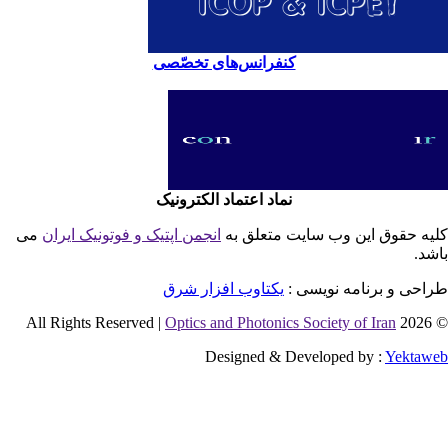
کنفرانس‌های تخصّصی
نماد اعتماد الکترونیک
یه حقوق این وب سایت متعلق به
انجمن اپتیک و فوتونیک ایران
می
شد.
احی و برنامه نویسی :
یکتاوب افزار شرق
Optics and Photonics Society of Iran
© 2026 
Designed & Developed by :
Yektaw