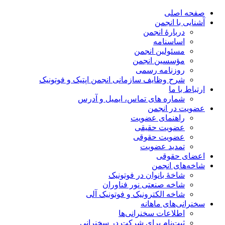
صفحه اصلی
آشنایی با انجمن
دربارۀ انجمن
اساسنامه
مسئولین انجمن
مؤسسین انجمن
روزنامه رسمی
شرح وظایف سازمانی انجمن اپتیک و فوتونیک
ارتباط با ما
شماره های تماس، ایمیل و آدرس
عضویت در انجمن
راهنمای عضویت
عضویت حقیقی
عضویت حقوقی
تمدید عضویت
اعضای حقوقی
شاخه‌های انجمن
شاخۀ بانوان در فوتونیک
شاخه صنعتی نور فناوران
شاخه‌ الکترونیک و فوتونیک آلی
سخنرانی‌های ماهانه
اطلاعات سخنرانی‌‌ها
ثبت‌نام برای شرکت در سخنرانی