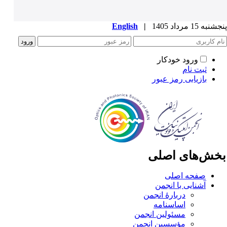
به 15 مرداد 1405
|
English
ورود خودکار
ثبت نام
بازیابی رمز عبور
خش‌های اصلی
صفحه اصلی
آشنایی با انجمن
دربارۀ انجمن
اساسنامه
مسئولین انجمن
مؤسسین انجمن