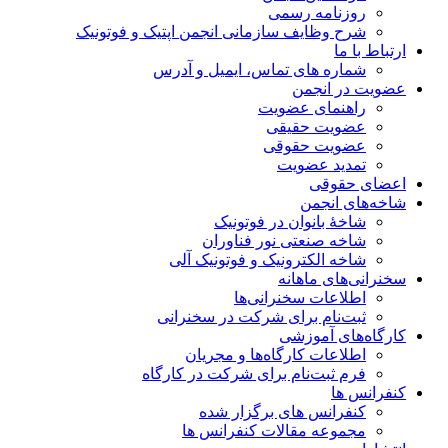
روزنامه رسمی
شرح وظایف سازمانی انجمن اپتیک و فوتونیک
ارتباط با ما
شماره های تماس، ایمیل و آدرس
عضویت در انجمن
راهنمای عضویت
عضویت حقیقی
عضویت حقوقی
تمدید عضویت
اعضای حقوقی
شاخه‌های انجمن
شاخۀ بانوان در فوتونیک
شاخه صنعتی نور فناوران
شاخه‌ الکترونیک و فوتونیک آلی
سخنرانی‌های ماهانه
اطلاعات سخنرانی‌‌ها
ثبت‌نام برای شرکت در سخنرانی
کارگاه‌های آموزشی
اطلاعات کارگاه‌ها و مجریان
فرم ثبت‌نام برای شرکت در کارگاه
کنفرانس ها
کنفرانس های برگزار شده
مجموعه مقالات کنفرانس ها