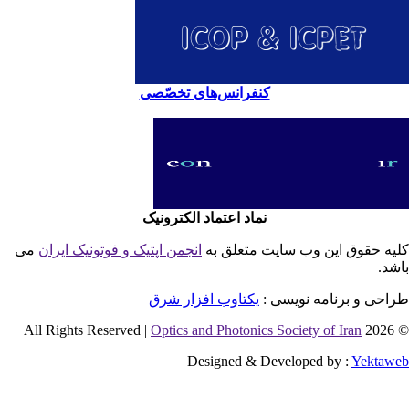
کنفرانس‌های تخصّصی
نماد اعتماد الکترونیک
یه حقوق این وب سایت متعلق به
انجمن اپتیک و فوتونیک ایران
می
شد.
احی و برنامه نویسی :
یکتاوب افزار شرق
Optics and Photonics Society of Iran
© 2026 
Designed & Developed by :
Yektaw