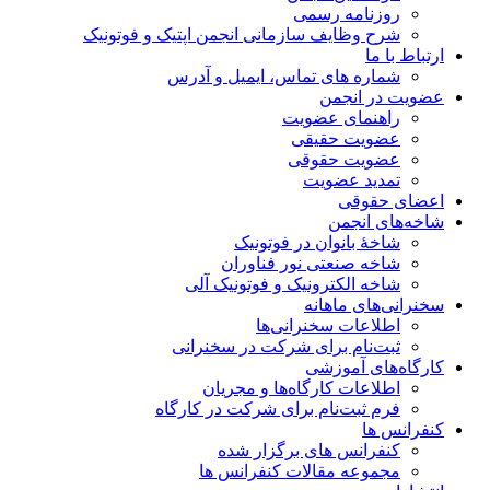
روزنامه رسمی
شرح وظایف سازمانی انجمن اپتیک و فوتونیک
ارتباط با ما
شماره های تماس، ایمیل و آدرس
عضویت در انجمن
راهنمای عضویت
عضویت حقیقی
عضویت حقوقی
تمدید عضویت
اعضای حقوقی
شاخه‌های انجمن
شاخۀ بانوان در فوتونیک
شاخه صنعتی نور فناوران
شاخه‌ الکترونیک و فوتونیک آلی
سخنرانی‌های ماهانه
اطلاعات سخنرانی‌‌ها
ثبت‌نام برای شرکت در سخنرانی
کارگاه‌های آموزشی
اطلاعات کارگاه‌ها و مجریان
فرم ثبت‌نام برای شرکت در کارگاه
کنفرانس ها
کنفرانس های برگزار شده
مجموعه مقالات کنفرانس ها