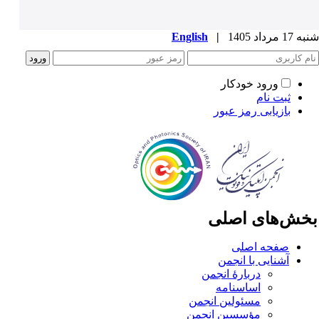
1 مرداد 1405
|
English
ورود خودکار
ثبت نام
بازیابی رمز عبور
خش‌های اصلی
صفحه اصلی
آشنایی با انجمن
دربارۀ انجمن
اساسنامه
مسئولین انجمن
مؤسسین انجمن