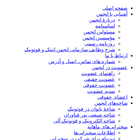
صفحه اصلی
آشنایی با انجمن
دربارۀ انجمن
اساسنامه
مسئولین انجمن
مؤسسین انجمن
روزنامه رسمی
شرح وظایف سازمانی انجمن اپتیک و فوتونیک
ارتباط با ما
شماره های تماس، ایمیل و آدرس
عضویت در انجمن
راهنمای عضویت
عضویت حقیقی
عضویت حقوقی
تمدید عضویت
اعضای حقوقی
شاخه‌های انجمن
شاخۀ بانوان در فوتونیک
شاخه صنعتی نور فناوران
شاخه‌ الکترونیک و فوتونیک آلی
سخنرانی‌های ماهانه
اطلاعات سخنرانی‌‌ها
ثبت‌نام برای شرکت در سخنرانی