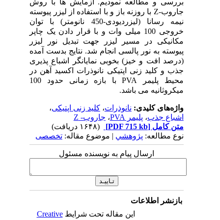
بررسی و مطالعه نمودیم. آزمایش ها با روش
جاروب-Z با روزنه باز و با استفاده از لیزر پیوسته
نیمه رسانا (لیزردیودی-450 نانومتر) با توان
خروجی 100 میلی وات و با قرار دادن یک چاپر
مکانیکی در مسیر لیزر جهت تبدیل نور لیزر
پیوسته به نور پالسی انجام شد. نتایج بدست آمده
(درصد افت و خیز) بخوبی نمایانگر اشباع پذیری
جذب و کلید زنی اپتیکی نانوذرات اکسید آهن در
محیط پلیمر PVA با بازه زمانی حدود 100
میکروثانیه می باشد.
واژه‌های کلیدی:
نانوذرات
،
کلید زنی اپتیکی
،
اشباع جذب
،
پلیمر PVA
،
جاروب- Z
متن کامل
[PDF 715 kb]
(۱۶۴۸ دریافت)
نوع مطالعه:
پژوهشي
| موضوع مقاله:
تخصصی
ارسال پیام به نویسنده مسئول
بازنشر اطلاعات
این مقاله تحت شرایط
Creative