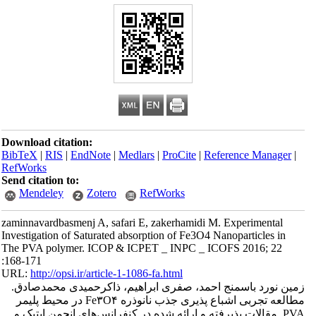
Download citation:
BibTeX
|
RIS
|
EndNote
|
Medlars
|
ProCite
|
Reference Manager
|
RefWorks
Send citation to:
Mendeley
Zotero
RefWorks
zaminnavardbasmenj A, safari E, zakerhamidi M. Experimental
Investigation of Saturated absorption of Fe3O4 Nanoparticles in
The PVA polymer. ICOP & ICPET _ INPC _ ICOFS 2016; 22
:168-171
URL:
http://opsi.ir/article-1-1086-fa.html
زمین نورد باسمنج احمد، صفری ابراهیم، ذاکرحمیدی محمدصادق.
مطالعه تجربی اشباع پذیری جذب نانوذره Fe۳O۴ در محیط پلیمر
PVA. مقالات پذیرفته و ارائه شده در کنفرانس‌های انجمن اپتیک و