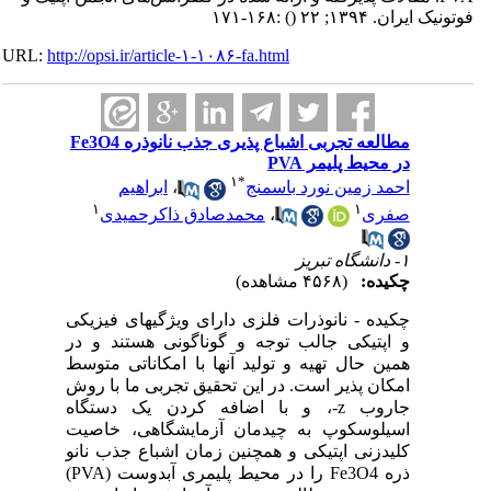
فوتونیک ایران. ۱۳۹۴; ۲۲
()
:۱۶۸-۱۷۱
URL:
http://opsi.ir/article-۱-۱۰۸۶-fa.html
مطالعه تجربی اشباع پذیری جذب نانوذره Fe3O4
در محیط پلیمر PVA
۱
*
احمد زمین نورد باسمنج
،
ابراهیم
۱
۱
صفری
،
محمدصادق ذاکرحمیدی
۱- دانشگاه تبریز
چکیده:
(۴۵۶۸ مشاهده)
چکیده - نانوذرات فلزی دارای ویژگیهای فیزیکی
و اپتیکی جالب توجه و گوناگونی هستند و در
همین حال تهیه و تولید آنها با امکاناتی متوسط
امکان پذیر است. در این تحقیق تجربی ما با روش
جاروب z-، و با اضافه کردن یک دستگاه
اسیلوسکوپ به چیدمان آزمایشگاهی، خاصیت
کلیدزنی اپتیکی و همچنین زمان اشباع جذب نانو
ذره Fe3O4 را در محیط پلیمری آبدوست (PVA)