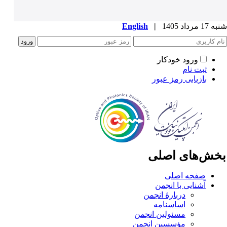
1 مرداد 1405
|
English
ورود خودکار
ثبت نام
بازیابی رمز عبور
خش‌های اصلی
صفحه اصلی
آشنایی با انجمن
دربارۀ انجمن
اساسنامه
مسئولین انجمن
مؤسسین انجمن