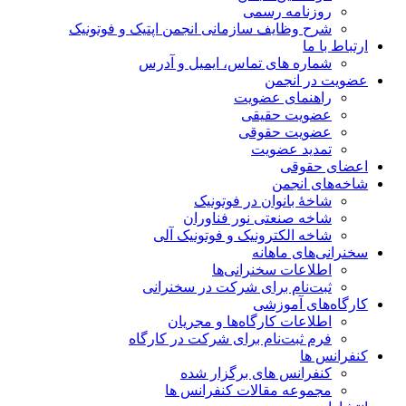
روزنامه رسمی
شرح وظایف سازمانی انجمن اپتیک و فوتونیک
ارتباط با ما
شماره های تماس، ایمیل و آدرس
عضویت در انجمن
راهنمای عضویت
عضویت حقیقی
عضویت حقوقی
تمدید عضویت
اعضای حقوقی
شاخه‌های انجمن
شاخۀ بانوان در فوتونیک
شاخه صنعتی نور فناوران
شاخه‌ الکترونیک و فوتونیک آلی
سخنرانی‌های ماهانه
اطلاعات سخنرانی‌‌ها
ثبت‌نام برای شرکت در سخنرانی
کارگاه‌های آموزشی
اطلاعات کارگاه‌ها و مجریان
فرم ثبت‌نام برای شرکت در کارگاه
کنفرانس ها
کنفرانس های برگزار شده
مجموعه مقالات کنفرانس ها