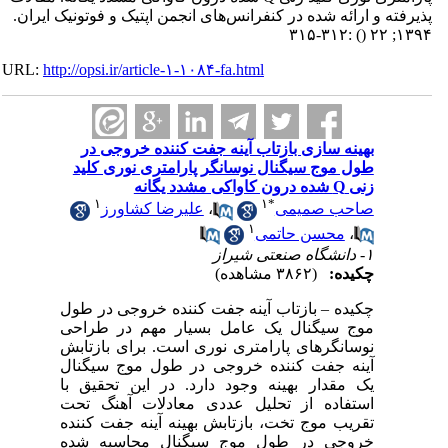
پذیرفته و ارائه شده در کنفرانس‌های انجمن اپتیک و فوتونیک ایران.
:۳۱۲-۳۱۵
()
۱۳۹۴; ۲۲
URL:
http://opsi.ir/article-۱-۱۰۸۴-fa.html
بهینه سازی بازتاب آینه جفت کننده خروجی در
طول موج سیگنال نوسانگر پارامتری نوری کلید
زنی Q شده درون کاواکی مشدد یگانه
۱
۱
*
صاحب صمیمی
،
علیرضا کشاورز
۱
،
محسن حاتمی
۱- دانشگاه صنعتی شیراز
چکیده:
(۳۸۶۲ مشاهده)
چکیده – بازتاب آینه جفت کننده خروجی در طول
موج سیگنال یک عامل بسیار مهم در طراحی
نوسانگرهای پارامتری نوری است. برای بازتابش
آینه جفت کننده خروجی در طول موج سیگنال
یک مقدار بهینه وجود دارد. در این تحقیق با
استفاده از تحلیل عددی معادلات آهنگ تحت
تقریب موج تخت، بازتابش بهینه آینه جفت کننده
خروجی در طول موج سیگنال محاسبه شده