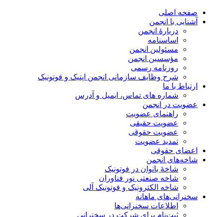
صفحه اصلی
آشنایی با انجمن
دربارۀ انجمن
اساسنامه
مسئولین انجمن
مؤسسین انجمن
روزنامه رسمی
شرح وظایف سازمانی انجمن اپتیک و فوتونیک
ارتباط با ما
شماره های تماس، ایمیل و آدرس
عضویت در انجمن
راهنمای عضویت
عضویت حقیقی
عضویت حقوقی
تمدید عضویت
اعضای حقوقی
شاخه‌های انجمن
شاخۀ بانوان در فوتونیک
شاخه صنعتی نور فناوران
شاخه‌ الکترونیک و فوتونیک آلی
سخنرانی‌های ماهانه
اطلاعات سخنرانی‌‌ها
ثبت‌نام برای شرکت در سخنرانی