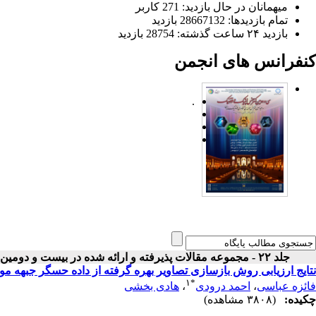
میهمانان در حال بازدید: 271 کاربر
تمام بازدید‌ها: 28667132 بازدید
بازدید ۲۴ ساعت گذشته: 28754 بازدید
کنفرانس های انجمن
.
جلد ۲۲ - مجموعه مقالات پذیرفته و ارائه شده در بیست و دومین کنفرانس اپتیک و فوتونیک ایران
نتایج ارزیابی روش بازسازی تصاویر بهره گرفته از داده حسگر جبهه موج
۱
*
فائزه عباسی
،
احمد درودی
،
هادی بخشی
چکیده:
(۳۸۰۸ مشاهده)