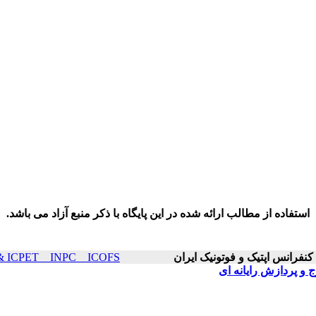
استفاده از مطالب ارائه شده در این پایگاه با ذکر منبع آزاد می باشد.
ICOP & ICPET _ INPC _ ICOFS سال۲۲ صفح
 و پردازش رایانه ای