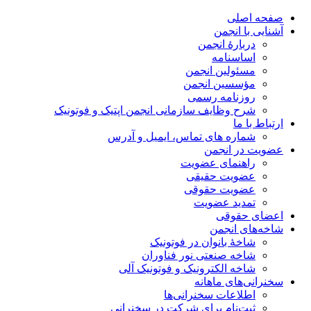
صفحه اصلی
آشنایی با انجمن
دربارۀ انجمن
اساسنامه
مسئولین انجمن
مؤسسین انجمن
روزنامه رسمی
شرح وظایف سازمانی انجمن اپتیک و فوتونیک
ارتباط با ما
شماره های تماس، ایمیل و آدرس
عضویت در انجمن
راهنمای عضویت
عضویت حقیقی
عضویت حقوقی
تمدید عضویت
اعضای حقوقی
شاخه‌های انجمن
شاخۀ بانوان در فوتونیک
شاخه صنعتی نور فناوران
شاخه‌ الکترونیک و فوتونیک آلی
سخنرانی‌های ماهانه
اطلاعات سخنرانی‌‌ها
ثبت‌نام برای شرکت در سخنرانی