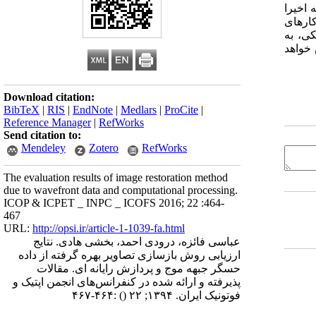
اخیرا
تصویر است. ما در کارهای
کی، به
ه در ادامه گزارش خواهد
Download citation:
BibTeX
|
RIS
|
EndNote
|
Medlars
|
ProCite
|
Reference Manager
|
RefWorks
Send citation to:
Mendeley
Zotero
RefWorks
The evaluation results of image restoration method
due to wavefront data and computational processing.
ICOP & ICPET _ INPC _ ICOFS 2016; 22 :464-
467
URL:
http://opsi.ir/article-1-1039-fa.html
عباسی فائزه، درودی احمد، بخشی هادی. نتایج
ارزیابی روش بازسازی تصاویر بهره گرفته از داده
حسگر جبهه موج و پردازش رایانه ای. مقالات
پذیرفته و ارائه شده در کنفرانس‌های انجمن اپتیک و
فوتونیک ایران. ۱۳۹۴; ۲۲
()
:۴۶۴-۴۶۷