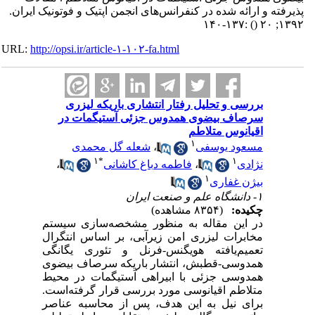
پذیرفته و ارائه شده در کنفرانس‌های انجمن اپتیک و فوتونیک ایران.
:۱۳۷-۱۴۰
()
۱۳۹۲; ۲۰
URL:
http://opsi.ir/article-۱-۱۰۲-fa.html
بررسی و تحلیل رفتار انتشاری باریکه لیزری
سرصاف بیضوی همدوس جزئی آستیگمات در
اقیانوس متلاطم
۱
مسعود یوسفی
،
شعله گل محمدی
۱
*
۱
نژادی
،
فاطمه دباغ کاشانی
،
۱
بیژن غفاری
۱- دانشگاه علم و صنعت ایران
چکیده:
(۸۳۵۴ مشاهده)
در این مقاله به منظور مشخصه‌سازی سیستم
مخابرات لیزری امن زیرآبی، بر اساس انتگرال
تعمیم‌یافته هویگنس-فرنل و تئوری یگانگی
همدوسی-قطبش، انتشار باریکه سرصاف بیضوی
همدوسی جزئی با ابیراهی آستیگمات در محیط
متلاطم اقیانوسی مورد بررسی قرار گرفته‌است.
برای نیل به این هدف، پس از محاسبه عناصر