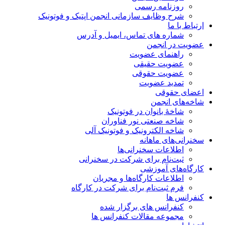
روزنامه رسمی
شرح وظایف سازمانی انجمن اپتیک و فوتونیک
ارتباط با ما
شماره های تماس، ایمیل و آدرس
عضویت در انجمن
راهنمای عضویت
عضویت حقیقی
عضویت حقوقی
تمدید عضویت
اعضای حقوقی
شاخه‌های انجمن
شاخۀ بانوان در فوتونیک
شاخه صنعتی نور فناوران
شاخه‌ الکترونیک و فوتونیک آلی
سخنرانی‌های ماهانه
اطلاعات سخنرانی‌‌ها
ثبت‌نام برای شرکت در سخنرانی
کارگاه‌های آموزشی
اطلاعات کارگاه‌ها و مجریان
فرم ثبت‌نام برای شرکت در کارگاه
کنفرانس ها
کنفرانس های برگزار شده
مجموعه مقالات کنفرانس ها