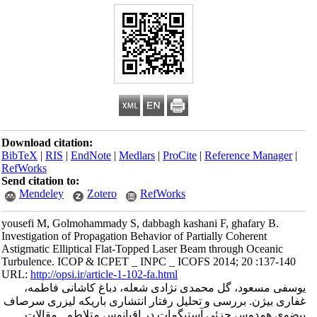
Download citation:
BibTeX
|
RIS
|
EndNote
|
Medlars
|
ProCite
|
Reference Manager
|
RefWorks
Send citation to:
Mendeley
Zotero
RefWorks
yousefi M, Golmohammady S, dabbagh kashani F, ghafary B.
Investigation of Propagation Behavior of Partially Coherent
Astigmatic Elliptical Flat-Topped Laser Beam through Oceanic
Turbulence. ICOP & ICPET _ INPC _ ICOFS 2014; 20 :137-140
URL:
http://opsi.ir/article-1-102-fa.html
یوسفی مسعود، گل محمدی نژادی شعله، دباغ کاشانی فاطمه،
غفاری بیژن. بررسی و تحلیل رفتار انتشاری باریکه لیزری سرصاف
بیضوی همدوس جزئی آستیگمات در اقیانوس متلاطم . مقالات