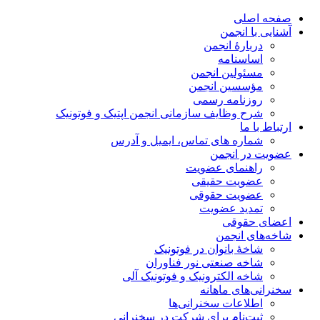
صفحه اصلی
آشنایی با انجمن
دربارۀ انجمن
اساسنامه
مسئولین انجمن
مؤسسین انجمن
روزنامه رسمی
شرح وظایف سازمانی انجمن اپتیک و فوتونیک
ارتباط با ما
شماره های تماس، ایمیل و آدرس
عضویت در انجمن
راهنمای عضویت
عضویت حقیقی
عضویت حقوقی
تمدید عضویت
اعضای حقوقی
شاخه‌های انجمن
شاخۀ بانوان در فوتونیک
شاخه صنعتی نور فناوران
شاخه‌ الکترونیک و فوتونیک آلی
سخنرانی‌های ماهانه
اطلاعات سخنرانی‌‌ها
ثبت‌نام برای شرکت در سخنرانی