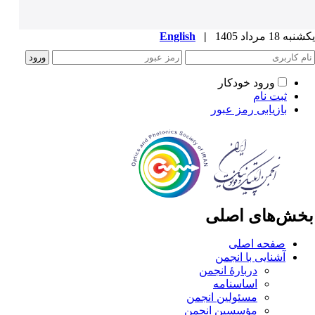
ه 18 مرداد 1405
|
English
ورود خودکار
ثبت نام
بازیابی رمز عبور
خش‌های اصلی
صفحه اصلی
آشنایی با انجمن
دربارۀ انجمن
اساسنامه
مسئولین انجمن
مؤسسین انجمن