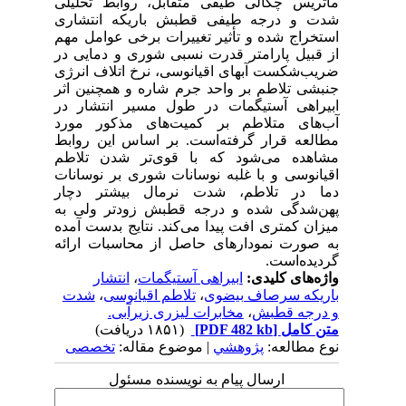
ماتریس چگالی طیفی متقابل، روابط تحلیلی
شدت و درجه طیفی قطبش باریکه انتشاری
استخراج شده و تأثیر تغییرات برخی عوامل مهم
از قبیل پارامتر قدرت نسبی شوری و دمایی در
ضریب‌شکست آبهای اقیانوسی، نرخ اتلاف انرژی
جنبشی تلاطم بر واحد جرم شاره و همچنین اثر
ابیراهی آستیگمات در طول مسیر انتشار در
آب‌های متلاطم بر کمیت‌های مذکور مورد
مطالعه قرار گرفته‌است. بر اساس این روابط
مشاهده می‌شود که با قوی‌تر شدن تلاطم
اقیانوسی و با غلبه نوسانات شوری بر نوسانات
دما در تلاطم، شدت نرمال بیشتر دچار
پهن‌شدگی شده و درجه قطبش زودتر ولی به
میزان کمتری افت پیدا می‌کند. نتایج بدست آمده
به صورت نمودارهای حاصل از محاسبات ارائه
گردیده‌است.
واژه‌های کلیدی:
ابیراهی آستیگمات
،
انتشار
باریکه سرصاف بیضوی
،
تلاطم اقیانوسی
،
شدت
و درجه قطبش
،
مخابرات لیزری زیرآبی.
متن کامل
[PDF 482 kb]
(۱۸۵۱ دریافت)
نوع مطالعه:
پژوهشي
| موضوع مقاله:
تخصصی
ارسال پیام به نویسنده مسئول