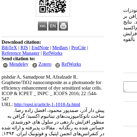
وذرات
افن بر
 نتایج
تانیوم‌اکسید
افزایش
بالقوه
Download citation:
BibTeX
|
RIS
|
EndNote
|
Medlars
|
ProCite
|
Reference Manager
|
RefWorks
Send citation to:
Mendeley
Zotero
RefWorks
pishdar A, Samadpour M, Afzalzade R.
Graphene/TiO2 nanocomposite as a photoanode for
efficiency enhancement of dye sensitized solar cells.
ICOP & ICPET _ INPC _ ICOFS 2016; 22 :544-
547
URL:
http://opsi.ir/article-1-1018-fa.html
پیش دار آذر، صمدپور محمود، افضل زاده رضا.
ساخت نانوکامپوزیت‌های تیتانیوم اکسید/ گرافن به
منظور افزایش بازدهی در سلول های خورشیدی
حساس شده به رنگدانه . مقالات پذیرفته و ارائه شده
در کنفرانس‌های انجمن اپتیک و فوتونیک ایران. ۱۳۹۴;