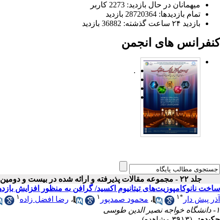
میهمانان در حال بازدید: 2273 کاربر
تمام بازدید‌ها: 28720364 بازدید
بازدید ۲۴ ساعت گذشته: 36882 بازدید
کنفرانس های انجمن
.
جلد ۲۲ - مجموعه مقالات پذیرفته و ارائه شده در بیست و دومین کنفرانس اپتیک و فوتونیک ایران
ساخت نانوکامپوزیت‌های تیتانیوم اکسید/ گرافن به منظور افزایش ب
۱
۱
۱
*
آذر پیش دار
،
محمود صمدپور
،
رضا افضل زاده
۱- دانشگاه خواجه نصیر الدین طوسی
چکیده:
(۳۹۱۳ مشاهده)