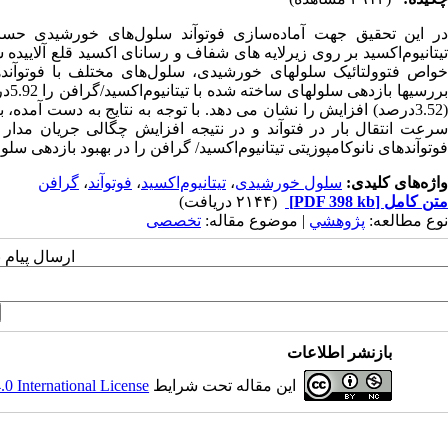
در این تحقیق جهت آماده‌سازی فوتوآند سلول‌های خورشیدی حساس
تیتانیوم‌اکسید بر روی زیرلایه های شفاف و رسانای اکسید قلع آلایید
خواص فتوولتائیک سلولهای خورشیدی، سلول‌های مختلف با فوتوآند‌های
برر
(3.52درصد) افزایش را نشان می دهد. با توجه به نتایج به دست آ
سرعت انتقال بار در فتوآند و در نتیجه افزایش چگالی جریان مدار کو
فوتوآند‌های نانوکامپوزیتی تیتانیوم‌اکسید/ گرافن را در بهبود بازدهی
واژه‌های کلیدی:
سلول خورشیدی
،
تیتانیوم‌‌اکسید
،
فوتوآند
،
گرافن
متن کامل
[PDF 398 kb]
(۲۱۴۴ دریافت)
نوع مطالعه:
پژوهشي
| موضوع مقاله:
تخصصی
ارسال پیام 
بازنشر اطلاعات
این مقاله تحت شرایط
 International License