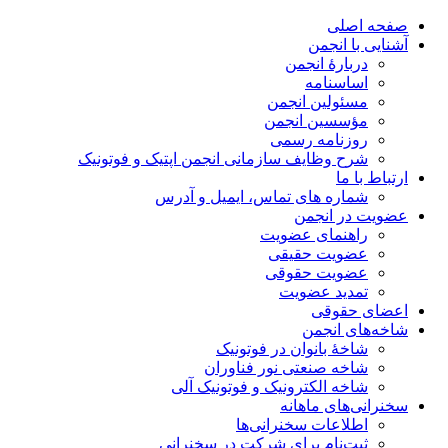
صفحه اصلی
آشنایی با انجمن
دربارۀ انجمن
اساسنامه
مسئولین انجمن
مؤسسین انجمن
روزنامه رسمی
شرح وظایف سازمانی انجمن اپتیک و فوتونیک
ارتباط با ما
شماره های تماس، ایمیل و آدرس
عضویت در انجمن
راهنمای عضویت
عضویت حقیقی
عضویت حقوقی
تمدید عضویت
اعضای حقوقی
شاخه‌های انجمن
شاخۀ بانوان در فوتونیک
شاخه صنعتی نور فناوران
شاخه‌ الکترونیک و فوتونیک آلی
سخنرانی‌های ماهانه
اطلاعات سخنرانی‌‌ها
ثبت‌نام برای شرکت در سخنرانی