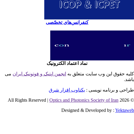
کنفرانس‌های تخصّصی
نماد اعتماد الکترونیک
یه حقوق این وب سایت متعلق به
انجمن اپتیک و فوتونیک ایران
می
شد.
احی و برنامه نویسی :
یکتاوب افزار شرق
Optics and Photonics Society of Iran
© 2026 
Designed & Developed by :
Yektaw