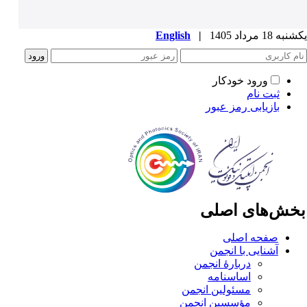
ه 18 مرداد 1405
|
English
ورود خودکار
ثبت نام
بازیابی رمز عبور
خش‌های اصلی
صفحه اصلی
آشنایی با انجمن
دربارۀ انجمن
اساسنامه
مسئولین انجمن
مؤسسین انجمن