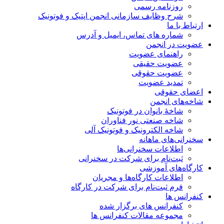
روزنامه رسمی
شرح وظایف سازمانی انجمن اپتیک و فوتونیک
ارتباط با ما
شماره های تماس، ایمیل و آدرس
عضویت در انجمن
راهنمای عضویت
عضویت حقیقی
عضویت حقوقی
تمدید عضویت
اعضای حقوقی
شاخه‌های انجمن
شاخۀ بانوان در فوتونیک
شاخه صنعتی نور فناوران
شاخه‌ الکترونیک و فوتونیک آلی
سخنرانی‌های ماهانه
اطلاعات سخنرانی‌‌ها
ثبت‌نام برای شرکت در سخنرانی
کارگاه‌های آموزشی
اطلاعات کارگاه‌ها و مجریان
فرم ثبت‌نام برای شرکت در کارگاه
کنفرانس ها
کنفرانس های برگزار شده
مجموعه مقالات کنفرانس ها