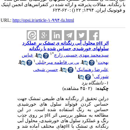
با رنگدانه. مقالات پذیرفته و ارائه شده در کنفرانس‌های انجمن اپتیک
و فوتونیک ایران. ۱۳۹۴; ۲۲
()
:۶۲۰-۶۲۳
URL:
http://opsi.ir/article-۱-۹۹۴-fa.html
اثر pH محلول آبی رنگدانه ی تمشک بر عملکرد
سلولهای خورشیدی حساس شده با رنگدانه
۱
*
سیدمحمد مهدی حسینی زارچ
،
عباس
۱
۱
بهجت
،
بی بی فاطمه میرجلیلی
،
۱
علیرضا رهنمانیک
،
حسین شیخی
۱
شورکی
۱- دانشگاه یزد
چکیده:
(۴۵۰۲ مشاهده)
دراین تحقیق از رنگدانه های طبیعی تمشک جهت
حساس کردن فوتوآند سلول های خورشیدی
حساس به رنگ استفاده شده است. در این
مطالعه به منظور بررسی اثر pH بر روی جذب
رنگ و عملکرد سلول های خورشیدی، محلول آبی
رنگدانه ی تمشک با pHهای مختلف آماده شد و