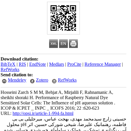
Download citation:
BibTeX
|
RIS
|
EndNote
|
Medlars
|
ProCite
|
Reference Manager
|
RefWorks
Send citation to:
Mendeley
Zotero
RefWorks
Hosseini Zarch S M M, Behjat A, Mirjalili F, Rahnamanic A,
sheikhi shoraki H. Performance of Raspberry Natural Dye
Sensitized Solar Cells: The Influence of pH aqueous solution .
ICOP & ICPET _ INPC _ ICOFS 2016; 22 :620-623
URL:
http://opsi.ir/article-1-994-fa.html
حسینی زارچ سیدمحمد مهدی، بهجت عباس، میرجلیلی بی بی
فاطمه، رهنمانیک علیرضا، شیخی شورکی حسین. اثر pH محلول
آبی رنگدانه ی تمشک بر عملکرد سلولهای خورشیدی حساس شده