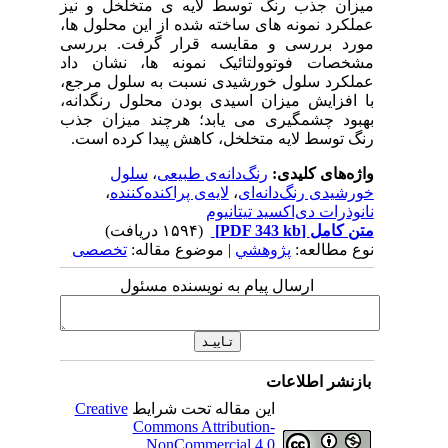
میزان جذب رنگ توسط لایه ی متخلخل و نیز
عملکرد نمونه های ساخته شده از این محلول ها،
مورد بررسی و مقایسه قرار گرفت. بررسی
مشخصات فوتوولتائیک نمونه ها، نشان داد
عملکرد سلول خورشیدی نسبت به سلول مرجع،
با افزایش میزان اسیدی بودن محلول رنگدانه،
بهبود چشمگیری می یابد؛ هرچند میزان جذب
رنگ توسط لایه متخلخل، کاهش پیدا کرده است.
واژه‌های کلیدی:
رنگ‌دانه‌ی طبیعی
،
سلول
خورشیدی رنگ‌دانه‌ای
،
لایه‌ی پراکنده‌کننده
،
نانوذرات دی‌اکسید تیتانیوم
متن کامل
[PDF 343 kb]
(۱۵۹۴ دریافت)
نوع مطالعه:
پژوهشي
| موضوع مقاله:
تخصصی
ارسال پیام به نویسنده مسئول
بازنشر اطلاعات
این مقاله تحت شرایط
Creative
Commons Attribution-
NonCommercial 4.0