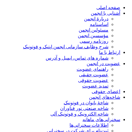
صفحه اصلی
آشنایی با انجمن
دربارۀ انجمن
اساسنامه
مسئولین انجمن
مؤسسین انجمن
روزنامه رسمی
شرح وظایف سازمانی انجمن اپتیک و فوتونیک
ارتباط با ما
شماره های تماس، ایمیل و آدرس
عضویت در انجمن
راهنمای عضویت
عضویت حقیقی
عضویت حقوقی
تمدید عضویت
اعضای حقوقی
شاخه‌های انجمن
شاخۀ بانوان در فوتونیک
شاخه صنعتی نور فناوران
شاخه‌ الکترونیک و فوتونیک آلی
سخنرانی‌های ماهانه
اطلاعات سخنرانی‌‌ها
ثبت‌نام برای شرکت در سخنرانی