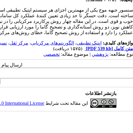
سنسور جبهه موج یکی از مهمترین اجزای هر سیستم اپتیک تطبیقی اس
ساخته است. دقت حسگر تا حد زیادی تعیین کنندۀ عملکرد کل سامانه
خوب و قوی است. در این مقاله چهار روش پرکاربرد مرکزیابی را در نرم
کاهش نویز، دو روش آستانه‌گذاری و تصحیح گاما را مورد ارزیابی قرا
عملکرد را دارد و استفاده از روش تصحیح گاما، خطای روش‌های مرکزی
واژه‌های کلیدی:
اپتیک تطبیقی
،
الگوریتم‌های مرکزیابی
،
مرکز ثقل
،
نسبت
متن کامل
[PDF 539 kb]
(۱۵۷۵ دریافت)
نوع مطالعه:
پژوهشي
| موضوع مقاله:
تخصصی
ارسال پیام 
بازنشر اطلاعات
این مقاله تحت شرایط
 International License