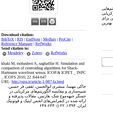
‌هایی
زیابی
ن برای
بهترین
Download citation:
BibTeX
|
RIS
|
EndNote
|
Medlars
|
ProCite
|
Reference Manager
|
RefWorks
Send citation to:
Mendeley
Zotero
RefWorks
khaki M, mobasheri A, saghafifar H. Simulation and
comparison of centroiding algorithms for Shack-
Hartmann wavefront sensor. ICOP & ICPET _ INPC
_ ICOFS 2016; 22 :644-647
URL:
http://opsi.ir/article-1-987-fa.html
خاکی مهسا، مبشری ابوالحسن، ثقفی فر حسین.
شبیه‌سازی و مقایسه الگوریتم‌های مرکزیابی در
حسگر جبهه‌موج شک- هارتمن. مقالات پذیرفته و
ارائه شده در کنفرانس‌های انجمن اپتیک و فوتونیک
ایران. ۱۳۹۴; ۲۲
()
:۶۴۴-۶۴۷