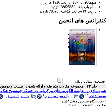
میهمانان در حال بازدید: 1926 کاربر
تمام بازدید‌ها: 28825852 بازدید
بازدید ۲۴ ساعت گذشته: 78393 بازدید
کنفرانس های انجمن
.
جلد ۲۲ - مجموعه مقالات پذیرفته و ارائه شده در بیست و دومین کنفرانس اپتیک و فوتونیک ایران
شبیه‌سازی و مقایسه الگوریتم‌های مرکزیابی در حسگر جبهه‌موج شک- 
۱
۱
۱
*
مهسا خاکی
،
ابوالحسن مبشری
،
حسین ثقفی فر
۱- دانشگاه صنعتی مالک اشتر
چکیده:
(۳۹۶۵ مشاهده)