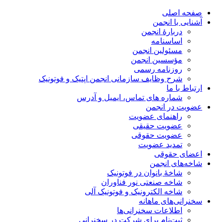
صفحه اصلی
آشنایی با انجمن
دربارۀ انجمن
اساسنامه
مسئولین انجمن
مؤسسین انجمن
روزنامه رسمی
شرح وظایف سازمانی انجمن اپتیک و فوتونیک
ارتباط با ما
شماره های تماس، ایمیل و آدرس
عضویت در انجمن
راهنمای عضویت
عضویت حقیقی
عضویت حقوقی
تمدید عضویت
اعضای حقوقی
شاخه‌های انجمن
شاخۀ بانوان در فوتونیک
شاخه صنعتی نور فناوران
شاخه‌ الکترونیک و فوتونیک آلی
سخنرانی‌های ماهانه
اطلاعات سخنرانی‌‌ها
ثبت‌نام برای شرکت در سخنرانی