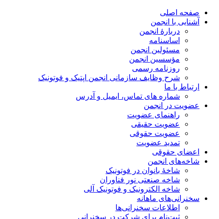
صفحه اصلی
آشنایی با انجمن
دربارۀ انجمن
اساسنامه
مسئولین انجمن
مؤسسین انجمن
روزنامه رسمی
شرح وظایف سازمانی انجمن اپتیک و فوتونیک
ارتباط با ما
شماره های تماس، ایمیل و آدرس
عضویت در انجمن
راهنمای عضویت
عضویت حقیقی
عضویت حقوقی
تمدید عضویت
اعضای حقوقی
شاخه‌های انجمن
شاخۀ بانوان در فوتونیک
شاخه صنعتی نور فناوران
شاخه‌ الکترونیک و فوتونیک آلی
سخنرانی‌های ماهانه
اطلاعات سخنرانی‌‌ها
ثبت‌نام برای شرکت در سخنرانی