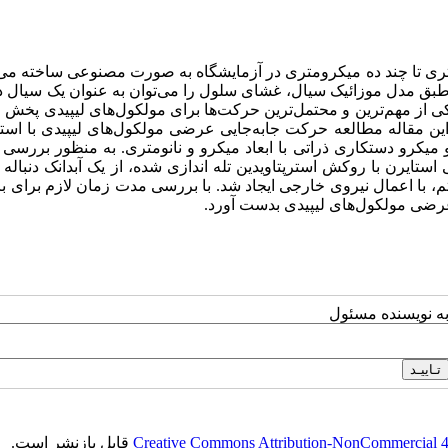
متری تا چند ده میکرومتری در آزمایشگاه به صورت مصنوعی ساخته می
طبق مدل موزائیک سیال، غشای سلول را می‌توان به عنوان یک سیال دو
یکی از مهم‌ترین و محتمل‌ترین حرکت‌ها برای مولکول‌های لیپیدی پخ
مقاله مطالعه حرکت جا‌به‌جایی عرضی مولکول‌های لیپیدی با استفا
 و میکرو دستکاری ذراتی با ابعاد میکرو و نانومتری. به منظور بررس
 استایرن با روکش استرپتاویدین تله ‌اندازی شده، از یک آبدانک دنباله
تم، با اعمال نیروی خارجی ایجاد شد. با بررسی مدت زمان لازم برای
عرضی مولکول‌های لیپیدی بدست آورد.
به نویسنده مسئول
Creative Commons Attribution-NonCommercial 4.0
قابل بازنشر است.