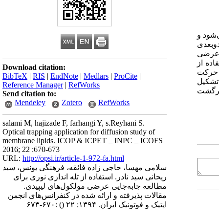
‌شود و
‌‌بعدی
ش عرضی
ده از
Download citation:
ی حرکت
BibTeX
|
RIS
|
EndNote
|
Medlars
|
ProCite
|
 تشکیل
Reference Manager
|
RefWorks
 برگشت
Send citation to:
Mendeley
Zotero
RefWorks
salami M, hajizade F, farhangi Y, s.Reyhani S.
Optical trapping application for diffusion study of
membrane lipids. ICOP & ICPET _ INPC _ ICOFS
2016; 22 :670-673
URL:
http://opsi.ir/article-1-972-fa.html
سلامی مهسا، حاجی زاده فائقه، فرهنگی یونس، سید
ریحانی سید نادر. استفاده از تله اندازی نوری برای
مطالعه جابه‌جایی عرضی مولکول‌های لیپیدی.
مقالات پذیرفته و ارائه شده در کنفرانس‌های انجمن
اپتیک و فوتونیک ایران. ۱۳۹۴; ۲۲
()
:۶۷۰-۶۷۳