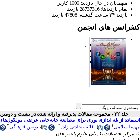
میهمانان در حال بازدید: 1000 کاربر
تمام بازدید‌ها: 28737316 بازدید
بازدید ۲۴ ساعت گذشته: 47808 بازدید
کنفرانس های انجمن
.
جلد ۲۲ - مجموعه مقالات پذیرفته و ارائه شده در بیست و دومین کنفرانس اپتیک و فوتونیک ایران
استفاده از تله اندازی نوری برای مطالعه جابه‌جایی عرضی مولکول‌های 
۲
۱
*
۱
مهسا سلامی
،
فائقه حاجی زاده
،
یونس فرهنگی
۱- مرکز تحصیلات تکمیلی علوم پایه زنجان
۲- موسسه نیلزبور