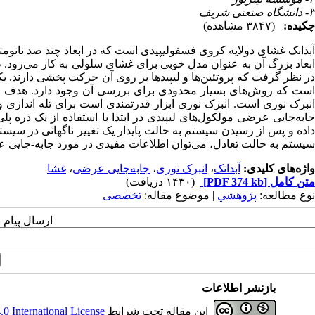
۳- دانشگاه صنعتی شریف
چکیده:
(۳۸۴۷ مشاهده)
آبدانک غشای دولایه کروی فسفولیپیدی است که در ابعاد چند صد نانو
ابعاد بزرگ آن به عنوان مدل خوبی برای غشای سلولی به کار می‌رود. 
در نظر گرفت که پروتئین‌ها و لیپیدها بر روی آن حرکت پخشی دارند. 
است که روش‌های بسیار محدودی برای بررسی آن وجود دارد. هدف این 
انبرک نوری است. انبرک ‌نوری ابزار قدرتمندی است برای تله‌ اندازی
جابه‌جایی عرضی مولکول‌های لیپیدی در ابتدا با استفاده از یک ذره پلی
داده و پس از رسیدن سیستم به حالت پایدار یک تغییر ناگهانی در سیس
سیستم به حالت تعادل، می‌توان اطلاعات مفیدی در مورد جابه-جایی 
واژه‌های کلیدی:
آبدانک
،
انبرک‌ نوری
،
جابه‌جایی عرضی
،
غشا
متن کامل
[PDF 374 kb]
(۱۴۳۰ دریافت)
نوع مطالعه:
پژوهشي
| موضوع مقاله:
تخصصی
ارسال پیام 
بازنشر اطلاعات
این مقاله تحت شرایط
 International License