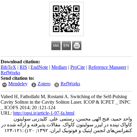
Download citation:
BibTeX
|
RIS
|
EndNote
|
Medlars
|
ProCite
|
Reference Manager
|
RefWorks
Send citation to:
Mendeley
Zotero
RefWorks
Vahed H, Fathollahi M, Rostami A. Switching of the Self-Pulsing
Cavity Soliton in the Cavity Soliton Laser. ICOP & ICPET _ INPC
_ ICOFS 2014; 20 :121-124
URL:
http://opsi.ir/article-1-97-fa.html
واحد حمید، فتح الهی محسن، رستمی علی. کلیدزنی سولیتون
کاواک تپنده در لیزر سولیتون کاواک. مقالات پذیرفته و ارائه شده در
کنفرانس‌های انجمن اپتیک و فوتونیک ایران. ۱۳۹۲; ۲۰
()
:۱۲۱-۱۲۴