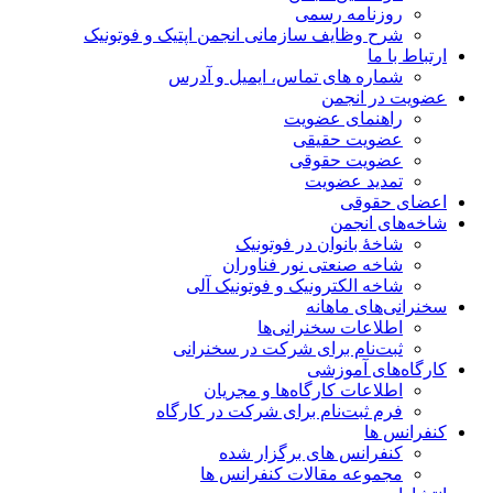
روزنامه رسمی
شرح وظایف سازمانی انجمن اپتیک و فوتونیک
ارتباط با ما
شماره های تماس، ایمیل و آدرس
عضویت در انجمن
راهنمای عضویت
عضویت حقیقی
عضویت حقوقی
تمدید عضویت
اعضای حقوقی
شاخه‌های انجمن
شاخۀ بانوان در فوتونیک
شاخه صنعتی نور فناوران
شاخه‌ الکترونیک و فوتونیک آلی
سخنرانی‌های ماهانه
اطلاعات سخنرانی‌‌ها
ثبت‌نام برای شرکت در سخنرانی
کارگاه‌های آموزشی
اطلاعات کارگاه‌ها و مجریان
فرم ثبت‌نام برای شرکت در کارگاه
کنفرانس ها
کنفرانس های برگزار شده
مجموعه مقالات کنفرانس ها