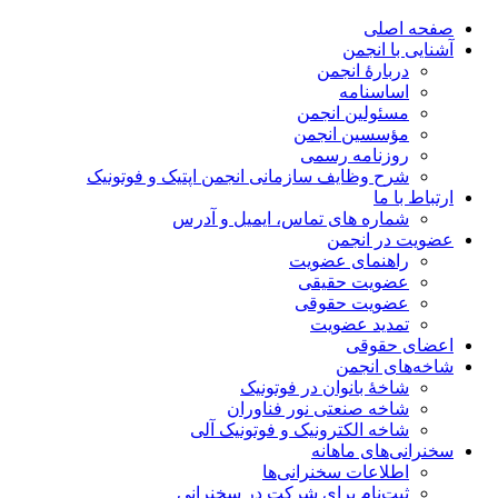
صفحه اصلی
آشنایی با انجمن
دربارۀ انجمن
اساسنامه
مسئولین انجمن
مؤسسین انجمن
روزنامه رسمی
شرح وظایف سازمانی انجمن اپتیک و فوتونیک
ارتباط با ما
شماره های تماس، ایمیل و آدرس
عضویت در انجمن
راهنمای عضویت
عضویت حقیقی
عضویت حقوقی
تمدید عضویت
اعضای حقوقی
شاخه‌های انجمن
شاخۀ بانوان در فوتونیک
شاخه صنعتی نور فناوران
شاخه‌ الکترونیک و فوتونیک آلی
سخنرانی‌های ماهانه
اطلاعات سخنرانی‌‌ها
ثبت‌نام برای شرکت در سخنرانی