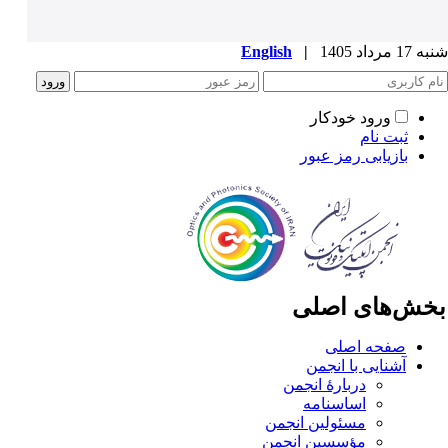
1 مرداد 1405
|
English
ورود خودکار
ثبت نام
بازیابی رمز عبور
خش‌های اصلی
صفحه اصلی
آشنایی با انجمن
دربارۀ انجمن
اساسنامه
مسئولین انجمن
مؤسسین انجمن