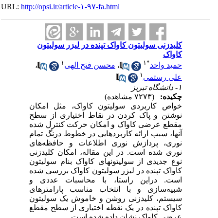
URL:
http://opsi.ir/article-۱-۹۷-fa.html
کلیدزنی سولیتون کاواک تپنده در لیزر سولیتون
کاواک
۱
۱
*
حمید واحد
،
محسن فتح الهی
،
۱
علی رستمی
۱- دانشگاه تبریز
چکیده:
(۷۲۷۳ مشاهده)
خواص کاربردی سولیتون کاواک، مثل امکان
نوشتن و پاک کردن در نقاط اختیاری از سطح
مقطع عرضی کاواک و امکان حرکت کنترل شده
آنها، سبب ارائه کاربردهایی در خطوط درنگ تمام
نوری، پردازش نوری اطلاعات و حافظه‌های
نوری شده است. در این مقاله، امکان کلیدزنی
نوع جدیدی از سولیتونهای کاواک بنام سولیتون
کاواک تپنده در لیزر سولیتون کاواک بررسی شده
است. دراین راستا، با محاسبات عددی و
شبیه‌سازی و با انتخاب مناسب پارامترهای
سیستم، کلیدزنی روشن و خاموش یک سولیتون
کاواک تپنده در یک نقطه اختیاری از سطح مقطع
عرضی کاواک نشان داده شده است.