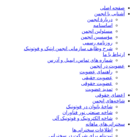
صفحه اصلی
آشنایی با انجمن
دربارۀ انجمن
اساسنامه
مسئولین انجمن
مؤسسین انجمن
روزنامه رسمی
شرح وظایف سازمانی انجمن اپتیک و فوتونیک
ارتباط با ما
شماره های تماس، ایمیل و آدرس
عضویت در انجمن
راهنمای عضویت
عضویت حقیقی
عضویت حقوقی
تمدید عضویت
اعضای حقوقی
شاخه‌های انجمن
شاخۀ بانوان در فوتونیک
شاخه صنعتی نور فناوران
شاخه‌ الکترونیک و فوتونیک آلی
سخنرانی‌های ماهانه
اطلاعات سخنرانی‌‌ها
ثبت‌نام برای شرکت در سخنرانی