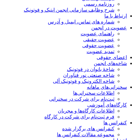
روزنامه رسمی
شرح وظایف سازمانی انجمن اپتیک و فوتونیک
ارتباط با ما
شماره های تماس، ایمیل و آدرس
عضویت در انجمن
راهنمای عضویت
عضویت حقیقی
عضویت حقوقی
تمدید عضویت
اعضای حقوقی
شاخه‌های انجمن
شاخۀ بانوان در فوتونیک
شاخه صنعتی نور فناوران
شاخه‌ الکترونیک و فوتونیک آلی
سخنرانی‌های ماهانه
اطلاعات سخنرانی‌‌ها
ثبت‌نام برای شرکت در سخنرانی
کارگاه‌های آموزشی
اطلاعات کارگاه‌ها و مجریان
فرم ثبت‌نام برای شرکت در کارگاه
کنفرانس ها
کنفرانس های برگزار شده
مجموعه مقالات کنفرانس ها