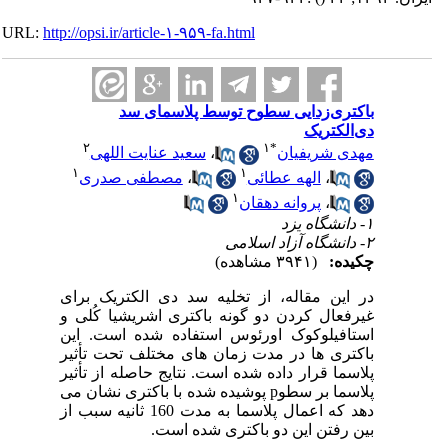
URL:
http://opsi.ir/article-۱-۹۵۹-fa.html
‌باکتری‌زدایی سطوح توسط پلاسمای سد
دی‌الکتریک
۲
۱
*
مهدی شریفیان
،
سعید عنایت اللهی
۱
۱
،
الهه عطائی
،
مصطفی صدری
۱
،
پروانه دهقان
۱- دانشگاه یزد
۲- دانشگاه آزاد اسلامی
چکیده:
(۳۹۴۱ مشاهده)
در این مقاله، از تخلیه سد دی الکتریک برای
غیرفعال کردن دو گونه باکتری اشریشیا کُلی و
استافیلوکوک اورئوس استفاده شده است. این
باکتری ها در مدت زمان های مختلف تحت تأثیر
پلاسما قرار داده شده است. نتایج حاصله از تأثیر
پلاسما بر سطوp پوشیده شده با باکتری نشان می
دهد که اعمال پلاسما به مدت 160 ثانیه سبب از
بین رفتن این دو باکتری شده است.