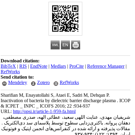
Download citation:
BibTeX
|
RIS
|
EndNote
|
Medlars
|
ProCite
|
Reference Manager
|
RefWorks
Send citation to:
Mendeley
Zotero
RefWorks
Sharifian M, Enayatollahi S, Ataei E, Sadri M, Dehqan P.
Inactivation of bacteria by dielectric barrier discharge plasma . ICOP
& ICPET _ INPC _ ICOFS 2016; 22 :934-937
URL:
http://opsi.ir/article-1-959-fa.html
شریفیان مهدی، عنایت اللهی سعید، عطائی الهه، صدری مصطفی،
دهقان پروانه. ‌باکتری‌زدایی سطوح توسط پلاسمای سد دی‌الکتریک .
مقالات پذیرفته و ارائه شده در کنفرانس‌های انجمن اپتیک و فوتونیک
ایران. ۱۳۹۴; ۲۲
()
:۹۳۴-۹۳۷