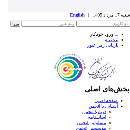
1 مرداد 1405
|
English
ورود خودکار
ثبت نام
بازیابی رمز عبور
خش‌های اصلی
صفحه اصلی
آشنایی با انجمن
دربارۀ انجمن
اساسنامه
مسئولین انجمن
مؤسسین انجمن