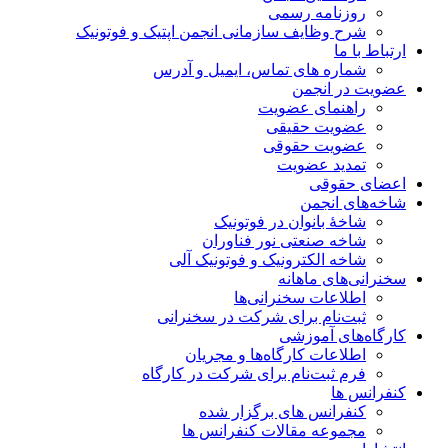
روزنامه رسمی
شرح وظایف سازمانی انجمن اپتیک و فوتونیک
ارتباط با ما
شماره های تماس، ایمیل و آدرس
عضویت در انجمن
راهنمای عضویت
عضویت حقیقی
عضویت حقوقی
تمدید عضویت
اعضای حقوقی
شاخه‌های انجمن
شاخۀ بانوان در فوتونیک
شاخه صنعتی نور فناوران
شاخه‌ الکترونیک و فوتونیک آلی
سخنرانی‌های ماهانه
اطلاعات سخنرانی‌‌ها
ثبت‌نام برای شرکت در سخنرانی
کارگاه‌های آموزشی
اطلاعات کارگاه‌ها و مجریان
فرم ثبت‌نام برای شرکت در کارگاه
کنفرانس ها
کنفرانس های برگزار شده
مجموعه مقالات کنفرانس ها