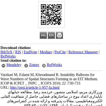
Download citation:
BibTeX
|
RIS
|
EndNote
|
Medlars
|
ProCite
|
Reference Manager
|
RefWorks
Send citation to:
Mendeley
Zotero
RefWorks
Varzkari M, Eslami M, Kheradmand R. Instability Balloons for
Wave Numbers of Spatial Structures Forming in an EIT Medium.
ICOP & ICPET _ INPC _ ICOFS 2016; 22 :730-733
URL:
http://opsi.ir/article-1-957-fa.html
ورزکاری مریم، اسلامی منصور، خردمند رضا. مطالعه حبابهای
ناپایداری اعداد موج در ساختارهای فضایی حاصل از شفافیت القایی
الکترومغناطیسی. مقالات پذیرفته و ارائه شده در کنفرانس‌های
انجمن اپتیک و فوتونیک ایران. ۱۳۹۴; ۲۲
()
:۷۳۰-۷۳۳