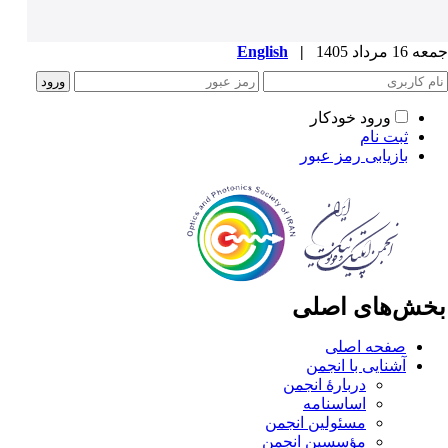
1 مرداد 1405
|
English
ورود خودکار
ثبت نام
بازیابی رمز عبور
خش‌های اصلی
صفحه اصلی
آشنایی با انجمن
دربارۀ انجمن
اساسنامه
مسئولین انجمن
مؤسسین انجمن