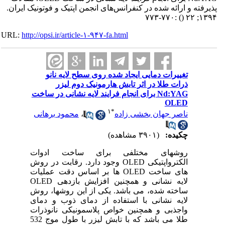
پذیرفته و ارائه شده در کنفرانس‌های انجمن اپتیک و فوتونیک ایران.
:۷۷۰-۷۷۳
()
۱۳۹۴; ۲۲
URL:
http://opsi.ir/article-۱-۹۴۷-fa.html
تغییرات دمایی ایجاد شده روی سطح لایه نانو
ذرات طلا در اثر تابش هارمونیک دوم لیزر
Nd:YAG برای انجام فرایند لایه نشانی در ساخت
OLED
۱
*
ناصر جهان بخشی زاده
،
محمود برهانی
چکیده:
(۳۹۰۱ مشاهده)
روشهای مختلفی برای ساخت ادوات
الکترواپتیکی OLED وجود دارد. رقابت در روش
های ساخت OLED ها بر اساس دقت عملیات
لایه نشانی و همچنین افزایش بازدهی OLED
ساخته شده، می باشد. یکی از این روشها، روش
لایه نشانی با استفاده از دمای ذوب و دمای
واجذبی و همچنین خواص پلاسمونیکی نانوذرات
طلا می باشد که با تابش لیزر با طول موج 532