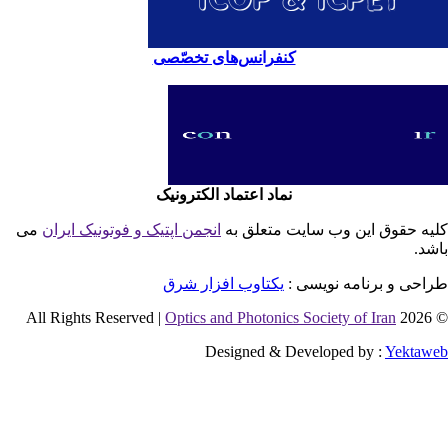
کنفرانس‌های تخصّصی
نماد اعتماد الکترونیک
یه حقوق این وب سایت متعلق به
انجمن اپتیک و فوتونیک ایران
می
شد.
احی و برنامه نویسی :
یکتاوب افزار شرق
Optics and Photonics Society of Iran
© 2026 
Designed & Developed by :
Yektaw