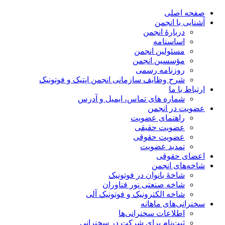
صفحه اصلی
آشنایی با انجمن
دربارۀ انجمن
اساسنامه
مسئولین انجمن
مؤسسین انجمن
روزنامه رسمی
شرح وظایف سازمانی انجمن اپتیک و فوتونیک
ارتباط با ما
شماره های تماس، ایمیل و آدرس
عضویت در انجمن
راهنمای عضویت
عضویت حقیقی
عضویت حقوقی
تمدید عضویت
اعضای حقوقی
شاخه‌های انجمن
شاخۀ بانوان در فوتونیک
شاخه صنعتی نور فناوران
شاخه‌ الکترونیک و فوتونیک آلی
سخنرانی‌های ماهانه
اطلاعات سخنرانی‌‌ها
ثبت‌نام برای شرکت در سخنرانی