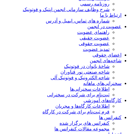
روزنامه رسمی
شرح وظایف سازمانی انجمن اپتیک و فوتونیک
ارتباط با ما
شماره های تماس، ایمیل و آدرس
عضویت در انجمن
راهنمای عضویت
عضویت حقیقی
عضویت حقوقی
تمدید عضویت
اعضای حقوقی
شاخه‌های انجمن
شاخۀ بانوان در فوتونیک
شاخه صنعتی نور فناوران
شاخه‌ الکترونیک و فوتونیک آلی
سخنرانی‌های ماهانه
اطلاعات سخنرانی‌‌ها
ثبت‌نام برای شرکت در سخنرانی
کارگاه‌های آموزشی
اطلاعات کارگاه‌ها و مجریان
فرم ثبت‌نام برای شرکت در کارگاه
کنفرانس ها
کنفرانس های برگزار شده
مجموعه مقالات کنفرانس ها