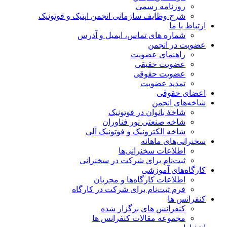
روزنامه رسمی
شرح وظایف سازمانی انجمن اپتیک و فوتونیک
ارتباط با ما
شماره های تماس، ایمیل و آدرس
عضویت در انجمن
راهنمای عضویت
عضویت حقیقی
عضویت حقوقی
تمدید عضویت
اعضای حقوقی
شاخه‌های انجمن
شاخۀ بانوان در فوتونیک
شاخه صنعتی نور فناوران
شاخه‌ الکترونیک و فوتونیک آلی
سخنرانی‌های ماهانه
اطلاعات سخنرانی‌‌ها
ثبت‌نام برای شرکت در سخنرانی
کارگاه‌های آموزشی
اطلاعات کارگاه‌ها و مجریان
فرم ثبت‌نام برای شرکت در کارگاه
کنفرانس ها
کنفرانس های برگزار شده
مجموعه مقالات کنفرانس ها