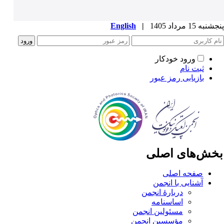
به 15 مرداد 1405
|
English
ورود خودکار
ثبت نام
بازیابی رمز عبور
خش‌های اصلی
صفحه اصلی
آشنایی با انجمن
دربارۀ انجمن
اساسنامه
مسئولین انجمن
مؤسسین انجمن