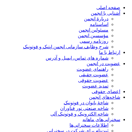
صفحه اصلی
آشنایی با انجمن
دربارۀ انجمن
اساسنامه
مسئولین انجمن
مؤسسین انجمن
روزنامه رسمی
شرح وظایف سازمانی انجمن اپتیک و فوتونیک
ارتباط با ما
شماره های تماس، ایمیل و آدرس
عضویت در انجمن
راهنمای عضویت
عضویت حقیقی
عضویت حقوقی
تمدید عضویت
اعضای حقوقی
شاخه‌های انجمن
شاخۀ بانوان در فوتونیک
شاخه صنعتی نور فناوران
شاخه‌ الکترونیک و فوتونیک آلی
سخنرانی‌های ماهانه
اطلاعات سخنرانی‌‌ها
ثبت‌نام برای شرکت در سخنرانی