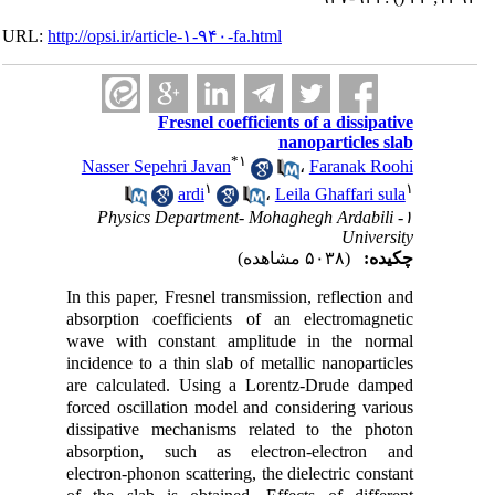
URL:
http://opsi.ir/article-۱-۹۴۰-fa.html
Fresnel coefficients of a dissipative
nanoparticles slab
*
۱
Nasser Sepehri Javan
،
Faranak Roohi
۱
۱
ardi
،
Leila Ghaffari sula
۱- Physics Department- Mohaghegh Ardabili
University
چکیده:
(۵۰۳۸ مشاهده)
In this paper, Fresnel transmission, reflection and
absorption coefficients of an electromagnetic
wave with constant amplitude in the normal
incidence to a thin slab of metallic nanoparticles
are calculated. Using a Lorentz-Drude damped
forced oscillation model and considering various
dissipative mechanisms related to the photon
absorption, such as electron-electron and
electron-phonon scattering, the dielectric constant