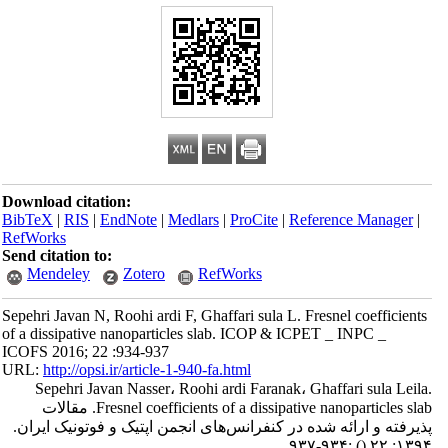
Download citation:
BibTeX
|
RIS
|
EndNote
|
Medlars
|
ProCite
|
Reference Manager
|
RefWorks
Send citation to:
Mendeley
Zotero
RefWorks
Sepehri Javan N, Roohi ardi F, Ghaffari sula L. Fresnel coefficients
of a dissipative nanoparticles slab. ICOP & ICPET _ INPC _
ICOFS 2016; 22 :934-937
URL:
http://opsi.ir/article-1-940-fa.html
Sepehri Javan Nasser، Roohi ardi Faranak، Ghaffari sula Leila.
Fresnel coefficients of a dissipative nanoparticles slab. مقالات
پذیرفته و ارائه شده در کنفرانس‌های انجمن اپتیک و فوتونیک ایران.
:۹۳۴-۹۳۷
()
۱۳۹۴; ۲۲