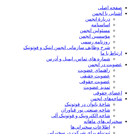
صفحه اصلی
آشنایی با انجمن
دربارۀ انجمن
اساسنامه
مسئولین انجمن
مؤسسین انجمن
روزنامه رسمی
شرح وظایف سازمانی انجمن اپتیک و فوتونیک
ارتباط با ما
شماره های تماس، ایمیل و آدرس
عضویت در انجمن
راهنمای عضویت
عضویت حقیقی
عضویت حقوقی
تمدید عضویت
اعضای حقوقی
شاخه‌های انجمن
شاخۀ بانوان در فوتونیک
شاخه صنعتی نور فناوران
شاخه‌ الکترونیک و فوتونیک آلی
سخنرانی‌های ماهانه
اطلاعات سخنرانی‌‌ها
ثبت‌نام برای شرکت در سخنرانی