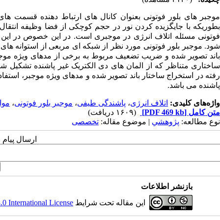
موجبر های بلور فوتونی بعنوان کانال های ارتباط دهنده قسمت های 
بطوریکه با جایگزیده کردن نور در حجم کوچکی از فضا وظیفه انتقال
فوتونی مسئله اتلاف انرژی در موجبری است. در این خصوص در این مق
شود. موجبر بلور فوتونی مورد نظر از شبکه ای مربعی از استوانه های
باند تصویر شده و ضریب تضعیف مربوط به برخی از مدهای ویژه موجبر
ساختاری متناظر که از المان های دی الکتریک غیر پاشنده تشکیل 
رفته در استخراج ساختار باند تصویر شده و مدهای ویژه موجبر، استف
پاشنده می باشد.
واژه‌های کلیدی:
اتلاف انرژی
،
پاشندگی طیفی
،
موجبر بلور فوتونی
،
موا
متن کامل
[PDF 469 kb]
(۱۶۰۹ دریافت)
نوع مطالعه:
پژوهشي
| موضوع مقاله:
تخصصی
ارسال پیام 
بازنشر اطلاعات
این مقاله تحت شرایط
 International License