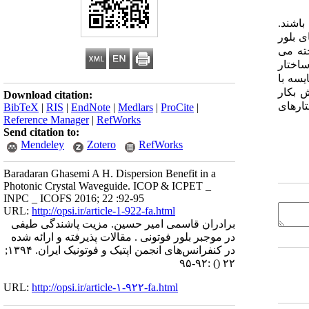
اشند.
ی بلور
ته می
ساختار
سه با
 بکار
Download citation:
تارهای
BibTeX
|
RIS
|
EndNote
|
Medlars
|
ProCite
|
Reference Manager
|
RefWorks
Send citation to:
Mendeley
Zotero
RefWorks
Baradaran Ghasemi A H. Dispersion Benefit in a
Photonic Crystal Waveguide. ICOP & ICPET _
INPC _ ICOFS 2016; 22 :92-95
URL:
http://opsi.ir/article-1-922-fa.html
برادران قاسمی امیر حسین. مزیت پاشندگی طیفی
در موجبر بلور فوتونی . مقالات پذیرفته و ارائه شده
در کنفرانس‌های انجمن اپتیک و فوتونیک ایران. ۱۳۹۴;
:۹۲-۹۵
()
۲۲
URL:
http://opsi.ir/article-۱-۹۲۲-fa.html