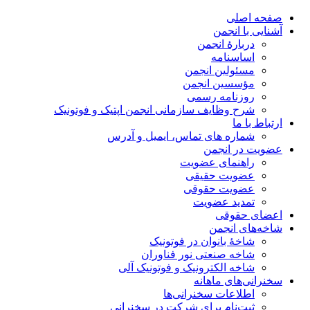
صفحه اصلی
آشنایی با انجمن
دربارۀ انجمن
اساسنامه
مسئولین انجمن
مؤسسین انجمن
روزنامه رسمی
شرح وظایف سازمانی انجمن اپتیک و فوتونیک
ارتباط با ما
شماره های تماس، ایمیل و آدرس
عضویت در انجمن
راهنمای عضویت
عضویت حقیقی
عضویت حقوقی
تمدید عضویت
اعضای حقوقی
شاخه‌های انجمن
شاخۀ بانوان در فوتونیک
شاخه صنعتی نور فناوران
شاخه‌ الکترونیک و فوتونیک آلی
سخنرانی‌های ماهانه
اطلاعات سخنرانی‌‌ها
ثبت‌نام برای شرکت در سخنرانی