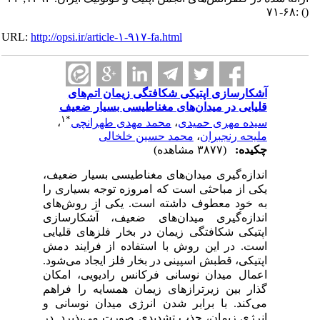
:۶۸-۷۱
()
URL:
http://opsi.ir/article-۱-۹۱۷-fa.html
آشکارسازی اپتیکی شکافتگی زیمان اتم‌های
قلیایی در میدان‌های مغناطیسی بسیار ضعیف
۱
*
سیده مهری حمیدی
،
محمد مهدی طهرانچی
،
ملیحه رنجبران
،
محمد حسین خلخالی
چکیده:
(۳۸۷۷ مشاهده)
اندازه‌گیری میدان‌های مغناطیسی بسیار ضعیف،
یکی از مباحثی است که امروزه توجه بسیاری را
به خود معطوف داشته است. یکی از روش‌های
اندازه‌گیری میدان‌های ضعیف، آشکارسازی
اپتیکی شکافتگی زیمان در بخار فلزهای قلیایی
است. در این روش با استفاده از فرایند دمش
اپتیکی، قطبش اسپینی در بخار فلز ایجاد می‌شود.
اعمال میدان نوسانی فرکانس رادیویی، امکان
گذار بین زیرترازهای زیمان همسایه را فراهم
می‌کند. با برابر شدن انرژی میدان نوسانی و
انرژی زیمان، جذب تشدیدی صورت می‌پذیرد. در