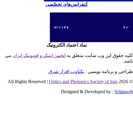
کنفرانس‌های تخصّصی
نماد اعتماد الکترونیک
یه حقوق این وب سایت متعلق به
انجمن اپتیک و فوتونیک ایران
می
شد.
احی و برنامه نویسی :
یکتاوب افزار شرق
Optics and Photonics Society of Iran
© 2026 
Designed & Developed by :
Yektaw