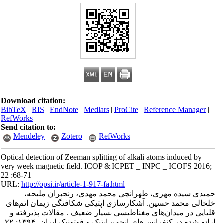
Download citation:
BibTeX
|
RIS
|
EndNote
|
Medlars
|
ProCite
|
Reference Manager
|
RefWorks
Send citation to:
Mendeley
Zotero
RefWorks
Optical detection of Zeeman splitting of alkali atoms induced by
very week magnetic field. ICOP & ICPET _ INPC _ ICOFS 2016;
22 :68-71
URL:
http://opsi.ir/article-1-917-fa.html
حمیدی سیده مهری، طهرانچی محمد مهدی، رنجبران ملیحه،
خلخالی محمد حسین. آشکارسازی اپتیکی شکافتگی زیمان اتم‌های
قلیایی در میدان‌های مغناطیسی بسیار ضعیف . مقالات پذیرفته و
ارائه شده در کنفرانس‌های انجمن اپتیک و فوتونیک ایران. ۱۳۹۴; ۲۲