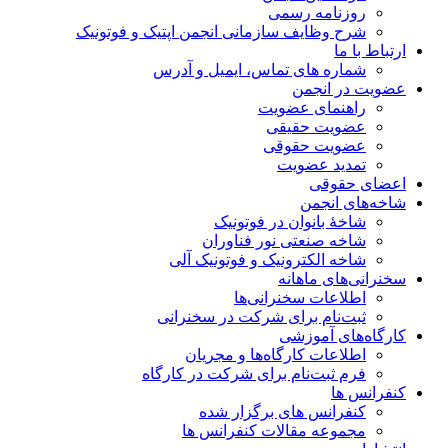
روزنامه رسمی
شرح وظایف سازمانی انجمن اپتیک و فوتونیک
ارتباط با ما
شماره های تماس، ایمیل و آدرس
عضویت در انجمن
راهنمای عضویت
عضویت حقیقی
عضویت حقوقی
تمدید عضویت
اعضای حقوقی
شاخه‌های انجمن
شاخۀ بانوان در فوتونیک
شاخه صنعتی نور فناوران
شاخه‌ الکترونیک و فوتونیک آلی
سخنرانی‌های ماهانه
اطلاعات سخنرانی‌‌ها
ثبت‌نام برای شرکت در سخنرانی
کارگاه‌های آموزشی
اطلاعات کارگاه‌ها و مجریان
فرم ثبت‌نام برای شرکت در کارگاه
کنفرانس ها
کنفرانس های برگزار شده
مجموعه مقالات کنفرانس ها