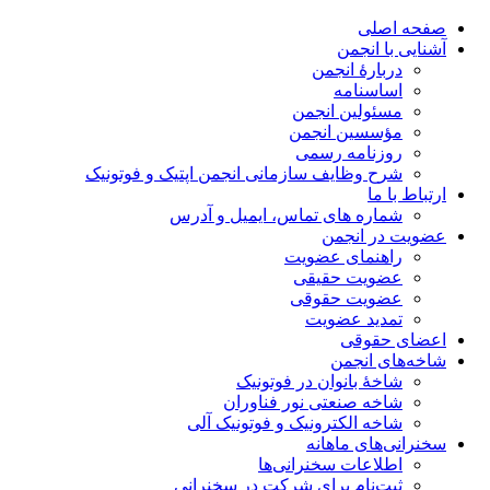
صفحه اصلی
آشنایی با انجمن
دربارۀ انجمن
اساسنامه
مسئولین انجمن
مؤسسین انجمن
روزنامه رسمی
شرح وظایف سازمانی انجمن اپتیک و فوتونیک
ارتباط با ما
شماره های تماس، ایمیل و آدرس
عضویت در انجمن
راهنمای عضویت
عضویت حقیقی
عضویت حقوقی
تمدید عضویت
اعضای حقوقی
شاخه‌های انجمن
شاخۀ بانوان در فوتونیک
شاخه صنعتی نور فناوران
شاخه‌ الکترونیک و فوتونیک آلی
سخنرانی‌های ماهانه
اطلاعات سخنرانی‌‌ها
ثبت‌نام برای شرکت در سخنرانی