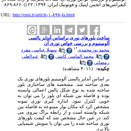
کنفرانس‌های انجمن اپتیک و فوتونیک ایران. ۱۳۹۴; ۲۲
()
:۸۶۶-۸۶۹
URL:
http://opsi.ir/article-۱-۸۹۷-fa.html
ساخت بلورهای نوری براساس آندایز پالسی
آلومینیوم و بررسی خواص نوری آن
۱
*
محمد نورمحمدی
،
سهیلا عباسی مفرد
،
محمد الماسی کاشی
،
عبدالعلی
رمضانی
چکیده:
(۴۰۱۱ مشاهده)
بر اساس آندایز پالسی آلومینیم بلورهای نوری یک
بعدی ساخته شد. مشخصه های ساختاری بلور
ساخته شده به نوع شکل پالس اعمالی وابسته
بوده و فاصله بین شبکه ای بلور را می توان به
خوبی کنترل نمود. اندازه گیری نوری نمونه
مشخص کرد که مکان نوار ممنوعه به فاصله بین
شبکه وابسته است و از رابطه براگ پیروی می
کند. در عین حال مشخص شد که کیفت بلورهای
نوری ساخته شده را می توان با سونش شیمیایی
بالا برد.