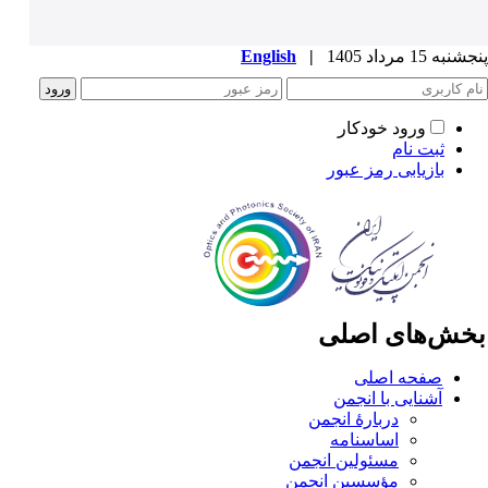
به 15 مرداد 1405
|
English
ورود خودکار
ثبت نام
بازیابی رمز عبور
خش‌های اصلی
صفحه اصلی
آشنایی با انجمن
دربارۀ انجمن
اساسنامه
مسئولین انجمن
مؤسسین انجمن