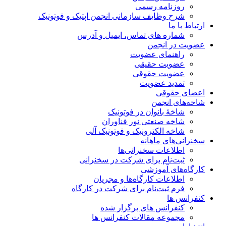
روزنامه رسمی
شرح وظایف سازمانی انجمن اپتیک و فوتونیک
ارتباط با ما
شماره های تماس، ایمیل و آدرس
عضویت در انجمن
راهنمای عضویت
عضویت حقیقی
عضویت حقوقی
تمدید عضویت
اعضای حقوقی
شاخه‌های انجمن
شاخۀ بانوان در فوتونیک
شاخه صنعتی نور فناوران
شاخه‌ الکترونیک و فوتونیک آلی
سخنرانی‌های ماهانه
اطلاعات سخنرانی‌‌ها
ثبت‌نام برای شرکت در سخنرانی
کارگاه‌های آموزشی
اطلاعات کارگاه‌ها و مجریان
فرم ثبت‌نام برای شرکت در کارگاه
کنفرانس ها
کنفرانس های برگزار شده
مجموعه مقالات کنفرانس ها