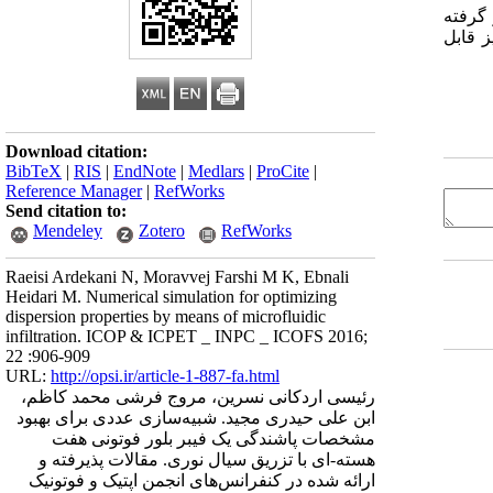
گرفته
 قابل
Download citation:
BibTeX
|
RIS
|
EndNote
|
Medlars
|
ProCite
|
Reference Manager
|
RefWorks
Send citation to:
Mendeley
Zotero
RefWorks
Raeisi Ardekani N, Moravvej Farshi M K, Ebnali
Heidari M. Numerical simulation for optimizing
dispersion properties by means of microfluidic
infiltration. ICOP & ICPET _ INPC _ ICOFS 2016;
22 :906-909
URL:
http://opsi.ir/article-1-887-fa.html
رئیسی اردکانی نسرین، مروج فرشی محمد کاظم،
ابن علی حیدری مجید. شبیه‌سازی عددی برای بهبود
مشخصات پاشندگی یک فیبر بلور فوتونی هفت
هسته-ای با تزریق سیال نوری. مقالات پذیرفته و
ارائه شده در کنفرانس‌های انجمن اپتیک و فوتونیک