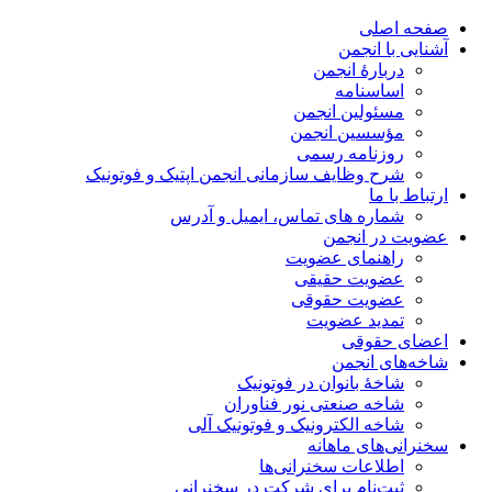
صفحه اصلی
آشنایی با انجمن
دربارۀ انجمن
اساسنامه
مسئولین انجمن
مؤسسین انجمن
روزنامه رسمی
شرح وظایف سازمانی انجمن اپتیک و فوتونیک
ارتباط با ما
شماره های تماس، ایمیل و آدرس
عضویت در انجمن
راهنمای عضویت
عضویت حقیقی
عضویت حقوقی
تمدید عضویت
اعضای حقوقی
شاخه‌های انجمن
شاخۀ بانوان در فوتونیک
شاخه صنعتی نور فناوران
شاخه‌ الکترونیک و فوتونیک آلی
سخنرانی‌های ماهانه
اطلاعات سخنرانی‌‌ها
ثبت‌نام برای شرکت در سخنرانی