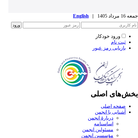
جمعه 16 مرداد 1405
|
English
ورود خودکار
ثبت نام
بازیابی رمز عبور
بخش‌های اصلی
صفحه اصلی
آشنایی با انجمن
دربارۀ انجمن
اساسنامه
مسئولین انجمن
مؤسسین انجمن