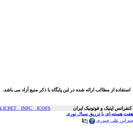
استفاده از مطالب ارائه شده در این پایگاه با ذکر منبع آزاد می باشد.
ICOP & ICPET _ INPC _ ICOFS سال۲۲ صفح
هفت هسته-ای با تزریق سیال نوری
ید ابن علی حیدری