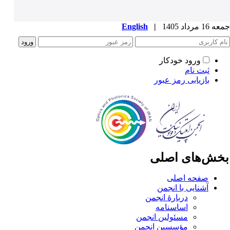
1 مرداد 1405
|
English
ورود خودکار
ثبت نام
بازیابی رمز عبور
خش‌های اصلی
صفحه اصلی
آشنایی با انجمن
دربارۀ انجمن
اساسنامه
مسئولین انجمن
مؤسسین انجمن