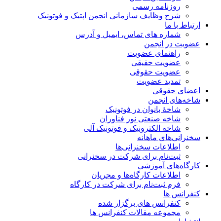
روزنامه رسمی
شرح وظایف سازمانی انجمن اپتیک و فوتونیک
ارتباط با ما
شماره های تماس، ایمیل و آدرس
عضویت در انجمن
راهنمای عضویت
عضویت حقیقی
عضویت حقوقی
تمدید عضویت
اعضای حقوقی
شاخه‌های انجمن
شاخۀ بانوان در فوتونیک
شاخه صنعتی نور فناوران
شاخه‌ الکترونیک و فوتونیک آلی
سخنرانی‌های ماهانه
اطلاعات سخنرانی‌‌ها
ثبت‌نام برای شرکت در سخنرانی
کارگاه‌های آموزشی
اطلاعات کارگاه‌ها و مجریان
فرم ثبت‌نام برای شرکت در کارگاه
کنفرانس ها
کنفرانس های برگزار شده
مجموعه مقالات کنفرانس ها