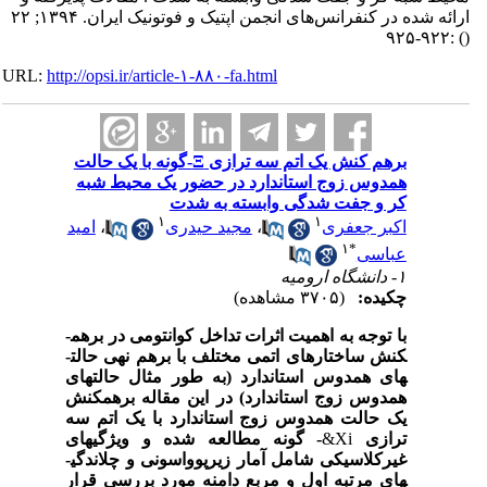
ارائه شده در کنفرانس‌های انجمن اپتیک و فوتونیک ایران. ۱۳۹۴; ۲۲
:۹۲۲-۹۲۵
()
URL:
http://opsi.ir/article-۱-۸۸۰-fa.html
برهم کنش یک اتم سه ترازی Ξ-گونه با یک حالت
همدوس زوج استاندارد در حضور یک محیط شبه
کر و جفت شدگی وابسته به شدت
۱
۱
اکبر جعفری
،
مجید حیدری
،
امید
۱
*
عباسی
۱- دانشگاه ارومیه
چکیده:
(۳۷۰۵ مشاهده)
با توجه به اهمیت اثرات تداخل کوانتومی در برهم­
کنش ساختارهای اتمی مختلف با برهم نهی حالت­
های همدوس استاندارد (به طور مثال حالت­های
همدوس زوج استاندارد) در این مقاله برهم­کنش
یک حالت­ همدوس زوج استاندارد با یک اتم سه
ترازی
&Xi
- گونه مطالعه شده و ویژگی­های
غیرکلاسیکی شامل آمار زیرپوواسونی و چلاندگی­
های مرتبه اول و مربع دامنه مورد بررسی قرار