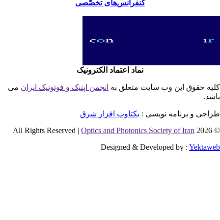
کنفرانس‌های تخصّصی
نماد اعتماد الکترونیک
یه حقوق این وب سایت متعلق به
انجمن اپتیک و فوتونیک ایران
می
شد.
احی و برنامه نویسی :
یکتاوب افزار شرق
Optics and Photonics Society of Iran
© 2026 
Designed & Developed by :
Yektaw