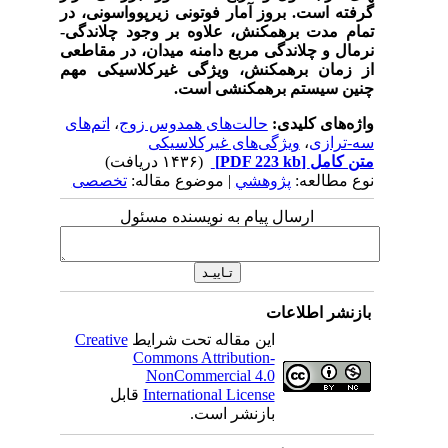
گرفته است. بروز آمار فوتونی زیرپوواسونی، در
تمام مدت برهم­کنش، علاوه بر وجود چلاندگی­
نرمال و چلاندگی مربع دامنه میدان، در مقاطعی
از زمان برهم­کنش، ویژگی غیرکلاسیکی مهم
چنین سیستم برهم­کنشی است.
واژه‌های کلیدی:
حالت‌های همدوس زوج
،
اتم‌های
سه-ترازی
،
ویژگی‌های غیرکلاسیکی
متن کامل
[PDF 223 kb]
(۱۴۳۶ دریافت)
نوع مطالعه:
پژوهشي
| موضوع مقاله:
تخصصی
ارسال پیام به نویسنده مسئول
بازنشر اطلاعات
این مقاله تحت شرایط
Creative
Commons Attribution-
NonCommercial 4.0
International License
قابل
بازنشر است.