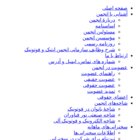
صفحه اصلی
آشنایی با انجمن
دربارۀ انجمن
اساسنامه
مسئولین انجمن
مؤسسین انجمن
روزنامه رسمی
شرح وظایف سازمانی انجمن اپتیک و فوتونیک
ارتباط با ما
شماره های تماس، ایمیل و آدرس
عضویت در انجمن
راهنمای عضویت
عضویت حقیقی
عضویت حقوقی
تمدید عضویت
اعضای حقوقی
شاخه‌های انجمن
شاخۀ بانوان در فوتونیک
شاخه صنعتی نور فناوران
شاخه‌ الکترونیک و فوتونیک آلی
سخنرانی‌های ماهانه
اطلاعات سخنرانی‌‌ها
ثبت‌نام برای شرکت در سخنرانی