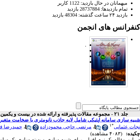
میهمانان در حال بازدید: 1122 کاربر
تمام بازدید‌ها: 28737884 بازدید
بازدید ۲۴ ساعت گذشته: 48304 بازدید
کنفرانس های انجمن
.
جلد ۲۱ - مجموعه مقالات پذیرفته و ارائه شده در بیست و یکمین کنفرانس اپتیک و فوتونیک ایران
شبیه سازی سامانه اپتیکی شامل لایه جاذب نانومتری با ضخامت متغیر
۱
*
نجات عثمانی
،
مرتضی حاجی محمودزاده
،
حمیدرضا فل
چکیده:
(۴۰۸۳ مشاهده)
در این مقاله یک نرم افزار، برای شبیه سازی و بهینه سازی یک سام