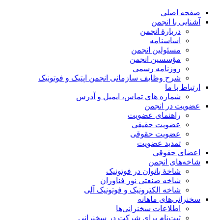
صفحه اصلی
آشنایی با انجمن
دربارۀ انجمن
اساسنامه
مسئولین انجمن
مؤسسین انجمن
روزنامه رسمی
شرح وظایف سازمانی انجمن اپتیک و فوتونیک
ارتباط با ما
شماره های تماس، ایمیل و آدرس
عضویت در انجمن
راهنمای عضویت
عضویت حقیقی
عضویت حقوقی
تمدید عضویت
اعضای حقوقی
شاخه‌های انجمن
شاخۀ بانوان در فوتونیک
شاخه صنعتی نور فناوران
شاخه‌ الکترونیک و فوتونیک آلی
سخنرانی‌های ماهانه
اطلاعات سخنرانی‌‌ها
ثبت‌نام برای شرکت در سخنرانی