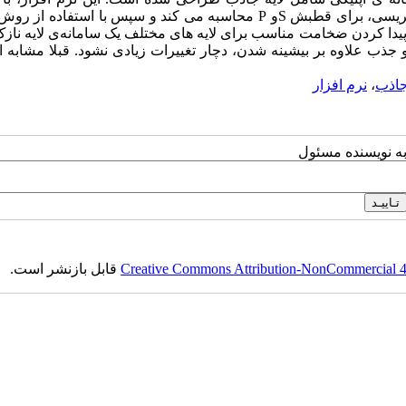
اطلاعات توسط کاربر، بازتاب، تراگسیل و جذب را براساس روش ماتریسی، برای قطبش Sو P محاسبه می کند و سپس با است
، پیدا کردن ضخامت مناسب برای لایه های مختلف یک سامانه‌ی لایه نا
جذب علاوه بر بیشینه شدن، دچار تغییرات زیادی نشود. قبلا مشابه ا
جاذب
،
نرم افزار
به نویسنده مسئول
Creative Commons Attribution-NonCommercial 4.0
قابل بازنشر است.