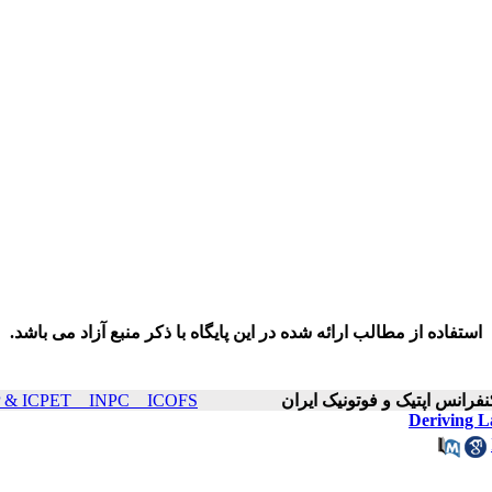
استفاده از مطالب ارائه شده در این پایگاه با ذکر منبع آزاد می باشد.
ICOP & ICPET _ INPC _ ICOFS سال۲۱ صفحات ۰
Deriving L