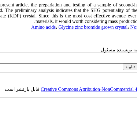
 present article, the prepariation and testing of a sample of secon
ed. The preliminary analysis indicates that the SHG potentiality of th
ate (KDP) crystal. Since this is the most cost effective avenue ever 
materials, it would worth considering mass-productio
Amino acids
،
Glycine zinc bromide grown crystal
،
Non
به نویسنده مسئول
Creative Commons Attribution-NonCommercial 4.0
قابل بازنشر است.