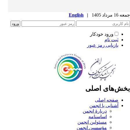
جمعه 16 مرداد 1405
|
English
ورود خودکار
ثبت نام
بازیابی رمز عبور
بخش‌های اصلی
صفحه اصلی
آشنایی با انجمن
دربارۀ انجمن
اساسنامه
مسئولین انجمن
مؤسسین انجمن