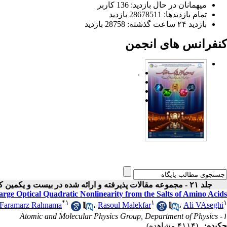
میهمانان در حال بازدید: 136 کاربر
تمام بازدید‌ها: 28678511 بازدید
بازدید ۲۴ ساعت گذشته: 28758 بازدید
کنفرانس های انجمن
.
جلد ۲۱ - مجموعه مقالات پذیرفته و ارائه شده در بیست و یکمین کنفرانس اپتیک و فوتونیک ایران
arge Optical Quadratic Nonlinearity from the Salts of Amino Acids
*
۱
۱
۱
Faramarz Rahnama
،
Rasoul Malekfar
،
Ali VAseghi
۱- Atomic and Molecular Physics Group, Department of Physics
چکیده:
(۴۱۱۴ مشاهده)