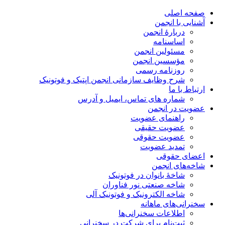
صفحه اصلی
آشنایی با انجمن
دربارۀ انجمن
اساسنامه
مسئولین انجمن
مؤسسین انجمن
روزنامه رسمی
شرح وظایف سازمانی انجمن اپتیک و فوتونیک
ارتباط با ما
شماره های تماس، ایمیل و آدرس
عضویت در انجمن
راهنمای عضویت
عضویت حقیقی
عضویت حقوقی
تمدید عضویت
اعضای حقوقی
شاخه‌های انجمن
شاخۀ بانوان در فوتونیک
شاخه صنعتی نور فناوران
شاخه‌ الکترونیک و فوتونیک آلی
سخنرانی‌های ماهانه
اطلاعات سخنرانی‌‌ها
ثبت‌نام برای شرکت در سخنرانی