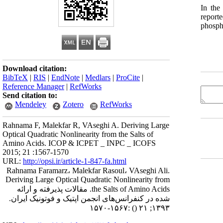
In the
report
phosph
Download citation:
BibTeX
|
RIS
|
EndNote
|
Medlars
|
ProCite
|
Reference Manager
|
RefWorks
Send citation to:
Mendeley
Zotero
RefWorks
Rahnama F, Malekfar R, VAseghi A. Deriving Large
Optical Quadratic Nonlinearity from the Salts of
Amino Acids. ICOP & ICPET _ INPC _ ICOFS
2015; 21 :1567-1570
URL:
http://opsi.ir/article-1-847-fa.html
Rahnama Faramarz، Malekfar Rasoul، VAseghi Ali.
Deriving Large Optical Quadratic Nonlinearity from
the Salts of Amino Acids. مقالات پذیرفته و ارائه
شده در کنفرانس‌های انجمن اپتیک و فوتونیک ایران.
:۱۵۶۷-۱۵۷۰
()
۱۳۹۳; ۲۱