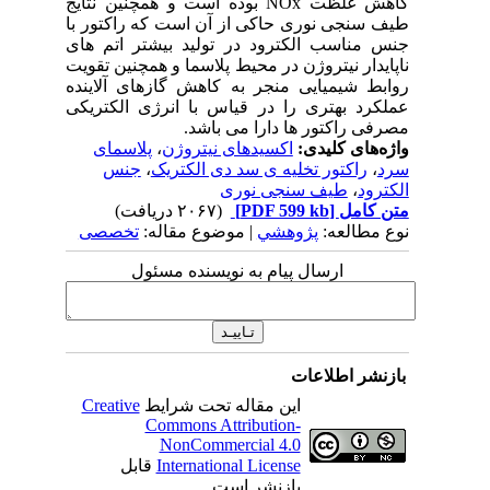
کاهش غلظت NOx بوده است و همچنین نتایج
طیف سنجی نوری حاکی از آن است که راکتور با
جنس مناسب الکترود در تولید بیشتر اتم های
ناپایدار نیتروژن در محیط پلاسما و همچنین تقویت
روابط شیمیایی منجر به کاهش گازهای آلاینده
عملکرد بهتری را در قیاس با انرژی الکتریکی
مصرفی راکتور ها دارا می باشد.
واژه‌های کلیدی:
اکسیدهای نیتروژن
،
پلاسمای
سرد
،
راکتور تخلیه ی سد دی الکتریک
،
جنس
الکترود
،
طیف سنجی نوری
متن کامل
[PDF 599 kb]
(۲۰۶۷ دریافت)
نوع مطالعه:
پژوهشي
| موضوع مقاله:
تخصصی
ارسال پیام به نویسنده مسئول
بازنشر اطلاعات
این مقاله تحت شرایط
Creative
Commons Attribution-
NonCommercial 4.0
International License
قابل
بازنشر است.