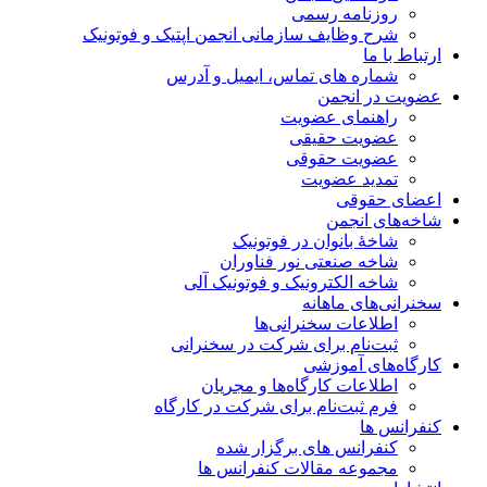
روزنامه رسمی
شرح وظایف سازمانی انجمن اپتیک و فوتونیک
ارتباط با ما
شماره های تماس، ایمیل و آدرس
عضویت در انجمن
راهنمای عضویت
عضویت حقیقی
عضویت حقوقی
تمدید عضویت
اعضای حقوقی
شاخه‌های انجمن
شاخۀ بانوان در فوتونیک
شاخه صنعتی نور فناوران
شاخه‌ الکترونیک و فوتونیک آلی
سخنرانی‌های ماهانه
اطلاعات سخنرانی‌‌ها
ثبت‌نام برای شرکت در سخنرانی
کارگاه‌های آموزشی
اطلاعات کارگاه‌ها و مجریان
فرم ثبت‌نام برای شرکت در کارگاه
کنفرانس ها
کنفرانس های برگزار شده
مجموعه مقالات کنفرانس ها