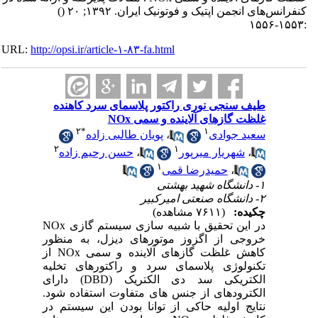
کنفرانس‌های انجمن اپتیک و فوتونیک ایران. ۱۳۹۲; ۲۰
()
:۱۵۵۳-۱۵۵۶
URL:
http://opsi.ir/article-۱-۸۳-fa.html
طیف سنجی نوری راکتور پلاسمای سرد کاهنده
غلظت گازهای آلاینده و سمی NOx
۲
*
۱
سعید جوادی
،
پویان طالبی زاده
۲
۱
،
شهریار میرپور
،
حسن رحیم زاده
۱
،
حمیدرضا قمی
۱- دانشگاه شهید بهشتی
۲- دانشگاه صنعتی امیرکبیر
چکیده:
(۷۶۱۱ مشاهده)
در این تحقیق با شبیه سازی سیستم گازی NOx
خروجی از اگزوز موتورهای دیزل، به منظور
کاهش غلظت گازهای آلاینده و سمی NOx از
تکنولوژی پلاسمای سرد و راکتورهای تخلیه
الکتریکی سد دی الکتریک (DBD) دارای
الکترودهای از جنس های متفاوت استفاده شود.
نتایج اولیه حاکی از توانا بودن این سیستم در