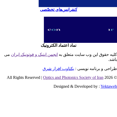
کنفرانس‌های تخصّصی
نماد اعتماد الکترونیک
یه حقوق این وب سایت متعلق به
انجمن اپتیک و فوتونیک ایران
می
شد.
احی و برنامه نویسی :
یکتاوب افزار شرق
Optics and Photonics Society of Iran
© 2026 
Designed & Developed by :
Yektaw