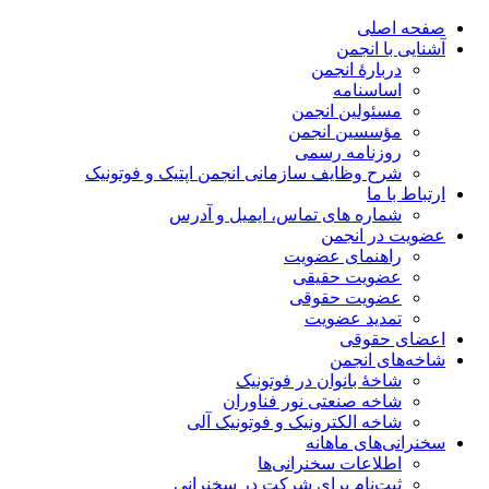
صفحه اصلی
آشنایی با انجمن
دربارۀ انجمن
اساسنامه
مسئولین انجمن
مؤسسین انجمن
روزنامه رسمی
شرح وظایف سازمانی انجمن اپتیک و فوتونیک
ارتباط با ما
شماره های تماس، ایمیل و آدرس
عضویت در انجمن
راهنمای عضویت
عضویت حقیقی
عضویت حقوقی
تمدید عضویت
اعضای حقوقی
شاخه‌های انجمن
شاخۀ بانوان در فوتونیک
شاخه صنعتی نور فناوران
شاخه‌ الکترونیک و فوتونیک آلی
سخنرانی‌های ماهانه
اطلاعات سخنرانی‌‌ها
ثبت‌نام برای شرکت در سخنرانی