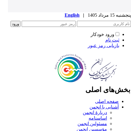
به 15 مرداد 1405
|
English
ورود خودکار
ثبت نام
بازیابی رمز عبور
خش‌های اصلی
صفحه اصلی
آشنایی با انجمن
دربارۀ انجمن
اساسنامه
مسئولین انجمن
مؤسسین انجمن