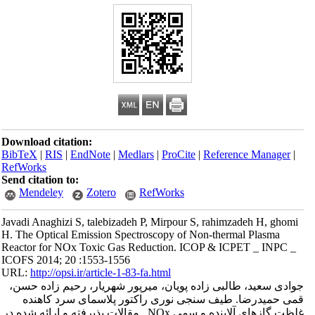
Download citation:
BibTeX
|
RIS
|
EndNote
|
Medlars
|
ProCite
|
Reference Manager
|
RefWorks
Send citation to:
Mendeley
Zotero
RefWorks
Javadi Anaghizi S, talebizadeh P, Mirpour S, rahimzadeh H, ghomi
H. The Optical Emission Spectroscopy of Non-thermal Plasma
Reactor for NOx Toxic Gas Reduction. ICOP & ICPET _ INPC _
ICOFS 2014; 20 :1553-1556
URL:
http://opsi.ir/article-1-83-fa.html
جوادی سعید، طالبی زاده پویان، میرپور شهریار، رحیم زاده حسن،
قمی حمیدرضا. طیف سنجی نوری راکتور پلاسمای سرد کاهنده
غلظت گازهای آلاینده و سمی NOx . مقالات پذیرفته و ارائه شده در