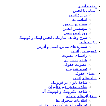
صفحه اصلی
آشنایی با انجمن
دربارۀ انجمن
اساسنامه
مسئولین انجمن
مؤسسین انجمن
روزنامه رسمی
شرح وظایف سازمانی انجمن اپتیک و فوتونیک
ارتباط با ما
شماره های تماس، ایمیل و آدرس
عضویت در انجمن
راهنمای عضویت
عضویت حقیقی
عضویت حقوقی
تمدید عضویت
اعضای حقوقی
شاخه‌های انجمن
شاخۀ بانوان در فوتونیک
شاخه صنعتی نور فناوران
شاخه‌ الکترونیک و فوتونیک آلی
سخنرانی‌های ماهانه
اطلاعات سخنرانی‌‌ها
ثبت‌نام برای شرکت در سخنرانی