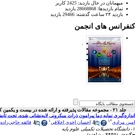
میهمانان در حال بازدید: 2425 کاربر
تمام بازدید‌ها: 28668868 بازدید
بازدید ۲۴ ساعت گذشته: 29466 بازدید
کنفرانس های انجمن
.
جلد ۲۱ - مجموعه مقالات پذیرفته و ارائه شده در بیست و یکمین کنفرانس اپتیک و فوتونیک ایران
اندازه‌گیری نمایه دما پیرامون ذرات میکرونی لایه‌نشانی شده، تحت تا
۱
۱
۱
*
امین مرادی
،
احسان اخدی اخلاقی
،
فائقه حاجی‌زاده
۱- دانشگاه تحصیلات تکمیلی علوم پایه
چکیده:
(۴۴۳۵ مشاهده)