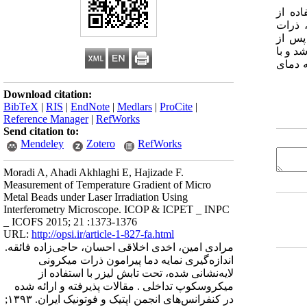
ده از
، ذرات
پس از
د و با
ه دمای
Download citation:
BibTeX
|
RIS
|
EndNote
|
Medlars
|
ProCite
|
Reference Manager
|
RefWorks
Send citation to:
Mendeley
Zotero
RefWorks
Moradi A, Ahadi Akhlaghi E, Hajizade F.
Measurement of Temperature Gradient of Micro
Metal Beads under Laser Irradiation Using
Interferometry Microscope. ICOP & ICPET _ INPC
_ ICOFS 2015; 21 :1373-1376
URL:
http://opsi.ir/article-1-827-fa.html
مرادی امین، اخدی اخلاقی احسان، حاجی‌زاده فائقه.
اندازه‌گیری نمایه دما پیرامون ذرات میکرونی
لایه‌نشانی شده، تحت تابش لیزر با استفاده از
میکروسکوپ تداخلی . مقالات پذیرفته و ارائه شده
در کنفرانس‌های انجمن اپتیک و فوتونیک ایران. ۱۳۹۳;