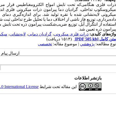
ذرات فلزی هنگامی‌که تحت تابش امواج الکترومغناطیس قرار می‌گیرن
میکروسکوپ تداخلی، گرادیان دما پیرامون ذرات میکرونی فلزی انداز
میکرونی لایه‌نشانی شده با نقره تولید شد. برای اندازه‌گیری دما
داده‌برداری، توزیع فاز ناشی از اختلاف دما با تحلیل طرح تداخلی ثبت ش
استفاده از انتگرال آبل، توزیع ضریب‌شکست پیرامون ذره تحت تابش م
پیرامون ذره تعیین شد.
واژه‌های کلیدی:
ذرات فلزی میکرونی
،
گرادیان دمایی
،
لایه‌نشانی
،
میکر
متن کامل
[PDF 505 kb]
(۱۵۱۴ دریافت)
نوع مطالعه:
پژوهشي
| موضوع مقاله:
تخصصی
ارسال پیام 
بازنشر اطلاعات
این مقاله تحت شرایط
 International License