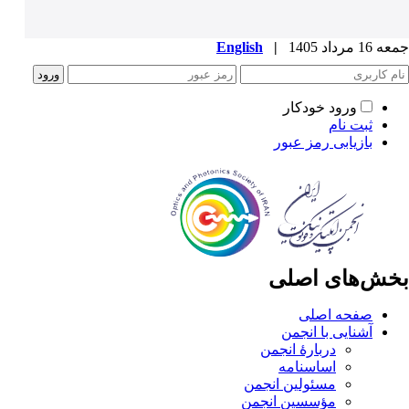
جمعه 16 مرداد 1405
|
English
ورود خودکار
ثبت نام
بازیابی رمز عبور
بخش‌های اصلی
صفحه اصلی
آشنایی با انجمن
دربارۀ انجمن
اساسنامه
مسئولین انجمن
مؤسسین انجمن