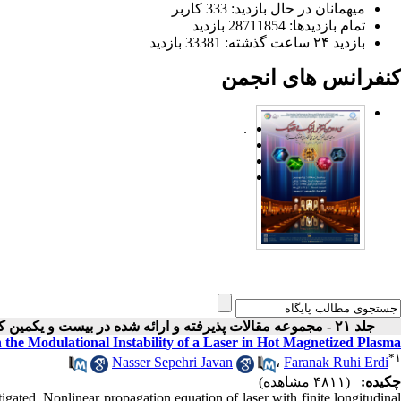
میهمانان در حال بازدید: 333 کاربر
تمام بازدید‌ها: 28711854 بازدید
بازدید ۲۴ ساعت گذشته: 33381 بازدید
کنفرانس های انجمن
.
جلد ۲۱ - مجموعه مقالات پذیرفته و ارائه شده در بیست و یکمین کنفرانس اپتیک و فوتونیک ایران
 the Modulational Instability of a Laser in Hot Magnetized Plasma
*
۱
Nasser Sepehri Javan
،
Faranak Ruhi Erdi
چکیده:
(۴۸۱۱ مشاهده)
tigated. Nonlinear propagation equation of laser with finite longitudinal