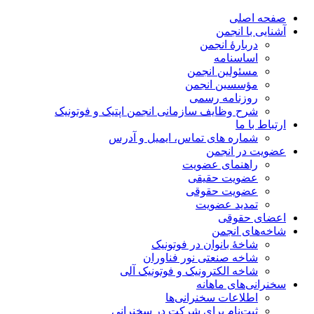
صفحه اصلی
آشنایی با انجمن
دربارۀ انجمن
اساسنامه
مسئولین انجمن
مؤسسین انجمن
روزنامه رسمی
شرح وظایف سازمانی انجمن اپتیک و فوتونیک
ارتباط با ما
شماره های تماس، ایمیل و آدرس
عضویت در انجمن
راهنمای عضویت
عضویت حقیقی
عضویت حقوقی
تمدید عضویت
اعضای حقوقی
شاخه‌های انجمن
شاخۀ بانوان در فوتونیک
شاخه صنعتی نور فناوران
شاخه‌ الکترونیک و فوتونیک آلی
سخنرانی‌های ماهانه
اطلاعات سخنرانی‌‌ها
ثبت‌نام برای شرکت در سخنرانی