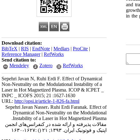
and tr
growth 
in the 
Download citation:
BibTeX
|
RIS
|
EndNote
|
Medlars
|
ProCite
|
Reference Manager
|
RefWorks
Send citation to:
Mendeley
Zotero
RefWorks
Sepehri Javan N, Ruhi Erdi F. Effect of Dynamical
Non-Neutrality on the Modulational Instability of a
Laser in Hot Magnetized Plasma. ICOP & ICPET _
INPC _ ICOFS 2015; 21 :1627-1630
URL:
http://opsi.ir/article-1-826-fa.html
Sepehri Javan Nasser، Ruhi Erdi Faranak. Effect of
Dynamical Non-Neutrality on the Modulational
Instability of a Laser in Hot Magnetized Plasma.
مقالات پذیرفته و ارائه شده در کنفرانس‌های انجمن
اپتیک و فوتونیک ایران. ۱۳۹۳; ۲۱
()
:۱۶۲۷-۱۶۳۰