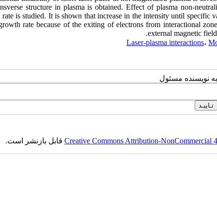
ansverse structure in plasma is obtained. Effect of plasma non-neutra
rate is studied. It is shown that increase in the intensity until specific
growth rate because of the exiting of electrons from interactional zon
external magnetic field,
Laser-plasma interactions
،
Mo
به نویسنده مسئول
Creative Commons Attribution-NonCommercial 4.0
قابل بازنشر است.