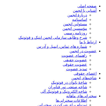
صفحه اصلی
آشنایی با انجمن
دربارۀ انجمن
اساسنامه
مسئولین انجمن
مؤسسین انجمن
روزنامه رسمی
شرح وظایف سازمانی انجمن اپتیک و فوتونیک
ارتباط با ما
شماره های تماس، ایمیل و آدرس
عضویت در انجمن
راهنمای عضویت
عضویت حقیقی
عضویت حقوقی
تمدید عضویت
اعضای حقوقی
شاخه‌های انجمن
شاخۀ بانوان در فوتونیک
شاخه صنعتی نور فناوران
شاخه‌ الکترونیک و فوتونیک آلی
سخنرانی‌های ماهانه
اطلاعات سخنرانی‌‌ها
ثبت‌نام برای شرکت در سخنرانی