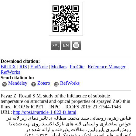
Download citation:
BibTeX
|
RIS
|
EndNote
|
Medlars
|
ProCite
|
Reference Manager
|
RefWorks
Send citation to:
Mendeley
Zotero
RefWorks
Fayaz Z, Rozati S M. study of the Infeluence of substrate
temperature on structural and optical properties of sprayed ZnO thin
films.. ICOP & ICPET _ INPC _ ICOFS 2015; 21 :1544-1546
URL:
http://opsi.ir/article-1-822-fa.html
فیاض زهره، روضاتی سید محمد. مطاله ی تاثیر دمای زیر لایه در
خواص ساختاری و اپتیکی لایه های نازک اکسید روی تهیه شده با
روش اسپری پایرولیزز. مقالات پذیرفته و ارائه شده در
کنفرانس‌های انجمن اپتیک و فوتونیک ایران. ۱۳۹۳; ۲۱
()