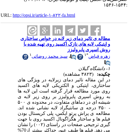
:۱۵۴۴-۱۵۴۶
URL:
http://opsi.ir/article-۱-۸۲۲-fa.html
مطاله ی تاثیر دمای زیر لایه در خواص ساختاری
و اپتیکی لایه های نازک اکسید روی تهیه شده با
روش اسپری پایرولیزز
۱
۱
*
زهره فیاض
،
سید محمد روضاتی
۱- دانشگاه گیلان
چکیده:
(۳۸۲۳ مشاهده)
در این مقاله تاثیر دمای زیرلایه در ویژگی های
ساختاری، اپتیکی و الکتریکی لایه های اکسید
روی مورد مطالعه قرار گرفته است این لایه ها
به روش اسپری پایرولیزز بر روی زیر لایه ی
شیشه ای در دماهای متفاوت، در محدوده ی ۵۰۰
- ۳۵۰ درجه ی سانتیگراد لایه نشانی شده اند.
مطالعه ی پراش پرتو ایکس، پلی کریستال بودن
فیلم ها و ساختار هگزاگونال اکسید روی با جهت
گیری ترجیحی صفحات در راستای (۰۰۲) را نشان
می دهد. فیلم ها طیف عبور حداکثر بیشتر از70%