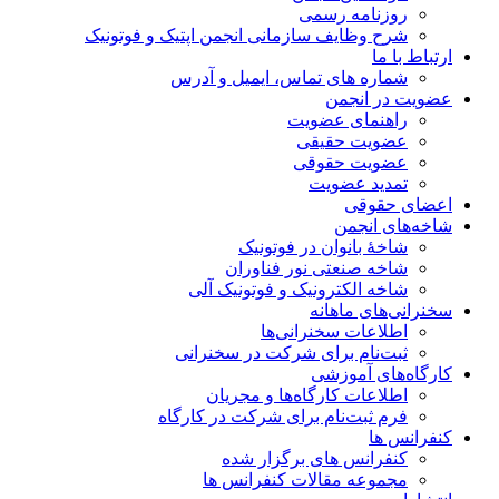
روزنامه رسمی
شرح وظایف سازمانی انجمن اپتیک و فوتونیک
ارتباط با ما
شماره های تماس، ایمیل و آدرس
عضویت در انجمن
راهنمای عضویت
عضویت حقیقی
عضویت حقوقی
تمدید عضویت
اعضای حقوقی
شاخه‌های انجمن
شاخۀ بانوان در فوتونیک
شاخه صنعتی نور فناوران
شاخه‌ الکترونیک و فوتونیک آلی
سخنرانی‌های ماهانه
اطلاعات سخنرانی‌‌ها
ثبت‌نام برای شرکت در سخنرانی
کارگاه‌های آموزشی
اطلاعات کارگاه‌ها و مجریان
فرم ثبت‌نام برای شرکت در کارگاه
کنفرانس ها
کنفرانس های برگزار شده
مجموعه مقالات کنفرانس ها