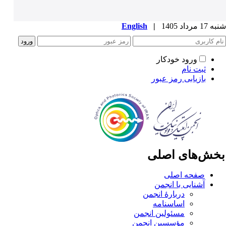
1 مرداد 1405
|
English
ورود خودکار
ثبت نام
بازیابی رمز عبور
خش‌های اصلی
صفحه اصلی
آشنایی با انجمن
دربارۀ انجمن
اساسنامه
مسئولین انجمن
مؤسسین انجمن