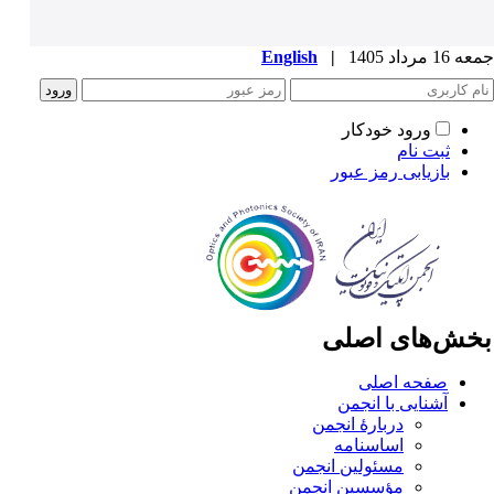
1 مرداد 1405
|
English
ورود خودکار
ثبت نام
بازیابی رمز عبور
خش‌های اصلی
صفحه اصلی
آشنایی با انجمن
دربارۀ انجمن
اساسنامه
مسئولین انجمن
مؤسسین انجمن