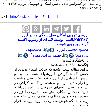
ارائه شده در کنفرانس‌های انجمن اپتیک و فوتونیک ایران. ۱۳۹۲; ۲۰
:۱۵۵۷-۱۵۶۰
()
URL:
http://opsi.ir/article-۱-۸۲-fa.html
بررسی تجربی امکان قفل شدگی مد در لیزر
Nd:YAGپالسی توسط لایه ای از رسوب اکسید
گرافن بر روی شیشه
۱
محمود حسینی فرزاد
،
محمدمهدی
۱
*
۱
درودمند
،
فهیمه مرادی مفرد
۱- دانشگاه شیراز
چکیده:
(۸۰۱۹ مشاهده)
دراین مقاله سعی شده که جاذب اشباع پذیری از
جنس اکسید گرافن با روشهای شیمیایی تهیه و
سپس با برپایی یک لیزر Nd:YAG پالسی مناسب
و قرار دادن نمونه تهیه شده از اکسید گرافن در
آن به بررسی پالسهای خروجی این لیزر پرداخته
شود. همچنین امکان پیش بینی خروجی لیزر در
حضور نمونه های مختلف با طیف جذبی متفاوت
توسط شبکه هوش مصنوعی مورد بررسی قرار
گرفته است.