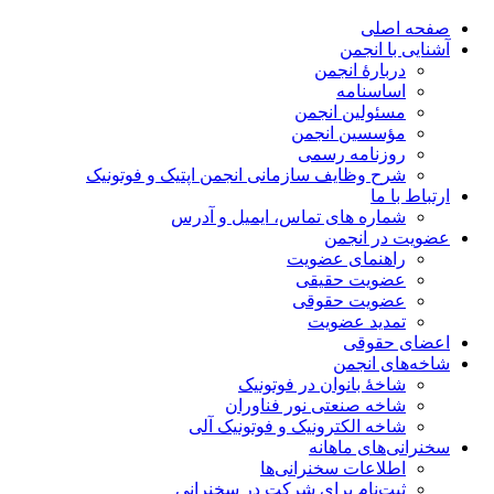
صفحه اصلی
آشنایی با انجمن
دربارۀ انجمن
اساسنامه
مسئولین انجمن
مؤسسین انجمن
روزنامه رسمی
شرح وظایف سازمانی انجمن اپتیک و فوتونیک
ارتباط با ما
شماره های تماس، ایمیل و آدرس
عضویت در انجمن
راهنمای عضویت
عضویت حقیقی
عضویت حقوقی
تمدید عضویت
اعضای حقوقی
شاخه‌های انجمن
شاخۀ بانوان در فوتونیک
شاخه صنعتی نور فناوران
شاخه‌ الکترونیک و فوتونیک آلی
سخنرانی‌های ماهانه
اطلاعات سخنرانی‌‌ها
ثبت‌نام برای شرکت در سخنرانی