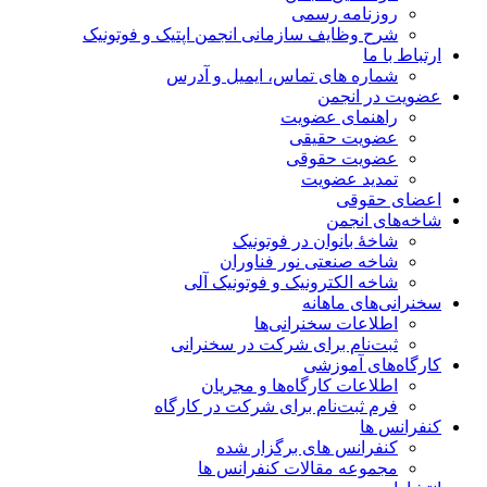
روزنامه رسمی
شرح وظایف سازمانی انجمن اپتیک و فوتونیک
ارتباط با ما
شماره های تماس، ایمیل و آدرس
عضویت در انجمن
راهنمای عضویت
عضویت حقیقی
عضویت حقوقی
تمدید عضویت
اعضای حقوقی
شاخه‌های انجمن
شاخۀ بانوان در فوتونیک
شاخه صنعتی نور فناوران
شاخه‌ الکترونیک و فوتونیک آلی
سخنرانی‌های ماهانه
اطلاعات سخنرانی‌‌ها
ثبت‌نام برای شرکت در سخنرانی
کارگاه‌های آموزشی
اطلاعات کارگاه‌ها و مجریان
فرم ثبت‌نام برای شرکت در کارگاه
کنفرانس ها
کنفرانس های برگزار شده
مجموعه مقالات کنفرانس ها