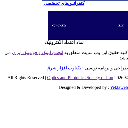
کنفرانس‌های تخصّصی
نماد اعتماد الکترونیک
یه حقوق این وب سایت متعلق به
انجمن اپتیک و فوتونیک ایران
می
شد.
احی و برنامه نویسی :
یکتاوب افزار شرق
Optics and Photonics Society of Iran
© 2026 
Designed & Developed by :
Yektaw