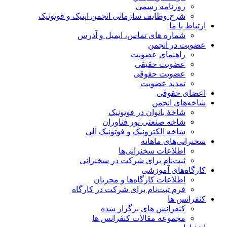
روزنامه رسمی
شرح وظایف سازمانی انجمن اپتیک و فوتونیک
ارتباط با ما
شماره های تماس، ایمیل و آدرس
عضویت در انجمن
راهنمای عضویت
عضویت حقیقی
عضویت حقوقی
تمدید عضویت
اعضای حقوقی
شاخه‌های انجمن
شاخۀ بانوان در فوتونیک
شاخه صنعتی نور فناوران
شاخه‌ الکترونیک و فوتونیک آلی
سخنرانی‌های ماهانه
اطلاعات سخنرانی‌‌ها
ثبت‌نام برای شرکت در سخنرانی
کارگاه‌های آموزشی
اطلاعات کارگاه‌ها و مجریان
فرم ثبت‌نام برای شرکت در کارگاه
کنفرانس ها
کنفرانس های برگزار شده
مجموعه مقالات کنفرانس ها