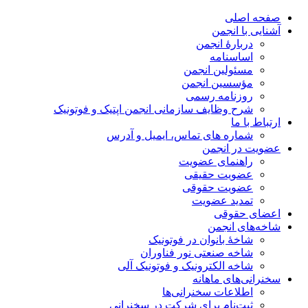
صفحه اصلی
آشنایی با انجمن
دربارۀ انجمن
اساسنامه
مسئولین انجمن
مؤسسین انجمن
روزنامه رسمی
شرح وظایف سازمانی انجمن اپتیک و فوتونیک
ارتباط با ما
شماره های تماس، ایمیل و آدرس
عضویت در انجمن
راهنمای عضویت
عضویت حقیقی
عضویت حقوقی
تمدید عضویت
اعضای حقوقی
شاخه‌های انجمن
شاخۀ بانوان در فوتونیک
شاخه صنعتی نور فناوران
شاخه‌ الکترونیک و فوتونیک آلی
سخنرانی‌های ماهانه
اطلاعات سخنرانی‌‌ها
ثبت‌نام برای شرکت در سخنرانی