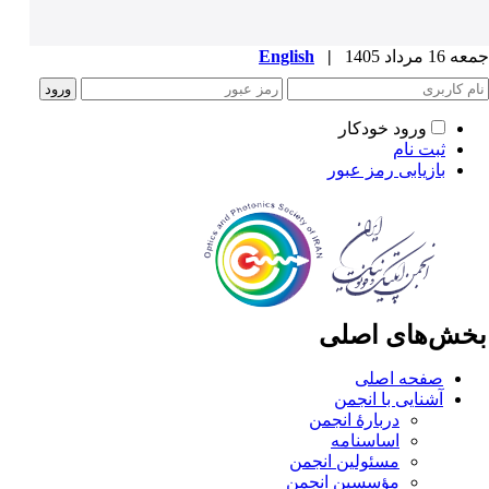
1 مرداد 1405
|
English
ورود خودکار
ثبت نام
بازیابی رمز عبور
خش‌های اصلی
صفحه اصلی
آشنایی با انجمن
دربارۀ انجمن
اساسنامه
مسئولین انجمن
مؤسسین انجمن