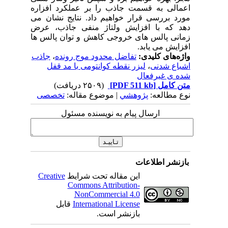
اعمالی به قسمت جاذب را بر عملکرد افزاره
مورد بررسی قرار خواهیم داد. نتایج نشان می
دهد که با افزایش ولتاژ منفی جاذب، عرض
زمانی پالس های خروجی کاهش و توان پالس ها
افزایش می یابد.
واژه‌های کلیدی:
تفاضل محدود موج رونده
،
جاذب
اشباع شدنی
،
لیزر نقطه کوانتومی با مد قفل
شده ی غیرفعال
متن کامل
[PDF 511 kb]
(۲۵۰۹ دریافت)
نوع مطالعه:
پژوهشي
| موضوع مقاله:
تخصصی
ارسال پیام به نویسنده مسئول
بازنشر اطلاعات
این مقاله تحت شرایط
Creative
Commons Attribution-
NonCommercial 4.0
International License
قابل
بازنشر است.