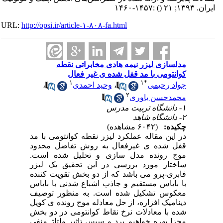
ایران. ۱۳۹۳; ۲۱
()
:۱۴۵۷-۱۴۶۰
URL:
http://opsi.ir/article-۱-۸۰۸-fa.html
مدلسازی لیزر نیمه هادی مخابراتی نقطه
کوانتومی با مد قفل شده ی غیر فعال
۱
۱
*
جواد رحیمی
،
وحید احمدی
،
۲
محمدحسن یاوری
۱- دانشگاه تربیت مدرس
۲- دانشگاه شاهد
چکیده:
(۶۰۴۲ مشاهده)
در این مقاله عملکرد لیزر نقطه کوانتومی با مد
قفل شده ی غیرفعال به روش تفاضل محدود
موج رونده مدل سازی و تحلیل شده است.
ساختار مورد بررسی در این تحقیق یک لیزر
فابری-پرو می باشد که از دو بخش تقویت کننده
با بایاس مستقیم و جاذب اشباع شدنی با بایاس
معکوس تشکیل شده است. به منظور توصیف
دینامیک افزاره، از حل معادله موج رونده ی کوپل
شده با معادلات نرخ نقاط کوانتومی در دو بخش
مجزا بهره خواهیم برد و سپس تاثیر ولتاژ منفی