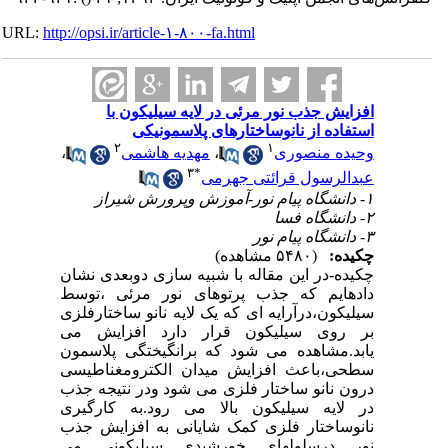
URL:
http://opsi.ir/article-۱-۸۰۰-fa.html
افزایش جذب نور مرئی در لایه سیلیکون با
استفاده از نانوساختارهای پلاسمونیکی
۲
۱
وحیده منصوری
،
مهدیه هاشمی
،
۳
*
عبدالرسول قرائتی جهرمی
۱- دانشگاه پیام نور-آموزش وپرورش شیراز
۲- دانشگاه فسا
۳- دانشگاه پیام نور
چکیده:
(۵۴۸۰ مشاهده)
چکیده-در این مقاله با شبیه سازی دوبعدی نشان
دادهایم که جذب پرتوهای نور مرئی ،توسط
سیلیکون،درآرایه ای که یک لایه نانو ساختارفلزی
بر روی سیلیکون قرار دارد افزایش می
یابد.مشاهده می شود که برانگیختگی پلاسمون
سطحی،باعث افزایش میدان الکترومغناطیسی
درون نانو ساختار فلزی می شود ودر نتیجه جذب
در لایه سیلیکون بالا می رود.به کارگیری
نانوساختار فلزی کمک شایانی به افزایش جذب
نور درسلولهای خورشیدی سیلیکونی می