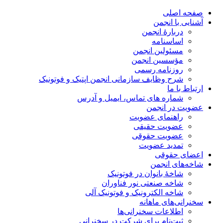
صفحه اصلی
آشنایی با انجمن
دربارۀ انجمن
اساسنامه
مسئولین انجمن
مؤسسین انجمن
روزنامه رسمی
شرح وظایف سازمانی انجمن اپتیک و فوتونیک
ارتباط با ما
شماره های تماس، ایمیل و آدرس
عضویت در انجمن
راهنمای عضویت
عضویت حقیقی
عضویت حقوقی
تمدید عضویت
اعضای حقوقی
شاخه‌های انجمن
شاخۀ بانوان در فوتونیک
شاخه صنعتی نور فناوران
شاخه‌ الکترونیک و فوتونیک آلی
سخنرانی‌های ماهانه
اطلاعات سخنرانی‌‌ها
ثبت‌نام برای شرکت در سخنرانی