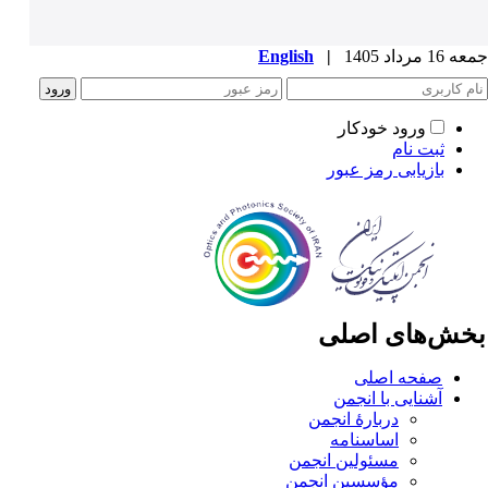
1 مرداد 1405
|
English
ورود خودکار
ثبت نام
بازیابی رمز عبور
خش‌های اصلی
صفحه اصلی
آشنایی با انجمن
دربارۀ انجمن
اساسنامه
مسئولین انجمن
مؤسسین انجمن