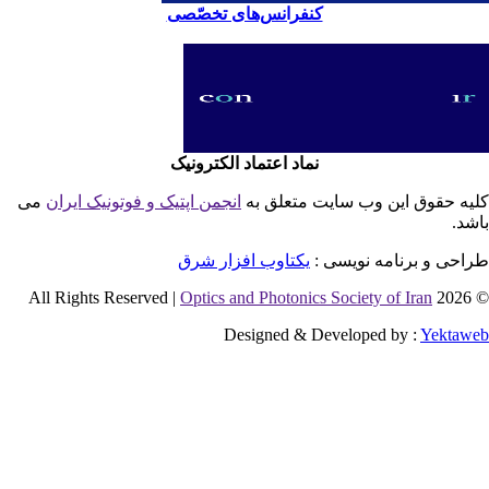
کنفرانس‌های تخصّصی
نماد اعتماد الکترونیک
یه حقوق این وب سایت متعلق به
انجمن اپتیک و فوتونیک ایران
می
شد.
احی و برنامه نویسی :
یکتاوب افزار شرق
Optics and Photonics Society of Iran
© 2026 
Designed & Developed by :
Yektaw