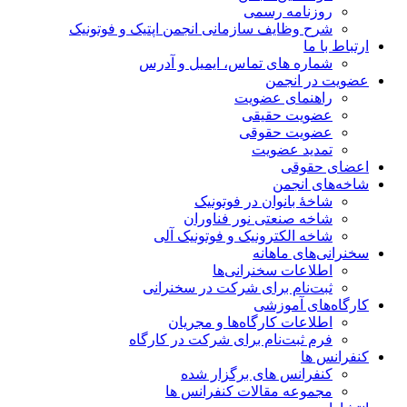
روزنامه رسمی
شرح وظایف سازمانی انجمن اپتیک و فوتونیک
ارتباط با ما
شماره های تماس، ایمیل و آدرس
عضویت در انجمن
راهنمای عضویت
عضویت حقیقی
عضویت حقوقی
تمدید عضویت
اعضای حقوقی
شاخه‌های انجمن
شاخۀ بانوان در فوتونیک
شاخه صنعتی نور فناوران
شاخه‌ الکترونیک و فوتونیک آلی
سخنرانی‌های ماهانه
اطلاعات سخنرانی‌‌ها
ثبت‌نام برای شرکت در سخنرانی
کارگاه‌های آموزشی
اطلاعات کارگاه‌ها و مجریان
فرم ثبت‌نام برای شرکت در کارگاه
کنفرانس ها
کنفرانس های برگزار شده
مجموعه مقالات کنفرانس ها