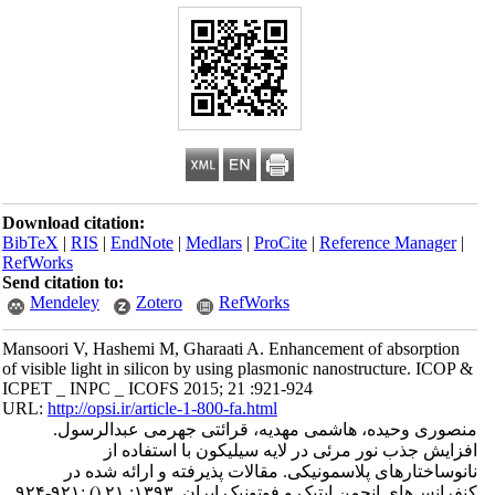
Download citation:
BibTeX
|
RIS
|
EndNote
|
Medlars
|
ProCite
|
Reference Manager
|
RefWorks
Send citation to:
Mendeley
Zotero
RefWorks
Mansoori V, Hashemi M, Gharaati A. Enhancement of absorption
of visible light in silicon by using plasmonic nanostructure. ICOP &
ICPET _ INPC _ ICOFS 2015; 21 :921-924
URL:
http://opsi.ir/article-1-800-fa.html
منصوری وحیده، هاشمی مهدیه، قرائتی جهرمی عبدالرسول.
افزایش جذب نور مرئی در لایه سیلیکون با استفاده از
نانوساختارهای پلاسمونیکی. مقالات پذیرفته و ارائه شده در
کنفرانس‌های انجمن اپتیک و فوتونیک ایران. ۱۳۹۳; ۲۱
()
:۹۲۱-۹۲۴