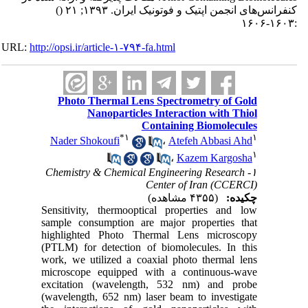
کنفرانس‌های انجمن اپتیک و فوتونیک ایران. ۱۳۹۳; ۲۱
()
:۱۶۰۳-۱۶۰۶
URL:
http://opsi.ir/article-۱-۷۹۴-fa.html
Photo Thermal Lens Spectrometry of Gold
Nanoparticles Interaction with Thiol
Containing Biomolecules
*
۱
۱
Nader Shokoufi
،
Atefeh Abbasi Ahd
۱
،
Kazem Kargosha
۱- Chemistry & Chemical Engineering Research
Center of Iran (CCERCI)
چکیده:
(۴۳۵۵ مشاهده)
Sensitivity, thermooptical properties and low
sample consumption are major properties that
highlighted Photo Thermal Lens microscopy
(PTLM) for detection of biomolecules. In this
work, we utilized a coaxial photo thermal lens
microscope equipped with a continuous-wave
excitation (wavelength, 532 nm) and probe
(wavelength, 652 nm) laser beam to investigate