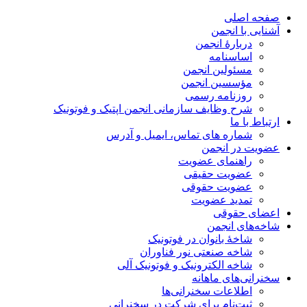
صفحه اصلی
آشنایی با انجمن
دربارۀ انجمن
اساسنامه
مسئولین انجمن
مؤسسین انجمن
روزنامه رسمی
شرح وظایف سازمانی انجمن اپتیک و فوتونیک
ارتباط با ما
شماره های تماس، ایمیل و آدرس
عضویت در انجمن
راهنمای عضویت
عضویت حقیقی
عضویت حقوقی
تمدید عضویت
اعضای حقوقی
شاخه‌های انجمن
شاخۀ بانوان در فوتونیک
شاخه صنعتی نور فناوران
شاخه‌ الکترونیک و فوتونیک آلی
سخنرانی‌های ماهانه
اطلاعات سخنرانی‌‌ها
ثبت‌نام برای شرکت در سخنرانی