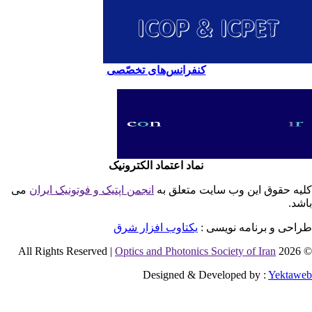
کنفرانس‌های تخصّصی
نماد اعتماد الکترونیک
یه حقوق این وب سایت متعلق به
انجمن اپتیک و فوتونیک ایران
می
شد.
احی و برنامه نویسی :
یکتاوب افزار شرق
Optics and Photonics Society of Iran
© 2026 
Designed & Developed by :
Yektaw