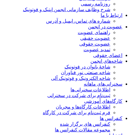
روزنامه رسمی
شرح وظایف سازمانی انجمن اپتیک و فوتونیک
ارتباط با ما
شماره های تماس، ایمیل و آدرس
عضویت در انجمن
راهنمای عضویت
عضویت حقیقی
عضویت حقوقی
تمدید عضویت
اعضای حقوقی
شاخه‌های انجمن
شاخۀ بانوان در فوتونیک
شاخه صنعتی نور فناوران
شاخه‌ الکترونیک و فوتونیک آلی
سخنرانی‌های ماهانه
اطلاعات سخنرانی‌‌ها
ثبت‌نام برای شرکت در سخنرانی
کارگاه‌های آموزشی
اطلاعات کارگاه‌ها و مجریان
فرم ثبت‌نام برای شرکت در کارگاه
کنفرانس ها
کنفرانس های برگزار شده
مجموعه مقالات کنفرانس ها