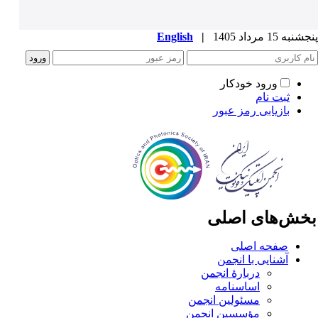
به 15 مرداد 1405
|
English
ورود خودکار
ثبت نام
بازیابی رمز عبور
خش‌های اصلی
صفحه اصلی
آشنایی با انجمن
دربارۀ انجمن
اساسنامه
مسئولین انجمن
مؤسسین انجمن