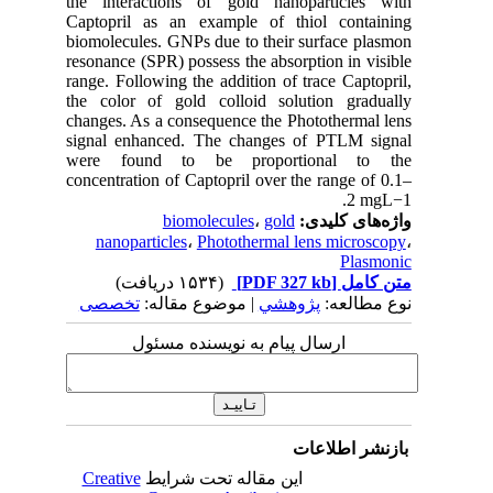
the interactions of gold nanoparticles with
Captopril as an example of thiol containing
biomolecules. GNPs due to their surface plasmon
resonance (SPR) possess the absorption in visible
range. Following the addition of trace Captopril,
the color of gold colloid solution gradually
changes. As a consequence the Photothermal lens
signal enhanced. The changes of PTLM signal
were found to be proportional to the
concentration of Captopril over the range of 0.1–
2 mgL−1.
واژه‌های کلیدی:
gold
،
biomolecules
nanoparticles
،
Photothermal lens microscopy
،
Plasmonic
متن کامل
[PDF 327 kb]
(۱۵۳۴ دریافت)
نوع مطالعه:
پژوهشي
| موضوع مقاله:
تخصصی
ارسال پیام به نویسنده مسئول
بازنشر اطلاعات
این مقاله تحت شرایط
Creative