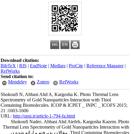
Download citation:
BibTeX
|
RIS
|
EndNote
|
Medlars
|
ProCite
|
Reference Manager
|
RefWorks
Send citation to:
Mendeley
Zotero
RefWorks
Shokoufi N, Abbasi Ahd A, Kargosha K. Photo Thermal Lens
Spectrometry of Gold Nanoparticles Interaction with Thiol
Containing Biomolecules. ICOP & ICPET _ INPC _ ICOFS 2015;
21 :1603-1606
URL:
http://opsi.ir/article-1-794-fa.html
Shokoufi Nader، Abbasi Ahd Atefeh، Kargosha Kazem. Photo
Thermal Lens Spectrometry of Gold Nanoparticles Interaction with
Thiol Containing Biomolecules. مقالات پذیرفته و ارائه شده در