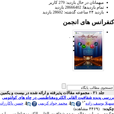
میهمانان در حال بازدید: 279 کاربر
تمام بازدید‌ها: 28666402 بازدید
بازدید ۲۴ ساعت گذشته: 28602 بازدید
کنفرانس های انجمن
.
جلد ۲۱ - مجموعه مقالات پذیرفته و ارائه شده در بیست و یکمین کنفرانس اپتیک و فوتونیک ایران
بررسی پدیده شفافیت القایی الکترومغناطیسی در چاه های کوانتومی
۱
*
سهیلا یوسف زاده
،
محمد جواد کریمی
،
حسن پاکارزاده
چکیده:
(۴۴۶۹ مشاهده)