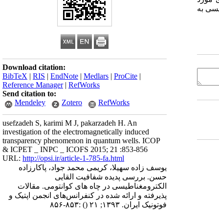
یسی به
Download citation:
BibTeX
|
RIS
|
EndNote
|
Medlars
|
ProCite
|
Reference Manager
|
RefWorks
Send citation to:
Mendeley
Zotero
RefWorks
usefzadeh S, karimi M J, pakarzadeh H. An
investigation of the electromagnetically induced
transparency phenomenon in quantum wells. ICOP
& ICPET _ INPC _ ICOFS 2015; 21 :853-856
URL:
http://opsi.ir/article-1-785-fa.html
یوسف زاده سهیلا، کریمی محمد جواد، پاکارزاده
حسن. بررسی پدیده شفافیت القایی
الکترومغناطیسی در چاه های کوانتومی. مقالات
پذیرفته و ارائه شده در کنفرانس‌های انجمن اپتیک و
فوتونیک ایران. ۱۳۹۳; ۲۱
()
:۸۵۳-۸۵۶