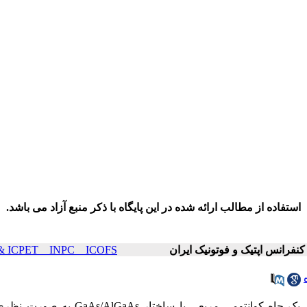
استفاده از مطالب ارائه شده در این پایگاه با ذکر منبع آزاد می باشد.
ICOP & ICPET _ INPC _ ICOFS سال۲۱ صفحا
چکیده – در این مقاله، پدیده شفافیت القایی الکترومغناطیسی را در یک چاه کوانتومی مربعی با 