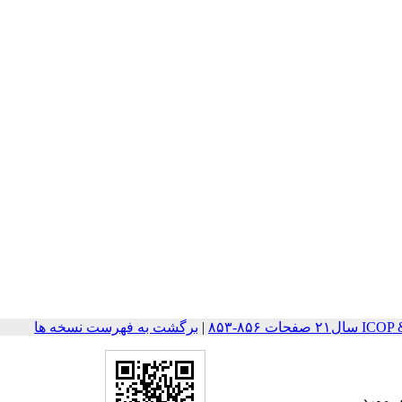
ت ۸۵۶-۸۵۳
|
برگشت به فهرست نسخه ها
ساختار GaAs/AlGaAs به صورت نظری مورد