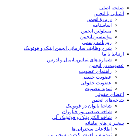
صفحه اصلی
آشنایی با انجمن
دربارۀ انجمن
اساسنامه
مسئولین انجمن
مؤسسین انجمن
روزنامه رسمی
شرح وظایف سازمانی انجمن اپتیک و فوتونیک
ارتباط با ما
شماره های تماس، ایمیل و آدرس
عضویت در انجمن
راهنمای عضویت
عضویت حقیقی
عضویت حقوقی
تمدید عضویت
اعضای حقوقی
شاخه‌های انجمن
شاخۀ بانوان در فوتونیک
شاخه صنعتی نور فناوران
شاخه‌ الکترونیک و فوتونیک آلی
سخنرانی‌های ماهانه
اطلاعات سخنرانی‌‌ها
ثبت‌نام برای شرکت در سخنرانی