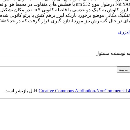
انرژی، به کمک باریکه لیزر کاوش He-Ne و همچنین هماهنگ دوم لیزرNd:YAG درطول موج nm 532 با قطبش های متفاوت در 
اتمسفر مورد مطالعه تجربی قرار گرفته است. برای این منظور باریکه لیزر کاوش به کمک دو عدسی با ف
فکیک مکانی موضع برخورد باریکه لیزر برهم کنش با پرتو کانونی شد
در سطح هدف mm 1 است. بدین طریق سرعت انتشار یون ها 
لیزری
به نویسنده مسئول
Creative Commons Attribution-NonCommercial 4.0
قابل بازنشر است.