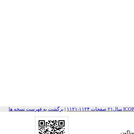
۱۱۲-۱۱۲۱
|
برگشت به فهرست نسخه ها
 زمانی n‏s 28 به ازای مقادیر گوناگون