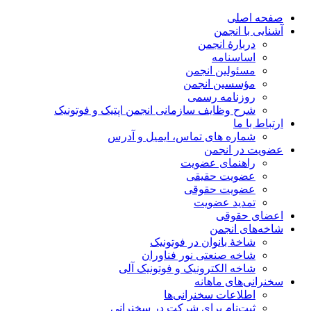
صفحه اصلی
آشنایی با انجمن
دربارۀ انجمن
اساسنامه
مسئولین انجمن
مؤسسین انجمن
روزنامه رسمی
شرح وظایف سازمانی انجمن اپتیک و فوتونیک
ارتباط با ما
شماره های تماس، ایمیل و آدرس
عضویت در انجمن
راهنمای عضویت
عضویت حقیقی
عضویت حقوقی
تمدید عضویت
اعضای حقوقی
شاخه‌های انجمن
شاخۀ بانوان در فوتونیک
شاخه صنعتی نور فناوران
شاخه‌ الکترونیک و فوتونیک آلی
سخنرانی‌های ماهانه
اطلاعات سخنرانی‌‌ها
ثبت‌نام برای شرکت در سخنرانی