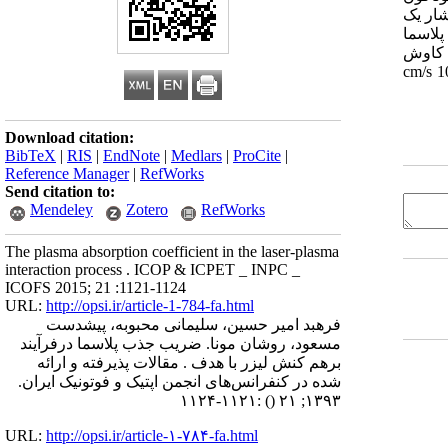
محیط هوا و فشار یک
اصله کانونی cm 5 در مکان تشکیل پلاسما
ه کاوش
در پلاسمای در حال گسترش نیز مورد اندازه گیری قرار گرفت که در حد cm/s 104×5
Download citation:
BibTeX
|
RIS
|
EndNote
|
Medlars
|
ProCite
|
Reference Manager
|
RefWorks
Send citation to:
Mendeley
Zotero
RefWorks
The plasma absorption coefficient in the laser-plasma
interaction process . ICOP & ICPET _ INPC _
ICOFS 2015; 21 :1121-1124
URL:
http://opsi.ir/article-1-784-fa.html
فرهبد امیر حسین، سلیمانی محبوبه، پیشدست
مسعود، روشان مونا. ضریب جذب پلاسما درفرآیند
برهم کنش لیزر با هدف . مقالات پذیرفته و ارائه
شده در کنفرانس‌های انجمن اپتیک و فوتونیک ایران.
:۱۱۲۱-۱۱۲۴
()
۱۳۹۳; ۲۱
URL:
http://opsi.ir/article-۱-۷۸۴-fa.html