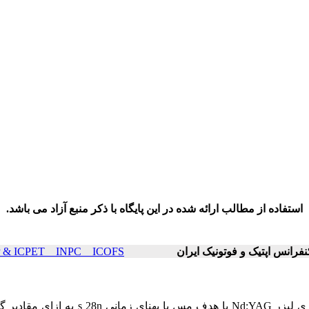
استفاده از مطالب ارائه شده در این پایگاه با ذکر منبع آزاد می باشد.
ICOP & ICPET _ INPC _ ICOFS سال۲۱ صفحات ۴
دراین مقاله ضریب جذب پلاسمای حاصل از برخورد پرتو کانونی شده ی لیزر Nd:YAG با هدف مس با پهنای