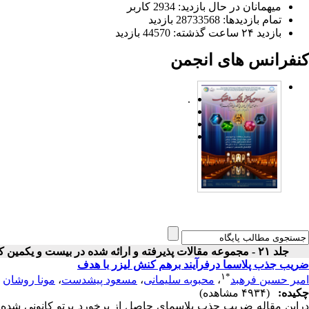
میهمانان در حال بازدید: 2934 کاربر
تمام بازدید‌ها: 28733568 بازدید
بازدید ۲۴ ساعت گذشته: 44570 بازدید
کنفرانس های انجمن
.
جلد ۲۱ - مجموعه مقالات پذیرفته و ارائه شده در بیست و یکمین کنفرانس اپتیک و فوتونیک ایران
ضریب جذب پلاسما درفرآیند برهم کنش لیزر با هدف
۱
*
امیر حسین فرهبد
،
محبوبه سلیمانی
،
مسعود پیشدست
،
مونا روشان
چکیده:
(۴۹۳۴ مشاهده)